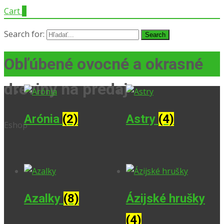
Cart
0
Search for:
Obľúbené ovocné a okrasné
dreviny na predaj
Arónia
(2)
Astry
(4)
Eshop
Azalky
(8)
Ázijské hrušky
(4)