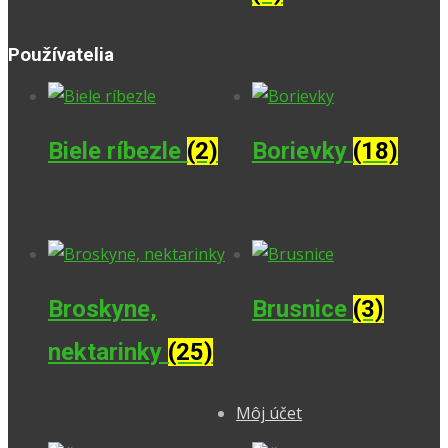
Používatelia
Biele ríbezle
(2)
Borievky
(18)
Broskyne,
Brusnice
(3)
nektarinky
(25)
Môj účet