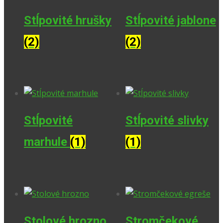
Stĺpovité hrušky
Stĺpovité jablone
(2)
(2)
Stĺpovité
Stĺpovité slivky
marhule
(1)
(1)
Stolové hrozno
Stromčekové