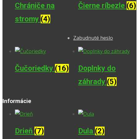
Chrániče na
Čierne ríbezle
(6)
stromy
(4)
Zabudnuté heslo
Čučoriedky
(16)
Doplnky do
záhrady
(5)
Informácie
Drieň
(7)
Dula
(2)