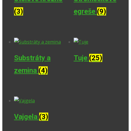
(3)
egreše
(9)
Substráty a
Tuje
(25)
zemina
(4)
Vajgela
(3)