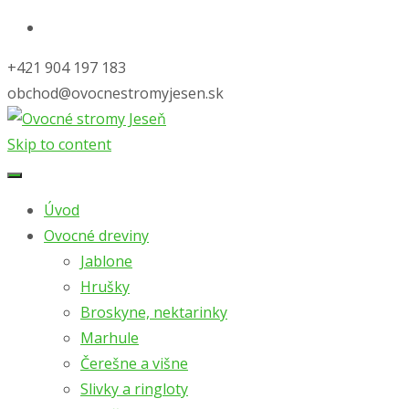
+421 904 197 183
obchod@ovocnestromyjesen.sk
Skip to content
Úvod
Ovocné dreviny
Jablone
Hrušky
Broskyne, nektarinky
Marhule
Čerešne a višne
Slivky a ringloty