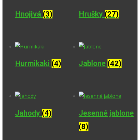
Hnojivá
(3)
Hrušky
(27)
Hurmikaki
(4)
Jablone
(42)
Jahody
(4)
Jesenné jablone
(8)