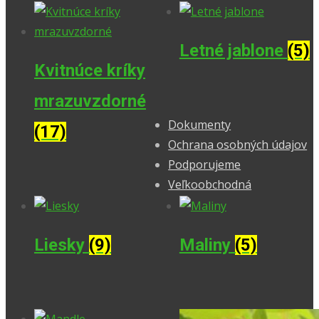
Letné jablone
(5)
Kvitnúce kríky
mrazuvzdorné
Dokumenty
(17)
Ochrana osobných údajov
Podporujeme
Veľkoobchodná
Liesky
(9)
Maliny
(5)