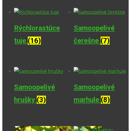
Rýchlorastúce
Samoopelivé
tuje
(16)
čerešne
(7)
Samoopelivé
Samoopelivé
hrušky
(3)
marhule
(8)