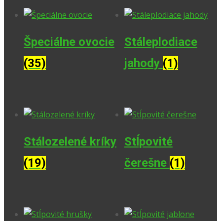
Špeciálne ovocie
Stáleplodiace
(35)
jahody
(1)
Stálozelené kríky
Stĺpovité
(19)
čerešne
(1)