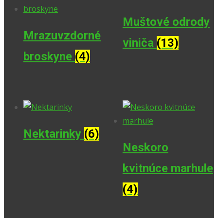
Muštové odrody
Mrazuvzdorné
viniča
(13)
broskyne
(4)
Nektarinky
(6)
Neskoro
kvitnúce marhule
(4)