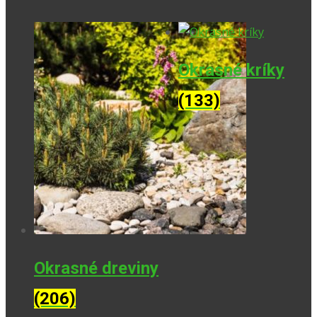
Okrasné kríky
(133)
Okrasné dreviny
(206)