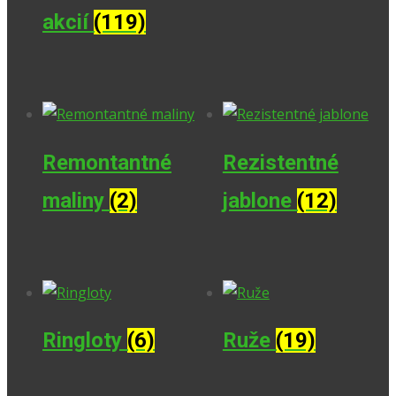
akcií
(119)
Remontantné
Rezistentné
maliny
(2)
jablone
(12)
Ringloty
(6)
Ruže
(19)