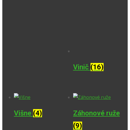
Vinič
(16)
Višne
(4)
Záhonové ruže
(9)