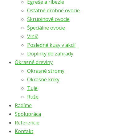
Egreše a ríbezle
Ostatné drobné ovocie
Škrupinové ovocie
Špeciálne ovocie
Vinič
Posledné kusy v akcií
Doplnky do záhrady
Okrasné dreviny
Okrasné stromy
Okrasné kríky
Tuje
Ruže
Radíme
Spolupráca
Referencie
Kontakt