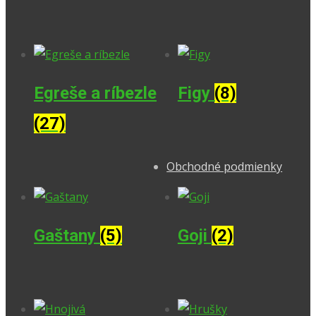
Egreše a ríbezle
Figy
(8)
(27)
Obchodné podmienky
Gaštany
(5)
Goji
(2)