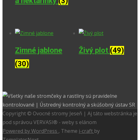
a nektarinky
(3)
Zimné jablone
Živý plot
(49)
(30)
Copyright © Ovocné stromy Jeseň | Aj táto webstránka je
pod správou VERVASI® - weby s elánom
Powered by WordPress
, Theme
i-craft
by
TemplatesNext.