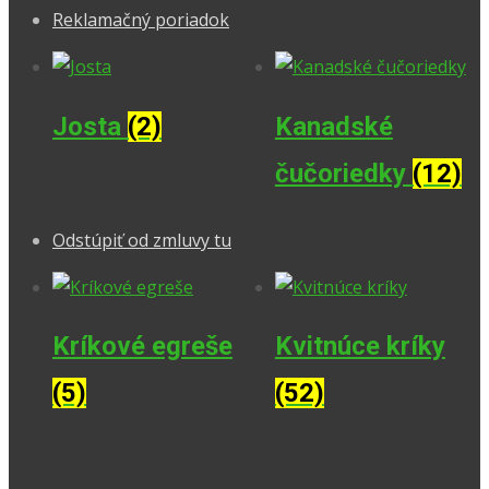
Reklamačný poriadok
Josta
(2)
Kanadské
čučoriedky
(12)
Odstúpiť od zmluvy tu
Kríkové egreše
Kvitnúce kríky
(5)
(52)