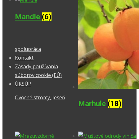
Mandle
(6)
spolupráca
Kontakt
Zásady používania
súborov cookie (EÚ)
ÚKSÚP
Ovocné stromy, Jeseň
Marhule
(18)