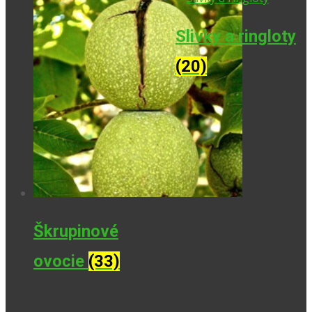
Slivky a ringloty
(20)
Škrupinové
ovocie
(33)