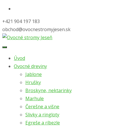
+421 904 197 183
obchod@ovocnestromyjesen.sk
Skip
to
Úvod
content
Ovocné dreviny
Jablone
Hrušky
Broskyne, nektarinky
Marhule
Čerešne a višne
Slivky a ringloty
Egreše a ríbezle