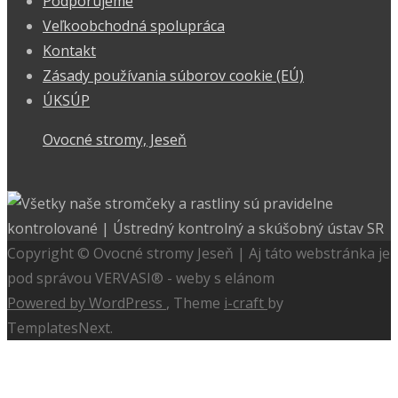
Podporujeme
Veľkoobchodná spolupráca
Kontakt
Zásady používania súborov cookie (EÚ)
ÚKSÚP
Ovocné stromy, Jeseň
Copyright © Ovocné stromy Jeseň | Aj táto webstránka je
pod správou VERVASI® - weby s elánom
Powered by WordPress
, Theme
i-craft
by
TemplatesNext.
Úvod