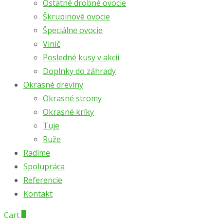
Ostatné drobné ovocie
Škrupinové ovocie
Špeciálne ovocie
Vinič
Posledné kusy v akcií
Doplnky do záhrady
Okrasné dreviny
Okrasné stromy
Okrasné kríky
Tuje
Ruže
Radíme
Spolupráca
Referencie
Kontakt
Cart
0