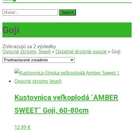
Search
for:
Goji
Zobrazujú sa 2 výsledky
Ovocné stromy, Jeseň
»
Ostatné drobné ovocie
»
Goji
Kustovnica veľkoplodá ´AMBER
SWEET´ Goji, 60-80cm
12,99
€