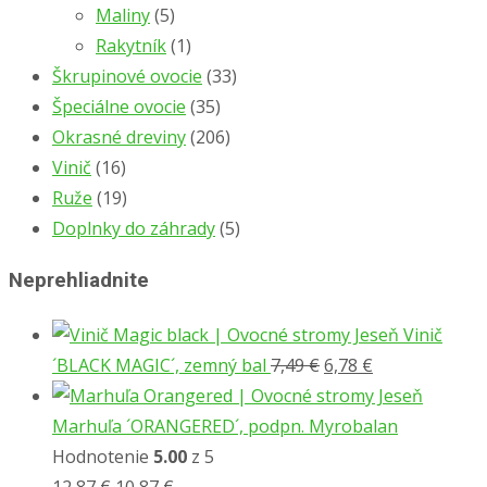
Maliny
(5)
Rakytník
(1)
Škrupinové ovocie
(33)
Špeciálne ovocie
(35)
Okrasné dreviny
(206)
Vinič
(16)
Ruže
(19)
Doplnky do záhrady
(5)
Neprehliadnite
Vinič
Pôvodná
Aktuálna
´BLACK MAGIC´, zemný bal
7,49
€
6,78
€
cena
cena
bola:
je:
Marhuľa ´ORANGERED´, podpn. Myrobalan
7,49 €.
6,78 €.
Hodnotenie
5.00
z 5
Pôvodná
Aktuálna
12,87
€
10,87
€