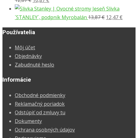
cena
cena
Slivka
bola:
je:
Pôvodná
Aktuál
´STANLEY´, podpník Myrobalán
13,87
€
12,47
€
12,87 €.
10,87 €.
cena
cena
Používatelia
bola:
je:
13,87 €.
12,47 €
Môj účet
Objednávky
Zabudnuté heslo
Informácie
Obchodné podmienky
Reklamačný poriadok
Odstúpiť od zmluvy tu
Dokumenty
Ochrana osobných údajov