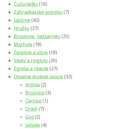
Čučoriedky
(16)
Záhradkárske potreby
(7)
Jablone
(42)
Hrušky
(27)
Broskyne, nektarinky
(25)
Marhule
(18)
Čerešne a višne
(18)
Slivky a ringloty
(20)
Egreše a ríbezle
(27)
Ostatné drobné ovocie
(32)
Arónia
(2)
Brusnice
(3)
Černice
(1)
Drieň
(7)
Goji
(2)
Jahody
(4)