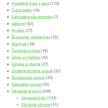
Posledné kusy v akcií
(119)
Čučoriedky
(16)
Záhradkárske potreby
(7)
Jablone
(42)
Hrušky
(27)
Broskyne, nektarinky
(25)
Marhule
(18)
Čerešne a višne
(18)
Slivky a ringloty
(20)
Egreše a ríbezle
(27)
Ostatné drobné ovocie
(32)
Škrupinové ovocie
(33)
Špeciálne ovocie
(35)
Okrasné dreviny
(206)
Okrasné kríky
(133)
Okrasné stromy
(31)