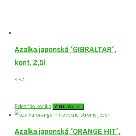
Azalka japonská ´GIBRALTAR´,
kont. 2,5l
8,87
€
Pridať do košíka
Add to Wishlist
Azalka japonská ´ORANGE HIT´,