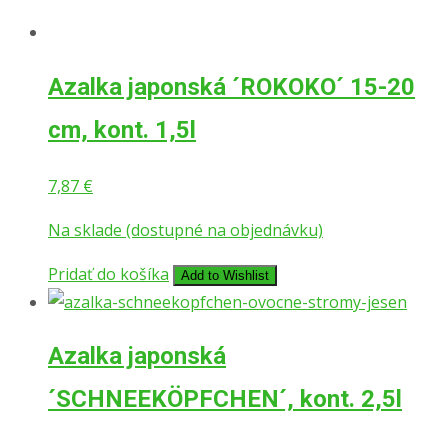
Azalka japonská ´ROKOKO´ 15-20
cm, kont. 1,5l
7,87
€
Na sklade (dostupné na objednávku)
Pridať do košíka
Add to Wishlist
Azalka japonská
´SCHNEEKÖPFCHEN´, kont. 2,5l