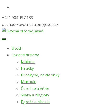
+421 904 197 183
obchod@ovocnestromyjesen.sk
Skip
to
Úvod
content
Ovocné dreviny
Jablone
Hrušky
Broskyne, nektarinky
Marhule
Čerešne a višne
Slivky a ringloty
Egreše a ríbezle