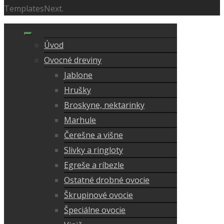
TemplatesNext.
Úvod
Ovocné dreviny
Jablone
Hrušky
Broskyne, nektarinky
Marhule
Čerešne a višne
Slivky a ringloty
Egreše a ríbezle
Ostatné drobné ovocie
Škrupinové ovocie
Špeciálne ovocie