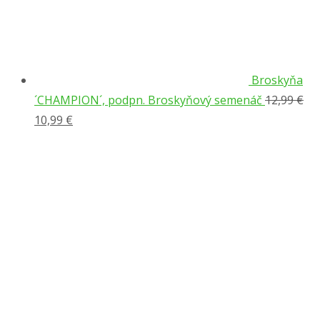
Broskyňa
´CHAMPION´, podpn. Broskyňový semenáč
12,99
€
Pôvodná
Aktuálna
10,99
€
cena
cena
bola:
je:
12,99 €.
10,99 €.