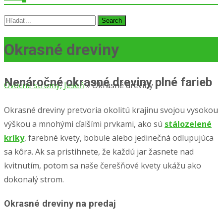
Search
for:
Okrasné dreviny
Nenáročné okrasné dreviny plné farieb
Ovocné stromy, Jeseň
»
Okrasné dreviny
Okrasné dreviny pretvoria okolitú krajinu svojou vysokou
výškou a mnohými ďalšími prvkami, ako sú
stálozelené
kríky
, farebné kvety, bobule alebo jedinečná odlupujúca
sa kôra. Ak sa pristihnete, že každú jar žasnete nad
kvitnutím, potom sa naše čerešňové kvety ukážu ako
dokonalý strom.
Okrasné dreviny na predaj