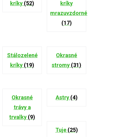
kríky
(52)
kríky
mrazuvzdorné
(17)
Stálozelené
Okrasné
kríky
(19)
stromy
(31)
Okrasné
Astry
(4)
trávy a
trvalky
(9)
Tuje
(25)