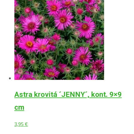
Astra krovitá ´JENNY´, kont. 9×9
cm
3,95
€