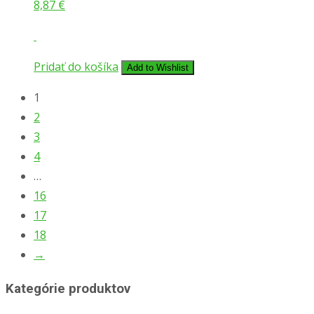
8,87
€
Pridať do košíka
Add to Wishlist
1
2
3
4
…
16
17
18
→
Kategórie produktov