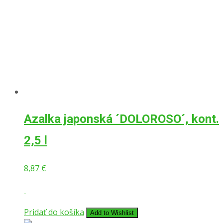
Azalka japonská ´DOLOROSO´, kont.
2,5 l
8,87
€
Pridať do košíka
Add to Wishlist