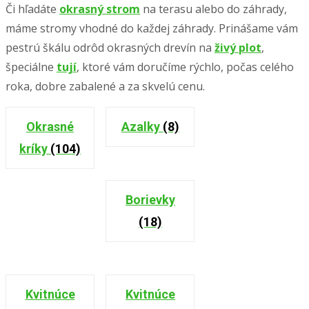
Či hľadáte
okrasný strom
na terasu alebo do záhrady,
máme stromy vhodné do každej záhrady. Prinášame vám
pestrú škálu odrôd okrasných drevín na
živý plot
,
špeciálne
tují
, ktoré vám doručíme rýchlo, počas celého
roka, dobre zabalené a za skvelú cenu.
Okrasné
Azalky
(8)
kríky
(104)
Borievky
(18)
Kvitnúce
Kvitnúce