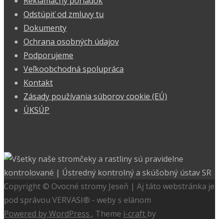
Reklamačný poriadok
Odstúpiť od zmluvy tu
Dokumenty
Ochrana osobných údajov
Podporujeme
Veľkoobchodná spolupráca
Kontakt
Zásady používania súborov cookie (EÚ)
ÚKSÚP
Copyright © Ovocné stromy Jeseň | Aj táto webstránka je
pod správou VERVASI® - weby s elánom
Powered by WordPress
, Theme
i-craft
by