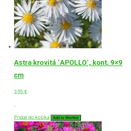
Astra krovitá ´APOLLO´, kont. 9×9
cm
3,95
€
Pridať do košíka
Add to Wishlist