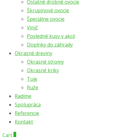
Ostatné drobné ovocie
Škrupinové ovocie
Špeciálne ovocie
Vinič
Posledné kusy v akcií
Doplnky do záhrady
Okrasné dreviny
Okrasné stromy
Okrasné kríky
Tuje
Ruže
Radíme
Spolupráca
Referencie
Kontakt
Cart
0