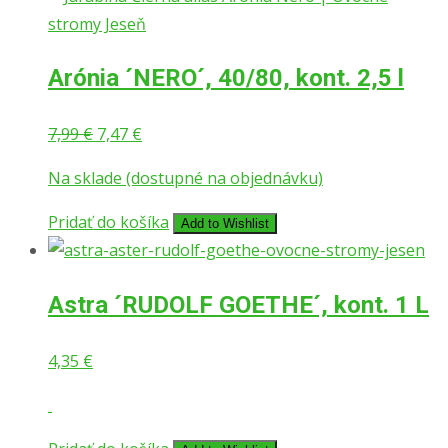
Arónia ´NERO´, 40/80, kont. 2,5 l
Pôvodná
Aktuálna
7,99
€
7,47
€
cena
cena
Na sklade (dostupné na objednávku)
bola:
je:
7,99 €.
7,47 €.
Pridať do košíka
Add to Wishlist
Astra ´RUDOLF GOETHE´, kont. 1 L
4,35
€