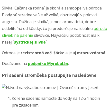
Slivka ´Čačanská rodná´ je skorá a samoopelivá odroda.
Plody sú stredne veľké až veľké, dozrievajú v polovici
augusta. Dužina je sladká, jemne aromatická, dobre
oddeliteľná od kôstky, čo ju predurčuje na ideálnu
odrodu
sliviek na pálenie
slivovice. Najväčšiu podobnosť má k
našej ´
Bystrickej slivke
´.
Odroda je
rezistentná voči šárke
a je aj
mrazuvzdorná
.
Dodávame na
podpníku Myrobalán
.
Pri sadení stromčeka postupujte nasledovne
Korene sadeníc namočte do vody na 12-24 hodín
pre zasadením.