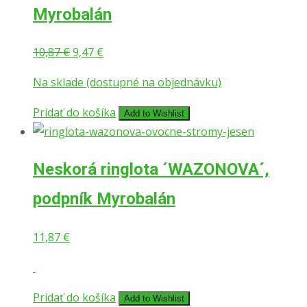
Myrobalán
10,87
€
9,47
€
Na sklade (dostupné na objednávku)
Pridať do košíka
Add to Wishlist
Neskorá ringlota ´WAZONOVA´,
podpník Myrobalán
11,87
€
Pridať do košíka
Add to Wishlist