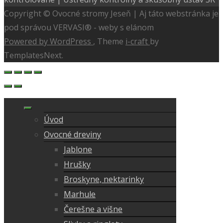
Copyright © Ovocné stromy Jeseň | Aj táto webstránka je
pod správou VERVASI® - weby s elánom
Powered by WordPress
, Theme
i-craft
by
TemplatesNext.
Úvod
Ovocné dreviny
Jablone
Hrušky
Broskyne, nektarinky
Marhule
Čerešne a višne