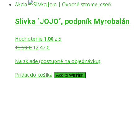
Akcia
Slivka ´JOJO´, podpník Myrobalán
Hodnotenie
1.00
z 5
13,99
€
12,47
€
Na sklade (dostupné na objednávku)
Pridať do košíka
Add to Wishlist