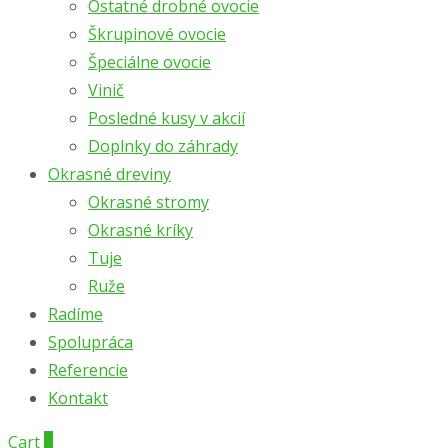
Ostatné drobné ovocie
Škrupinové ovocie
Špeciálne ovocie
Vinič
Posledné kusy v akcií
Doplnky do záhrady
Okrasné dreviny
Okrasné stromy
Okrasné kríky
Tuje
Ruže
Radíme
Spolupráca
Referencie
Kontakt
Cart
0