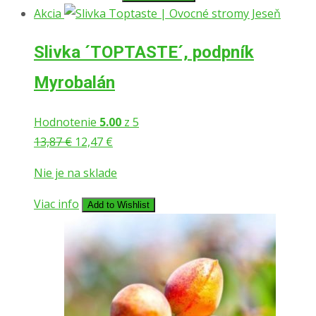
Akcia
Slivka ´TOPTASTE´, podpník
Myrobalán
Hodnotenie
5.00
z 5
13,87
€
12,47
€
Nie je na sklade
Viac info
Add to Wishlist