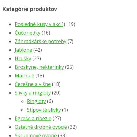
Kategórie produktov
Posledné kusy v akcií
(119)
Čučoriedky
(16)
Záhradkárske potreby
(7)
Jablone
(42)
Hrušky
(27)
Broskyne, nektarinky
(25)
Marhule
(18)
Čerešne a višne
(18)
Slivky a ringloty
(20)
Ringloty
(6)
Stĺpovité slivky
(1)
Egreše a ríbezle
(27)
Ostatné drobné ovocie
(32)
Škrupinové ovocie
(33)