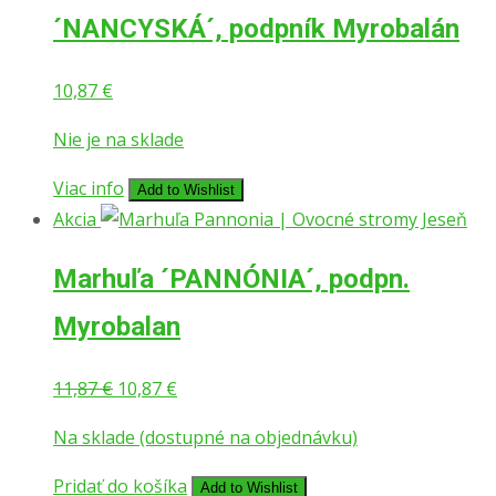
´NANCYSKÁ´, podpník Myrobalán
10,87
€
Nie je na sklade
Viac info
Add to Wishlist
Akcia
Marhuľa ´PANNÓNIA´, podpn.
Myrobalan
11,87
€
10,87
€
Na sklade (dostupné na objednávku)
Pridať do košíka
Add to Wishlist