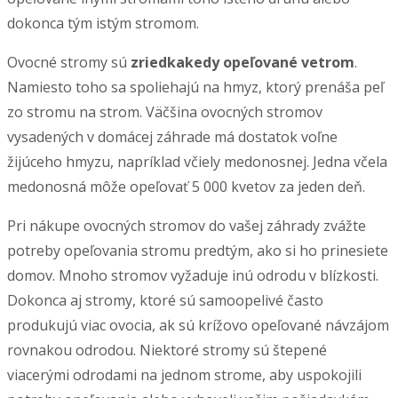
dokonca tým istým stromom.
Ovocné stromy sú
zriedkakedy opeľované vetrom
.
Namiesto toho sa spoliehajú na hmyz, ktorý prenáša peľ
zo stromu na strom. Väčšina ovocných stromov
vysadených v domácej záhrade má dostatok voľne
žijúceho hmyzu, napríklad včiely medonosnej. Jedna včela
medonosná môže opeľovať 5 000 kvetov za jeden deň.
Pri nákupe ovocných stromov do vašej záhrady zvážte
potreby opeľovania stromu predtým, ako si ho prinesiete
domov. Mnoho stromov vyžaduje inú odrodu v blízkosti.
Dokonca aj stromy, ktoré sú samoopelivé často
produkujú viac ovocia, ak sú krížovo opeľované návzájom
rovnakou odrodou. Niektoré stromy sú štepené
viacerými odrodami na jednom strome, aby uspokojili