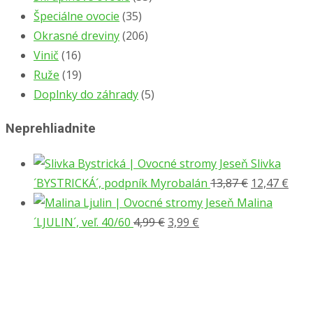
Špeciálne ovocie
(35)
Okrasné dreviny
(206)
Vinič
(16)
Ruže
(19)
Doplnky do záhrady
(5)
Neprehliadnite
Slivka
´BYSTRICKÁ´, podpník Myrobalán
13,87
€
12,47
€
Malina
´LJULIN´, veľ. 40/60
4,99
€
3,99
€