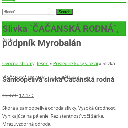
Slivka ´ČAČANSKÁ RODNÁ´,
Akcia
podpník Myrobalán
Ovocné stromy, Jeseň
»
Posledné kusy v akcií
»
Slivka
´ČAČANSKÁ RODNÁ´, podpník Myrobalán
Samoopelivá slivka Čačanská rodná
13,87
€
12,47
€
Skorá a samoopelivá odroda slivky. Vysoká úrodnosť.
Vynikajúca na pálenie. Rezistentnosť voči šárke.
Mrazuvzdorná odroda.