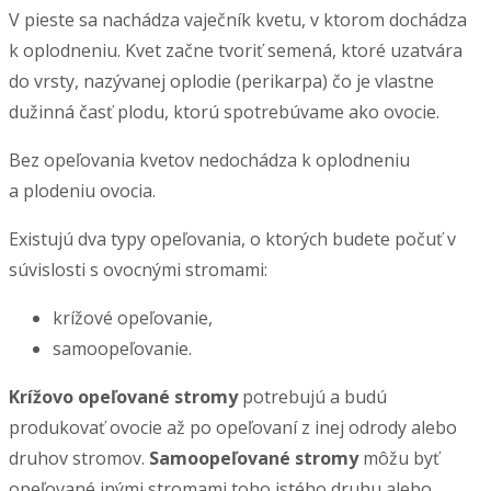
V pieste sa nachádza vaječník kvetu, v ktorom dochádza
k oplodneniu. Kvet začne tvoriť semená, ktoré uzatvára
do vrsty, nazývanej oplodie (perikarpa) čo je vlastne
dužinná časť plodu, ktorú spotrebúvame ako ovocie.
Bez opeľovania kvetov nedochádza k oplodneniu
a plodeniu ovocia.
Existujú dva typy opeľovania, o ktorých budete počuť v
súvislosti s ovocnými stromami:
krížové opeľovanie,
samoopeľovanie.
Krížovo opeľované stromy
potrebujú a budú
produkovať ovocie až po opeľovaní z inej odrody alebo
druhov stromov.
Samoopeľované stromy
môžu byť
opeľované inými stromami toho istého druhu alebo