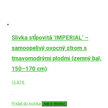
Slivka stĺpovitá ‘IMPERIAL’ –
samoopelivý ovocný strom s
tmavomodrými plodmi (zemný bal,
150–170 cm)
15,87
€
Pridať do košíka
Add to Wishlist