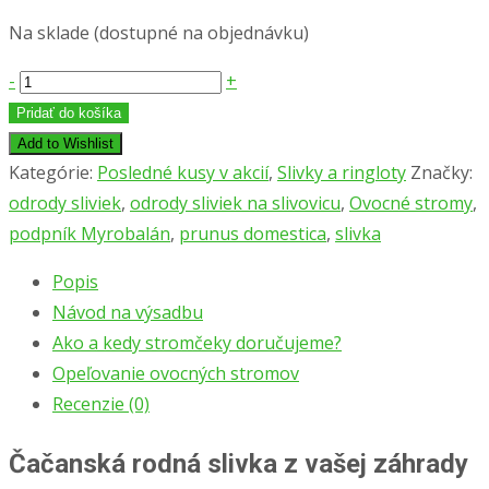
Na sklade (dostupné na objednávku)
-
+
Pridať do košíka
Add to Wishlist
Kategórie:
Posledné kusy v akcií
,
Slivky a ringloty
Značky:
odrody sliviek
,
odrody sliviek na slivovicu
,
Ovocné stromy
,
podpník Myrobalán
,
prunus domestica
,
slivka
Popis
Návod na výsadbu
Ako a kedy stromčeky doručujeme?
Opeľovanie ovocných stromov
Recenzie (0)
Čačanská rodná slivka z vašej záhrady