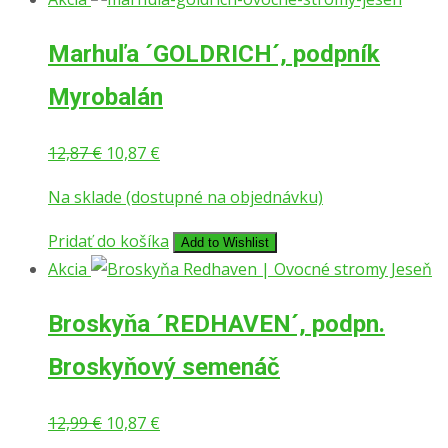
Marhuľa ´GOLDRICH´, podpník
Myrobalán
12,87
€
10,87
€
Na sklade (dostupné na objednávku)
Pridať do košíka
Add to Wishlist
Akcia
Broskyňa ´REDHAVEN´, podpn.
Broskyňový semenáč
12,99
€
10,87
€