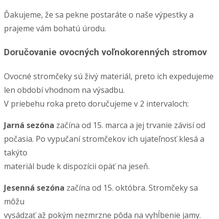
Ďakujeme, že sa pekne postaráte o naše výpestky a
prajeme vám bohatú úrodu.
Doručovanie ovocných voľnokorenných stromov
Ovocné stromčeky sú živý materiál, preto ich expedujeme
len období vhodnom na výsadbu.
V priebehu roka preto doručujeme v 2 intervaloch:
Jarná sezóna
začína od 15. marca a jej trvanie závisí od
počasia. Po vypučaní stromčekov ich ujateľnosť klesá a
takýto
materiál bude k dispozícii opäť na jeseň.
Jesenná sezóna
začína od 15. októbra. Stromčeky sa
môžu
vysádzať až pokým nezmrzne pôda na vyhĺbenie jamy.