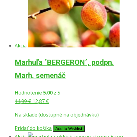
Akcia
Marhuľa ´BERGERON´, podpn.
Marh. semenáč
Hodnotenie
5.00
z 5
14,99
€
12,87
€
Na sklade (dostupné na objednávku)
Pridať do košíka
Add to Wishlist
Akcia