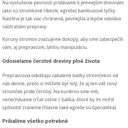
Na vystuženie pevnosti pridávame k jemnejším drevinám
(ako sú stromkové ríbezle, egreše) bambusové tyčky.
Rastlina je tak viac chránená, pevnejšia a lepšie odoláva
nástrahám prepravy.
Koruny stromov zväzujeme dokopy, aby sme zabezpečili
vám, aj prepravcom, ľahšiu manipuláciu.
Odosielame čerstvé dreviny plné života
Prepravcovia odvážajú zabalené balíky stromčekov od
nás denne, preto si môžete byť istý, že aj ten váš nový
stromček príde čerstvý. Na kuriérov sme milí,
nenechávame trčať ostne z balíka, ktoré by im mohli
spôsobiť zranenie (hlavne také egreše sú špecialitka).
Pribalíme všetko potrebné