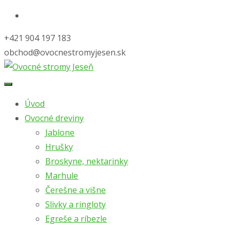
+421 904 197 183
obchod@ovocnestromyjesen.sk
Úvod
Ovocné dreviny
Jablone
Hrušky
Broskyne, nektarinky
Marhule
Čerešne a višne
Slivky a ringloty
Egreše a ríbezle