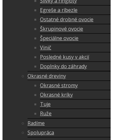
Slivky a ringloty
Egreše a ríbezle
Ostatné drobné ovocie
Škrupinové ovocie
Špeciálne ovocie
Vinič
Posledné kusy v akcií
Doplnky do záhrady
Okrasné dreviny
Okrasné stromy
Okrasné kríky
Tuje
Ruže
Radíme
Spolupráca