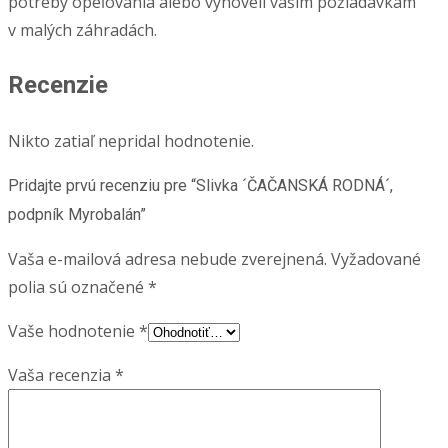
potreby opeľovania alebo vyhoveli vašim požiadavkám
v malých záhradách.
Recenzie
Nikto zatiaľ nepridal hodnotenie.
Pridajte prvú recenziu pre “Slivka ´ČAČANSKÁ RODNÁ´,
podpník Myrobalán”
Vaša e-mailová adresa nebude zverejnená.
Vyžadované
polia sú označené
*
Vaše hodnotenie
*
Vaša recenzia
*