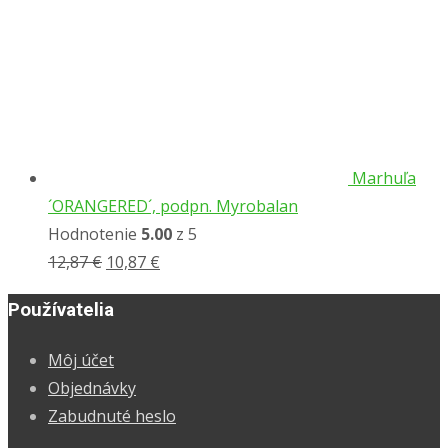
Marhuľa
´ORANGERED´, podpn. Myrobalan
Hodnotenie
5.00
z 5
12,87
€
10,87
€
Používatelia
Môj účet
Objednávky
Zabudnuté heslo