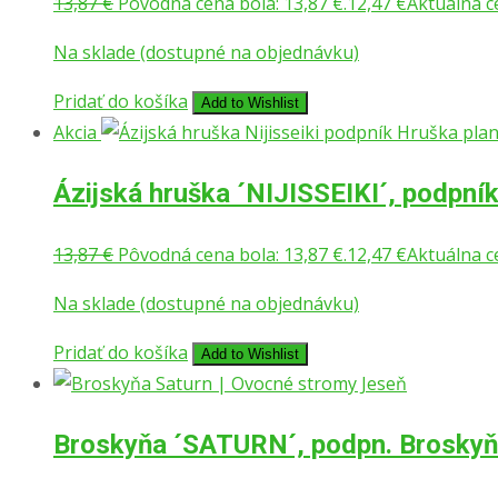
13,87
€
Pôvodná cena bola: 13,87 €.
12,47
€
Aktuálna ce
Na sklade (dostupné na objednávku)
Pridať do košíka
Add to Wishlist
Akcia
Ázijská hruška ´NIJISSEIKI´, podpní
13,87
€
Pôvodná cena bola: 13,87 €.
12,47
€
Aktuálna ce
Na sklade (dostupné na objednávku)
Pridať do košíka
Add to Wishlist
Broskyňa ´SATURN´, podpn. Brosky