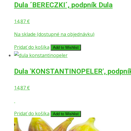
Dula ´BERECZKI´, podpník Dula
14,87
€
Na sklade (dostupné na objednávku)
Pridať do košíka
Add to Wishlist
Dula ′KONSTANTINOPELER′, podpník
14,87
€
Pridať do košíka
Add to Wishlist