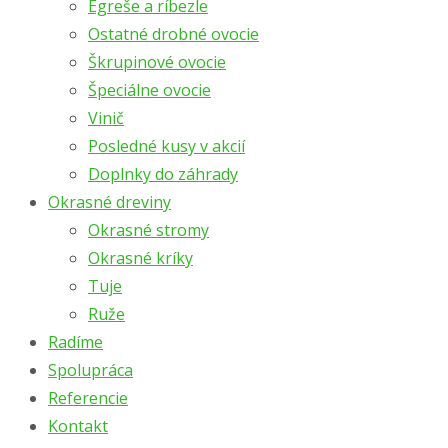
Egreše a ríbezle
Ostatné drobné ovocie
Škrupinové ovocie
Špeciálne ovocie
Vinič
Posledné kusy v akcií
Doplnky do záhrady
Okrasné dreviny
Okrasné stromy
Okrasné kríky
Tuje
Ruže
Radíme
Spolupráca
Referencie
Kontakt