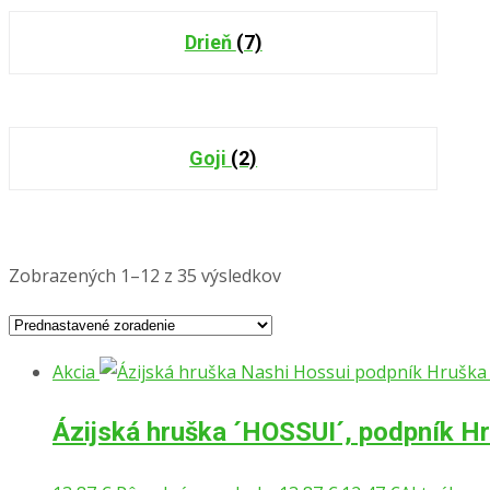
Drieň
(7)
Goji
(2)
Zobrazených 1–12 z 35 výsledkov
Akcia
Ázijská hruška ´HOSSUI´, podpník H