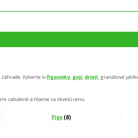
j záhrade. Vyberte si
figovníky
,
goji
,
drieň
, granátové jabl
bre zabalené a hlavne za skvelú cenu.
Figy
(8)