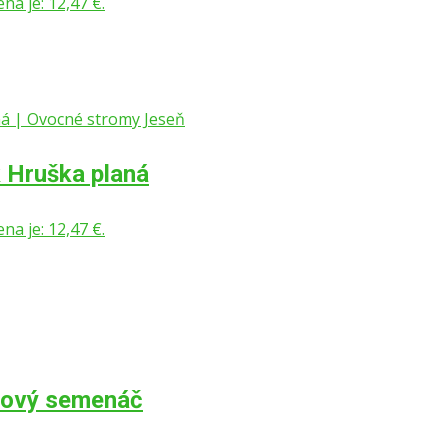
na je: 12,47 €.
k Hruška planá
na je: 12,47 €.
ňový semenáč