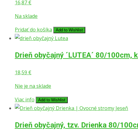
16,87
€
Na sklade
Pridať do košíka
Add to Wishlist
Drieň obyčajný ´LUTEA´ 80/100cm, ko
18,59
€
Nie je na sklade
Viac info
Add to Wishlist
Drieň obyčajný, tzv. Drienka 80/100c