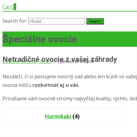
Cart
0
Search for:
Špeciálne ovocie
Netradičné ovocie z vašej záhrady
Ovocné stromy, Jeseň
»
Špeciálne ovocie
Nezáleží, či si pestujete ovocný sad alebo len kútik vo vaše
ovocia môžu
rozkvitnúť aj u vás
.
Prinášame vám ovocné stromy najvyššej kvality, rýchlo, do
Hurmikaki
(4)