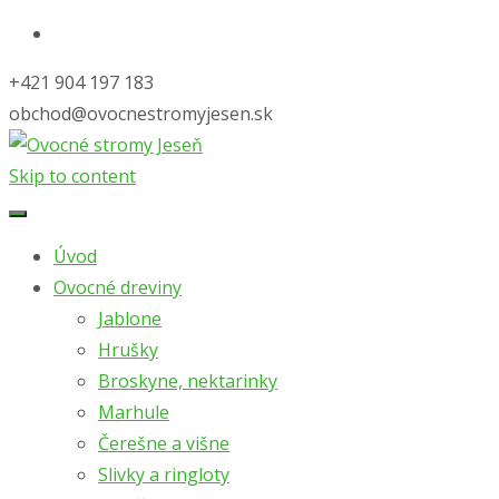
+421 904 197 183
obchod@ovocnestromyjesen.sk
Skip to content
Úvod
Ovocné dreviny
Jablone
Hrušky
Broskyne, nektarinky
Marhule
Čerešne a višne
Slivky a ringloty