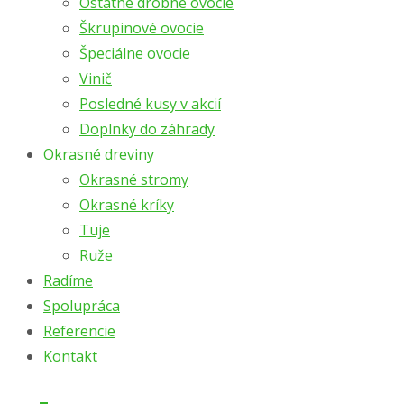
Ostatné drobné ovocie
Škrupinové ovocie
Špeciálne ovocie
Vinič
Posledné kusy v akcií
Doplnky do záhrady
Okrasné dreviny
Okrasné stromy
Okrasné kríky
Tuje
Ruže
Radíme
Spolupráca
Referencie
Kontakt