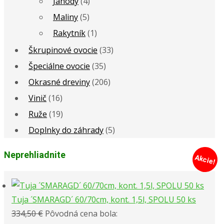
Jahody
(4)
Maliny
(5)
Rakytník
(1)
Škrupinové ovocie
(33)
Špeciálne ovocie
(35)
Okrasné dreviny
(206)
Vinič
(16)
Ruže
(19)
Doplnky do záhrady
(5)
Neprehliadnite
Tuja ´SMARAGD´ 60/70cm, kont. 1,5l, SPOLU 50 ks
334,50
€
Pôvodná cena bola: