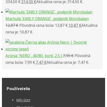
334,50 €.
314,50
€
Aktuálna cena je: 314,50 €.
Marhuľa ´EARLY ORANGE´, podpník Myrobalan
12,87
€
Pôvodná cena bola: 12,87 €.
10,87
€
Aktuálna
cena je: 10,87 €.
Arónia ´NERO´, 40/80, kont. 2,5 l
7,99
€
Pôvodná
cena bola: 7,99 €.
7,47
€
Aktuálna cena je: 7,47 €.
Používatelia
Môj účet