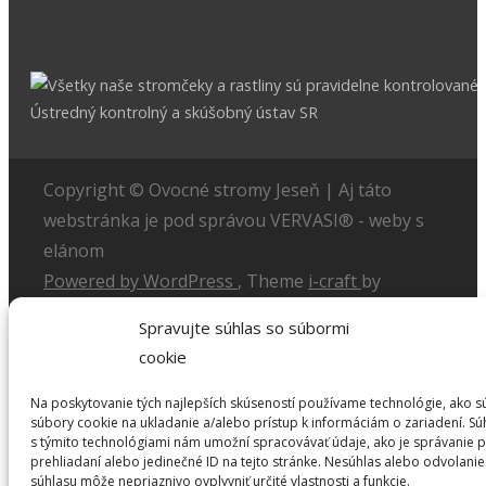
Copyright © Ovocné stromy Jeseň | Aj táto
webstránka je pod správou VERVASI® - weby s
elánom
Powered by WordPress
, Theme
i-craft
by
TemplatesNext.
Spravujte súhlas so súbormi
cookie
Na poskytovanie tých najlepších skúseností používame technológie, ako s
Úvod
súbory cookie na ukladanie a/alebo prístup k informáciám o zariadení. Sú
Ovocné dreviny
s týmito technológiami nám umožní spracovávať údaje, ako je správanie p
prehliadaní alebo jedinečné ID na tejto stránke. Nesúhlas alebo odvolanie
Jablone
súhlasu môže nepriaznivo ovplyvniť určité vlastnosti a funkcie.