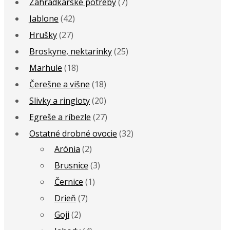
Záhradkárske potreby
(7)
Jablone
(42)
Hrušky
(27)
Broskyne, nektarinky
(25)
Marhule
(18)
Čerešne a višne
(18)
Slivky a ringloty
(20)
Egreše a ríbezle
(27)
Ostatné drobné ovocie
(32)
Arónia
(2)
Brusnice
(3)
Černice
(1)
Drieň
(7)
Goji
(2)