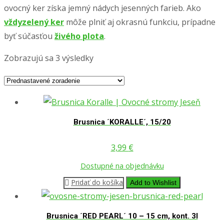
ovocný ker získa jemný nádych
jesenných farieb. Ako
vždyzelený ker
môže plniť aj okrasnú funkciu, prípadne
byť súčasťou
živého plota
.
Zobrazujú sa 3 výsledky
Brusnica ´KORALLE´, 15/20
3,99
€
Dostupné na objednávku
Pridať do košíka
Add to Wishlist
Brusnica ´RED PEARL´ 10 – 15 cm, kont. 3l