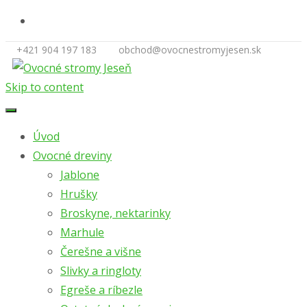
+421 904 197 183
obchod@ovocnestromyjesen.sk
Skip to content
Úvod
Ovocné dreviny
Jablone
Hrušky
Broskyne, nektarinky
Marhule
Čerešne a višne
Slivky a ringloty
Egreše a ríbezle