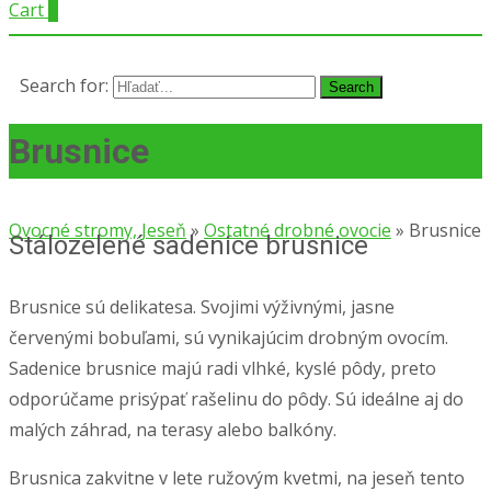
Cart
0
Search for:
Brusnice
Ovocné stromy, Jeseň
»
Ostatné drobné ovocie
»
Brusnice
Stálozelené sadenice brusnice
Brusnice sú delikatesa. Svojimi výživnými, jasne
červenými bobuľami, sú vynikajúcim drobným ovocím.
Sadenice brusnice majú radi vlhké, kyslé pôdy, preto
odporúčame prisýpať rašelinu do pôdy. Sú ideálne aj do
malých záhrad, na terasy alebo balkóny.
Brusnica zakvitne v lete ružovým kvetmi, na jeseň tento