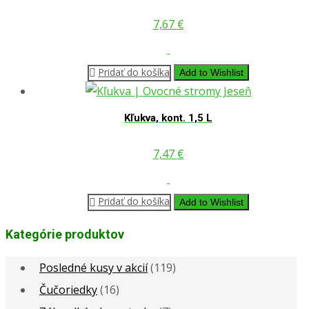
7,67
€
Pridať do košíka
Add to Wishlist
Kľukva, kont. 1,5 L
7,47
€
Pridať do košíka
Add to Wishlist
Kategórie produktov
Posledné kusy v akcií
(119)
Čučoriedky
(16)