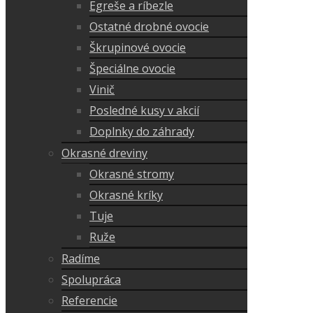
Egreše a ríbezle
Ostatné drobné ovocie
Škrupinové ovocie
Špeciálne ovocie
Vinič
Posledné kusy v akcií
Doplnky do záhrady
Okrasné dreviny
Okrasné stromy
Okrasné kríky
Tuje
Ruže
Radíme
Spolupráca
Referencie