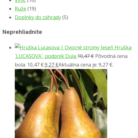
Ruže
(19)
Doplnky do záhrady
(5)
Neprehliadnite
Hruška
´LUCASOVA´, podpník Dula
10,47
€
Pôvodná cena
bola: 10,47 €.
9,27
€
Aktuálna cena je: 9,27 €.