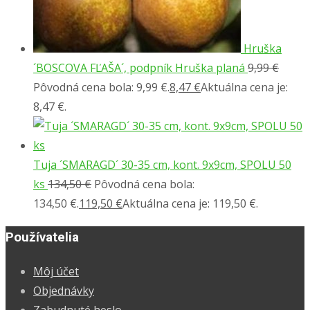
Hruška
´BOSCOVA FĽAŠA´, podpník Hruška planá
9,99
€
Pôvodná cena bola: 9,99 €.
8,47
€
Aktuálna cena je:
8,47 €.
Tuja ´SMARAGD´ 30-35 cm, kont. 9x9cm, SPOLU 50
ks
134,50
€
Pôvodná cena bola:
134,50 €.
119,50
€
Aktuálna cena je: 119,50 €.
Používatelia
Môj účet
Objednávky