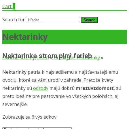
Cart
0
Search for:
Nektarinky
Nektarinka strom plný farieb
Ovocné stromy, Jeseň
»
Broskyne, nektarinky
»
Nektarinky
Nektarinky patria k najsladšiemu a najšťavnatejšiemu
ovociu, ktoré sa vám urodí v záhrade. Pretože kvety
nektarinky sú
odrody
majú dobrú
mrazuvzdornosť
, sú
preto ideálne pre pestovanie vo všetkých polohách, aj
severnejšie.
Zobrazuje sa 6 výsledkov