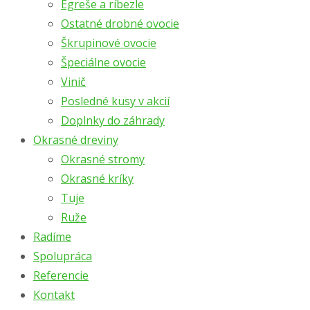
Egreše a ríbezle
Ostatné drobné ovocie
Škrupinové ovocie
Špeciálne ovocie
Vinič
Posledné kusy v akcií
Doplnky do záhrady
Okrasné dreviny
Okrasné stromy
Okrasné kríky
Tuje
Ruže
Radíme
Spolupráca
Referencie
Kontakt