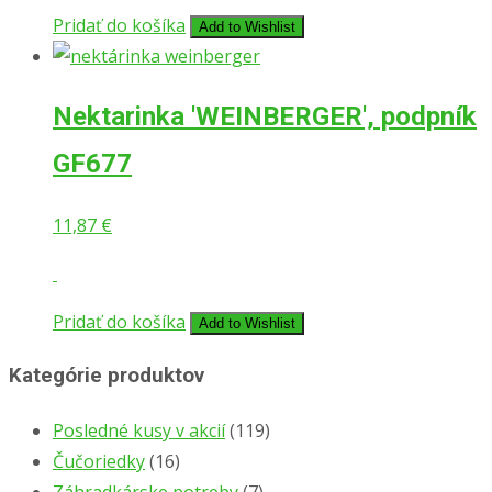
Pridať do košíka
Add to Wishlist
Nektarinka ′WEINBERGER′, podpník
GF677
11,87
€
Pridať do košíka
Add to Wishlist
Kategórie produktov
Posledné kusy v akcií
(119)
Čučoriedky
(16)
Záhradkárske potreby
(7)