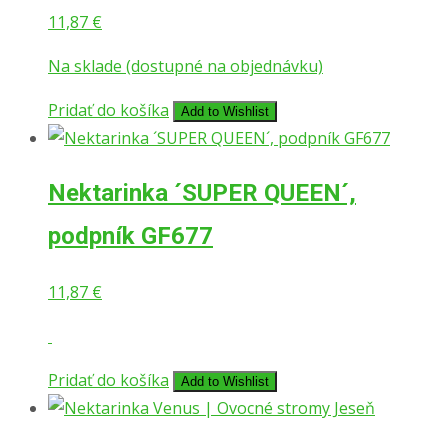
11,87
€
Na sklade (dostupné na objednávku)
Pridať do košíka
Add to Wishlist
Nektarinka ´SUPER QUEEN´,
podpník GF677
11,87
€
Pridať do košíka
Add to Wishlist