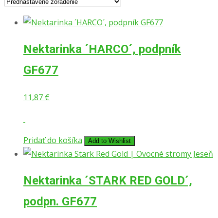
Nektarinka ´HARCO´, podpník
GF677
11,87
€
Pridať do košíka
Add to Wishlist
Nektarinka ´STARK RED GOLD´,
podpn. GF677