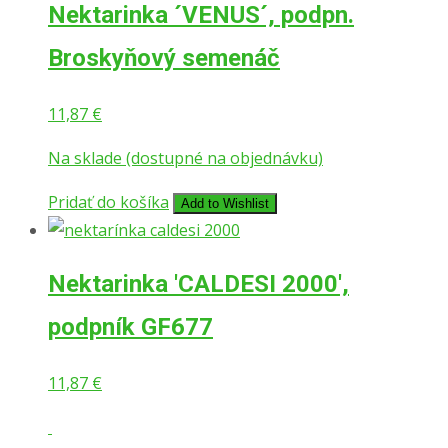
Nektarinka ´VENUS´, podpn.
Broskyňový semenáč
11,87
€
Na sklade (dostupné na objednávku)
Pridať do košíka
Add to Wishlist
Nektarinka ′CALDESI 2000′,
podpník GF677
11,87
€