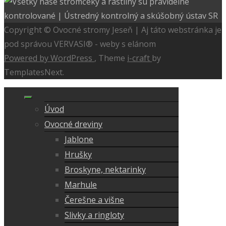
Copyright © Ovocné stromy Jeseň | Aj táto webstránka je
pod správou VERVASI® - weby s elánom
Powered by WordPress
, Theme
i-craft
by
TemplatesNext.
Úvod
Ovocné dreviny
Jablone
Hrušky
Broskyne, nektarinky
Marhule
Čerešne a višne
Slivky a ringloty