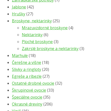
Jablone
(42)
Hrušky
(27)
Broskyne, nektarinky
(25)
Mrazuvzdorné broskyne
(4)
Nektarinky
(6)
Ploché broskyne
(3)
Zakrslé broskyne a nektarinky
(3)
Marhule
(18)
Čerešne a višne
(18)
Slivky a ringloty
(20)
Egreše a ríbezle
(27)
Ostatné drobné ovocie
(32)
Škrupinové ovocie
(33)
Špeciálne ovocie
(35)
Okrasné dreviny
(206)
Vinič
(16)