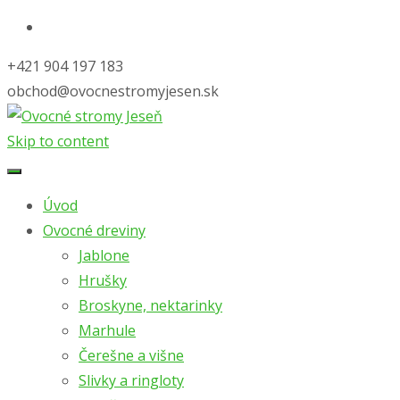
+421 904 197 183
obchod@ovocnestromyjesen.sk
Skip to content
Úvod
Ovocné dreviny
Jablone
Hrušky
Broskyne, nektarinky
Marhule
Čerešne a višne
Slivky a ringloty