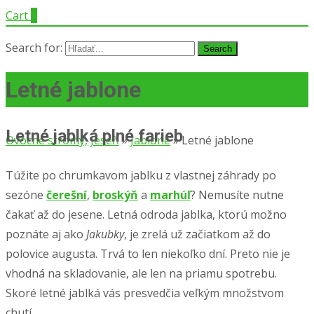
Cart
0
Search for:
Letné jablone
Letné jablká plné farieb
Ovocné stromy, Jeseň
»
Jablone
»
Letné jablone
Túžite po chrumkavom jablku z vlastnej záhrady po
sezóne
čerešní
,
broskýň
a
marhúľ
? Nemusíte nutne
čakať až do jesene. Letná odroda jablka, ktorú možno
poznáte aj ako
Jakubky
, je zrelá už začiatkom až do
polovice augusta. Trvá to len niekoľko dní. Preto nie je
vhodná na skladovanie, ale len na priamu spotrebu.
Skoré letné jablká vás presvedčia veľkým množstvom
chutí.