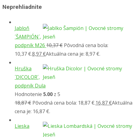
Neprehliadnite
Jabloň
´ŠAMPIÓN´,
podpník M26
10,37
€
Pôvodná cena bola:
10,37 €.
8,97
€
Aktuálna cena je: 8,97 €.
Hruška
´DICOLOR´,
podpník Dula
Hodnotenie
5.00
z 5
18,87
€
Pôvodná cena bola: 18,87 €.
16,87
€
Aktuálna
cena je: 16,87 €.
Lieska