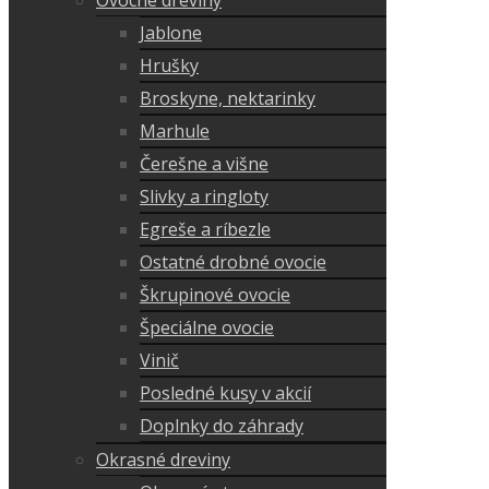
Ovocné dreviny
Jablone
Hrušky
Broskyne, nektarinky
Marhule
Čerešne a višne
Slivky a ringloty
Egreše a ríbezle
Ostatné drobné ovocie
Škrupinové ovocie
Špeciálne ovocie
Vinič
Posledné kusy v akcií
Doplnky do záhrady
Okrasné dreviny