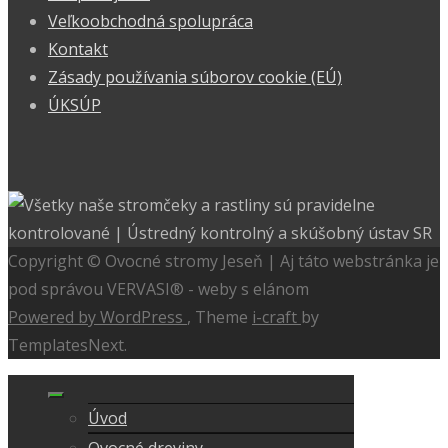
Veľkoobchodná spolupráca
Kontakt
Zásady používania súborov cookie (EÚ)
ÚKSÚP
Copyright © Ovocné stromy Jeseň | Aj táto webstránka je
pod správou VERVASI® - weby s elánom
Powered by WordPress
, Theme
i-craft
by
TemplatesNext.
Úvod