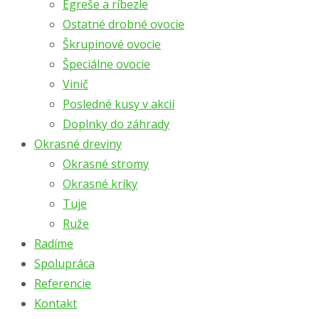
Egreše a ríbezle
Ostatné drobné ovocie
Škrupinové ovocie
Špeciálne ovocie
Vinič
Posledné kusy v akcií
Doplnky do záhrady
Okrasné dreviny
Okrasné stromy
Okrasné kríky
Tuje
Ruže
Radíme
Spolupráca
Referencie
Kontakt