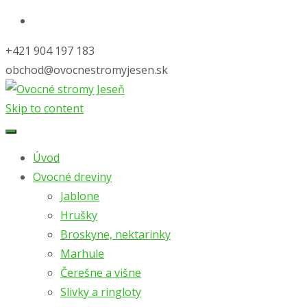
+421 904 197 183
obchod@ovocnestromyjesen.sk
Skip to content
Úvod
Ovocné dreviny
Jablone
Hrušky
Broskyne, nektarinky
Marhule
Čerešne a višne
Slivky a ringloty