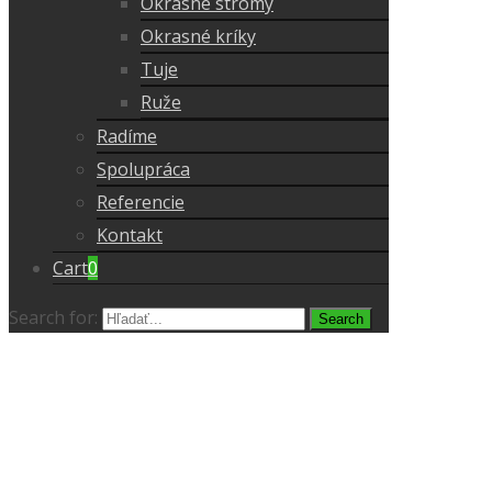
Okrasné stromy
Okrasné kríky
Tuje
Ruže
Radíme
Spolupráca
Referencie
Kontakt
Cart
0
Search for: