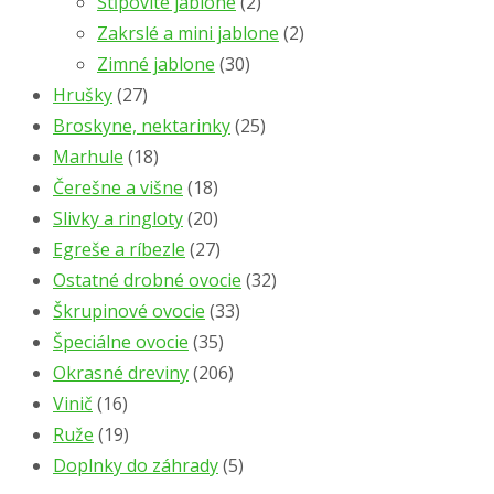
Stĺpovité jablone
(2)
Zakrslé a mini jablone
(2)
Zimné jablone
(30)
Hrušky
(27)
Broskyne, nektarinky
(25)
Marhule
(18)
Čerešne a višne
(18)
Slivky a ringloty
(20)
Egreše a ríbezle
(27)
Ostatné drobné ovocie
(32)
Škrupinové ovocie
(33)
Špeciálne ovocie
(35)
Okrasné dreviny
(206)
Vinič
(16)
Ruže
(19)
Doplnky do záhrady
(5)