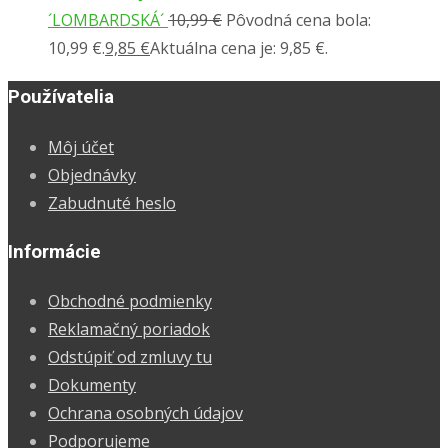
´LOMBARDSKÁ´
10,99
€
Pôvodná cena bola:
10,99 €.
9,85
€
Aktuálna cena je: 9,85 €.
Používatelia
Môj účet
Objednávky
Zabudnuté heslo
Informácie
Obchodné podmienky
Reklamačný poriadok
Odstúpiť od zmluvy tu
Dokumenty
Ochrana osobných údajov
Podporujeme