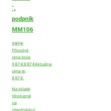
´,
podpník
MM106
9,87
€
Pôvodná
cena bola:
9,87 €.
8,87
€
Aktuálna
cena je:
8,87 €.
Na sklade
(dostupné
na
objednávku)