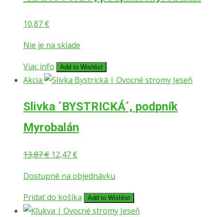
10,87
€
Nie je na sklade
Viac info
Add to Wishlist
Akcia
Slivka ´BYSTRICKÁ´, podpník
Myrobalán
Pôvodná
Aktuálna
13,87
€
12,47
€
cena
cena
Dostupné na objednávku
bola:
je:
13,87 €.
12,47 €.
Pridať do košíka
Add to Wishlist