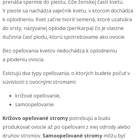
prenáša spermie do piestu, čiže ženskej časti kvetu.
V pieste sa nachádza vaječník kvetu, v ktorom dochádza
k oplodneniu. Kvet začne tvoriť semená, ktoré uzatvára
do vrsty, nazývanej oplodie (perikarpa) čo je vlastne
dužinná časť plodu, ktorú spotrebúvame ako ovocie.
Bez opeľovania kvetov nedochádza k oplodneniu
a plodeniu ovocia.
Existujú dva typy opeľovania, o ktorých budete počuť v
súvislosti s ovocnými stromami:
krížové opeľovanie,
samoopeľovanie.
Krížovo opeľované stromy
potrebujú a budú
produkovať ovocie až po opeľovaní z inej odrody alebo
druhov stromov.
Samoopeľované stromy
môžu byť