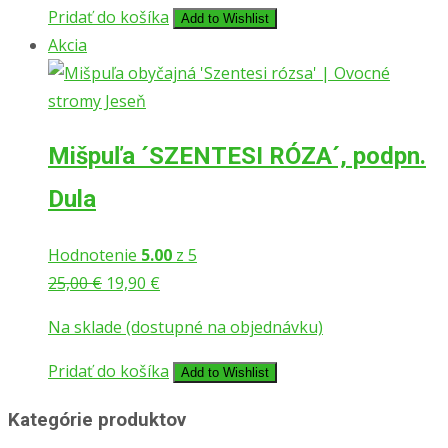
13,87 €.
12,47 €.
Pridať do košíka
Add to Wishlist
Akcia
Mišpuľa ´SZENTESI RÓZA´, podpn.
Dula
Hodnotenie
5.00
z 5
Pôvodná
Aktuálna
25,00
€
19,90
€
cena
cena
Na sklade (dostupné na objednávku)
bola:
je:
25,00 €.
19,90 €.
Pridať do košíka
Add to Wishlist
Kategórie produktov