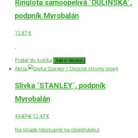
Ringlota samoopelivá ´OULINSKA´,
podpník Myrobalán
12,87
€
Pridať do košíka
Add to Wishlist
Akcia
Slivka ´STANLEY´, podpník
Myrobalán
Pôvodná
Aktuálna
13,87
€
12,47
€
cena
cena
Na sklade (dostupné na objednávku)
bola:
je: