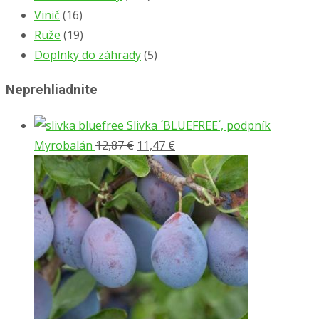
Vinič
(16)
Ruže
(19)
Doplnky do záhrady
(5)
Neprehliadnite
Slivka ´BLUEFREE´, podpník
Pôvodná
Aktuálna
Myrobalán
12,87
€
11,47
€
cena
cena
bola:
je:
12,87 €.
11,47 €.