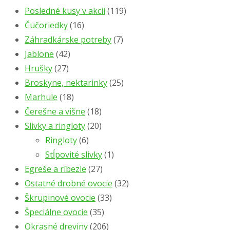
Posledné kusy v akcií
(119)
Čučoriedky
(16)
Záhradkárske potreby
(7)
Jablone
(42)
Hrušky
(27)
Broskyne, nektarinky
(25)
Marhule
(18)
Čerešne a višne
(18)
Slivky a ringloty
(20)
Ringloty
(6)
Stĺpovité slivky
(1)
Egreše a ríbezle
(27)
Ostatné drobné ovocie
(32)
Škrupinové ovocie
(33)
Špeciálne ovocie
(35)
Okrasné dreviny
(206)