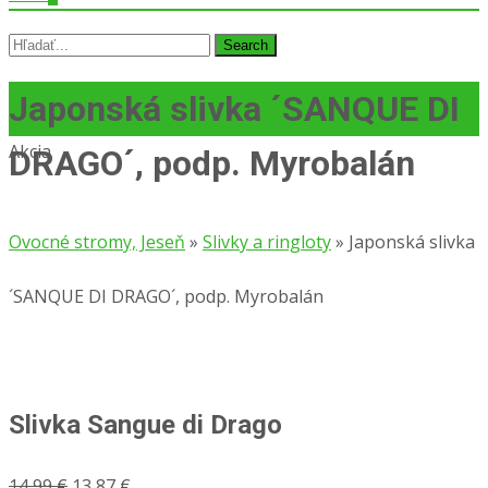
Search
for:
Japonská slivka ´SANQUE DI
Akcia
DRAGO´, podp. Myrobalán
Ovocné stromy, Jeseň
»
Slivky a ringloty
»
Japonská slivka
´SANQUE DI DRAGO´, podp. Myrobalán
Slivka Sangue di Drago
Pôvodná
Aktuálna
14,99
€
13,87
€