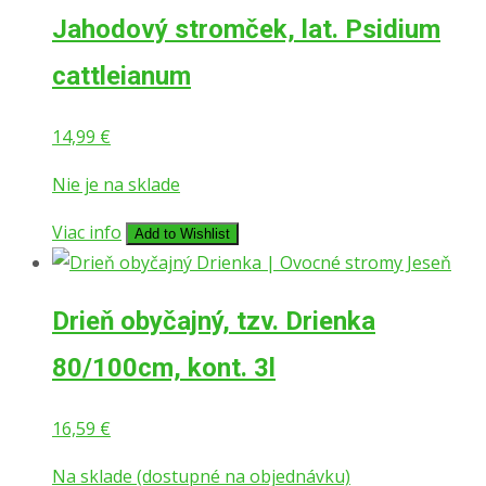
Jahodový stromček, lat. Psidium
cattleianum
14,99
€
Nie je na sklade
Viac info
Add to Wishlist
Drieň obyčajný, tzv. Drienka
80/100cm, kont. 3l
16,59
€
Na sklade (dostupné na objednávku)