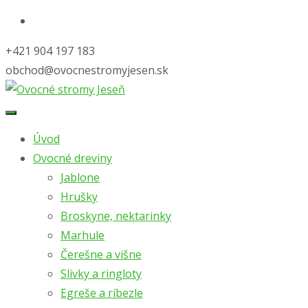
+421 904 197 183
obchod@ovocnestromyjesen.sk
Skip
to
Úvod
content
Ovocné dreviny
Jablone
Hrušky
Broskyne, nektarinky
Marhule
Čerešne a višne
Slivky a ringloty
Egreše a ríbezle