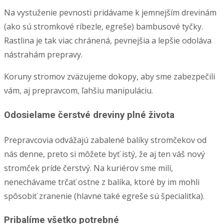
Na vystuženie pevnosti pridávame k jemnejším drevinám
(ako sú stromkové ríbezle, egreše) bambusové tyčky.
Rastlina je tak viac chránená, pevnejšia a lepšie odoláva
nástrahám prepravy.
Koruny stromov zväzujeme dokopy, aby sme zabezpečili
vám, aj prepravcom, ľahšiu manipuláciu.
Odosielame čerstvé dreviny plné života
Prepravcovia odvážajú zabalené balíky stromčekov od
nás denne, preto si môžete byť istý, že aj ten váš nový
stromček príde čerstvý. Na kuriérov sme milí,
nenechávame trčať ostne z balíka, ktoré by im mohli
spôsobiť zranenie (hlavne také egreše sú špecialitka).
Pribalíme všetko potrebné