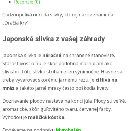
Recenzie (0)
Cudzoopelivá odroda slivky, ktorej názov znamená
„Dračia krv“.
Japonská slivka z vašej záhrady
Japonská slivka je
náročná
na chránené stanovište.
Starostlivosť o ňu je skôr podobná marhuliam ako
slivkám. Túto slivku striháme len výnimočne. Hlavne sa
treba vyvarovať skorému jarnému rezu. Je
citlivá na
mráz
a takéto jarné mrazy často poškodia kvety.
Dozrievanie plodov nastáva na konci júla. Plody sú veľké,
aromatické, skôr guľovitého tvaru, červenej farby.
Výhodou je
maličká kôstka
.
Dodávame na podpníku
Myrobalán
.