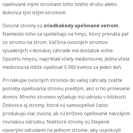
opeľované inými stromami toho istého druhu alebo
dokonca tým istým stromom.
Ovocné stromy sú
zriedkakedy opeľované vetrom
.
Namiesto toho sa spoliehajú na hmyz, ktorý prenáša peľ
zo stromu na strom. Väčšina ovocných stromov
vysadených v domácej záhrade má dostatok voľne
žijúceho hmyzu, napríklad včiely medonosnej. Jedna včela
medonosná môže opeľovať 5 000 kvetov za jeden deň.
Pri nákupe ovocných stromov do vašej záhrady zvážte
potreby opeľovania stromu predtým, ako si ho prinesiete
domov. Mnoho stromov vyžaduje inú odrodu v blízkosti.
Dokonca aj stromy, ktoré sú samoopelivé často
produkujú viac ovocia, ak sú krížovo opeľované návzájom
rovnakou odrodou. Niektoré stromy sú štepené
viacerými odrodami na jednom strome, aby uspokojili