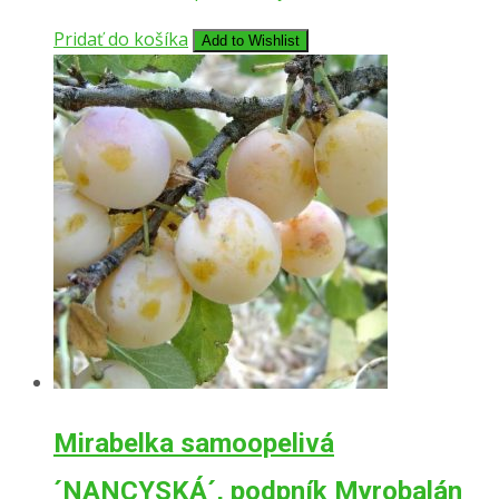
Pridať do košíka
Add to Wishlist
Mirabelka samoopelivá
´NANCYSKÁ´, podpník Myrobalán