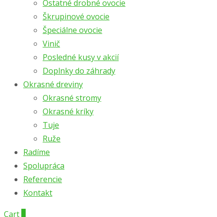
Ostatné drobné ovocie
Škrupinové ovocie
Špeciálne ovocie
Vinič
Posledné kusy v akcií
Doplnky do záhrady
Okrasné dreviny
Okrasné stromy
Okrasné kríky
Tuje
Ruže
Radíme
Spolupráca
Referencie
Kontakt
Cart
0