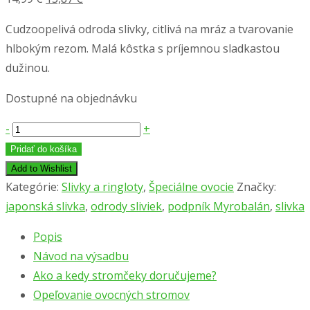
cena
cena
Cudzoopelivá odroda slivky, citlivá na mráz a tvarovanie
bola:
je:
hlbokým rezom. Malá kôstka s príjemnou sladkastou
14,99 €.
13,87 €.
dužinou.
Dostupné na objednávku
množstvo
-
+
Japonská
Pridať do košíka
slivka
Add to Wishlist
´SANQUE
Kategórie:
Slivky a ringloty
,
Špeciálne ovocie
Značky:
DI
japonská slivka
,
odrody sliviek
,
podpník Myrobalán
,
slivka
DRAGO
Popis
´,
Návod na výsadbu
podp.
Ako a kedy stromčeky doručujeme?
Myrobalán
Opeľovanie ovocných stromov