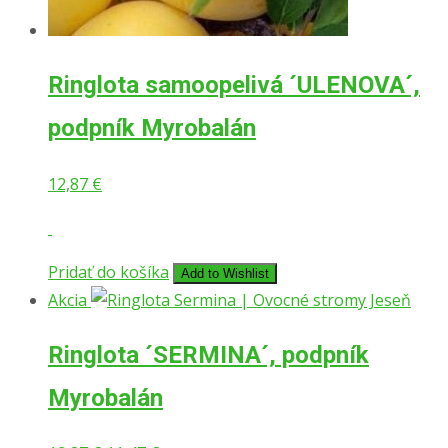
Ringlota samoopelivá ´ULENOVA´,
podpník Myrobalán
12,87
€
Pridať do košíka
Add to Wishlist
Akcia
Ringlota ´SERMINA´, podpník
Myrobalán