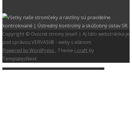
Copyright © Ovocné stromy Jeseň | Aj táto webstránka je
pod správou VERVASI® - weby s elánom
Powered by WordPress
, Theme
i-craft
by
TemplatesNext.
Úvod
Ovocné dreviny
Jablone
Hrušky
Broskyne, nektarinky
Marhule