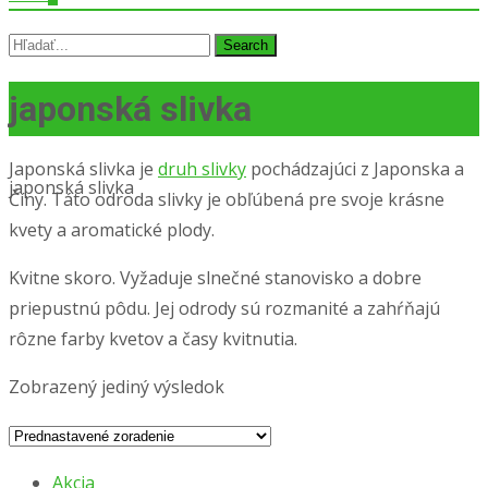
Search
for:
japonská slivka
Japonská slivka je
druh slivky
pochádzajúci z Japonska a
japonská slivka
Číny. Táto odroda slivky je obľúbená pre svoje krásne
kvety a aromatické plody.
Kvitne skoro. Vyžaduje slnečné stanovisko a dobre
priepustnú pôdu. Jej odrody sú rozmanité a zahŕňajú
rôzne farby kvetov a časy kvitnutia.
Zobrazený jediný výsledok
Akcia