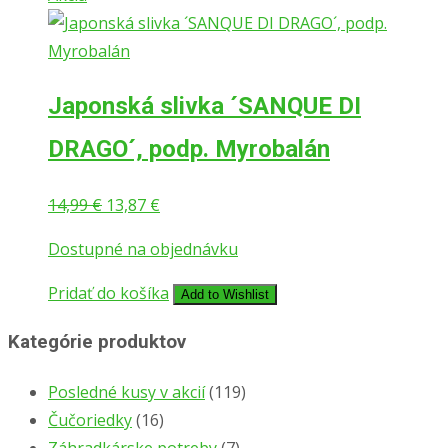
Japonská slivka ´SANQUE DI
DRAGO´, podp. Myrobalán
Pôvodná
Aktuálna
14,99
€
13,87
€
cena
cena
Dostupné na objednávku
bola:
je:
14,99 €.
13,87 €.
Pridať do košíka
Add to Wishlist
Kategórie produktov
Posledné kusy v akcií
(119)
Čučoriedky
(16)
Záhradkárske potreby
(7)