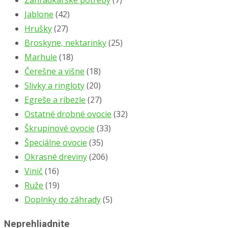
Jablone
(42)
Hrušky
(27)
Broskyne, nektarinky
(25)
Marhule
(18)
Čerešne a višne
(18)
Slivky a ringloty
(20)
Egreše a ríbezle
(27)
Ostatné drobné ovocie
(32)
Škrupinové ovocie
(33)
Špeciálne ovocie
(35)
Okrasné dreviny
(206)
Vinič
(16)
Ruže
(19)
Doplnky do záhrady
(5)
Neprehliadnite