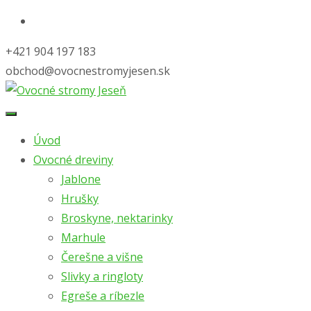
+421 904 197 183
obchod@ovocnestromyjesen.sk
Skip
to
Úvod
content
Ovocné dreviny
Jablone
Hrušky
Broskyne, nektarinky
Marhule
Čerešne a višne
Slivky a ringloty
Egreše a ríbezle