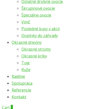
Ostatné drobné ovocie
Škrupinové ovocie
Špeciálne ovocie
Vinič
Posledné kusy v akcií
Doplnky do záhrady
Okrasné dreviny
Okrasné stromy
Okrasné kríky
Tuje
Ruže
Radíme
Spolupráca
Referencie
Kontakt
Cart
0