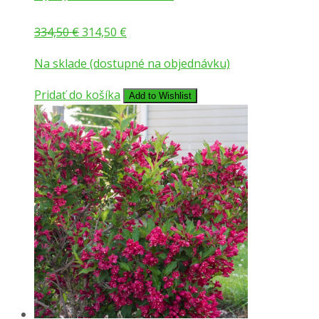
Pôvodná
Aktuálna
334,50
€
314,50
€
cena
cena
Na sklade (dostupné na objednávku)
bola:
je:
334,50 €.
314,50 €.
Pridať do košíka
Add to Wishlist