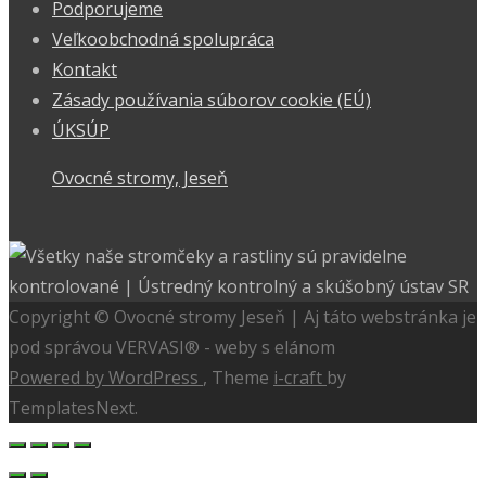
Podporujeme
Veľkoobchodná spolupráca
Kontakt
Zásady používania súborov cookie (EÚ)
ÚKSÚP
Ovocné stromy, Jeseň
Copyright © Ovocné stromy Jeseň | Aj táto webstránka je
pod správou VERVASI® - weby s elánom
Powered by WordPress
, Theme
i-craft
by
TemplatesNext.