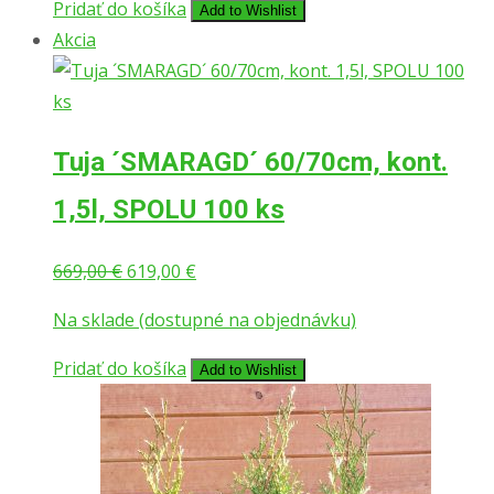
Pridať do košíka
Add to Wishlist
Akcia
Tuja ´SMARAGD´ 60/70cm, kont.
1,5l, SPOLU 100 ks
Pôvodná
Aktuálna
669,00
€
619,00
€
cena
cena
Na sklade (dostupné na objednávku)
bola:
je:
669,00 €.
619,00 €.
Pridať do košíka
Add to Wishlist