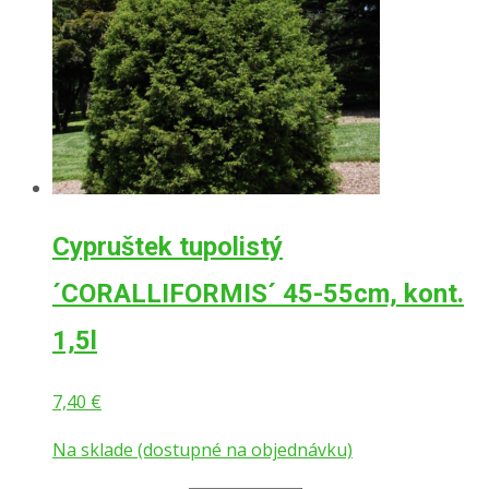
Cypruštek tupolistý
´CORALLIFORMIS´ 45-55cm, kont.
1,5l
7,40
€
Na sklade (dostupné na objednávku)