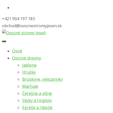
+421 904 197 183
obchod@ovocnestromyjesen.sk
Skip
to
Úvod
content
Ovocné dreviny
Jablone
Hrušky
Broskyne, nektarinky
Marhule
Čerešne a višne
Slivky a ringloty
Egreše a ríbezle