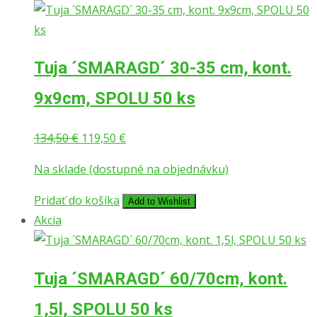
Tuja ´SMARAGD´ 30-35 cm, kont.
9x9cm, SPOLU 50 ks
Pôvodná
Aktuálna
134,50
€
119,50
€
cena
cena
Na sklade (dostupné na objednávku)
bola:
je:
134,50 €.
119,50 €.
Pridať do košíka
Add to Wishlist
Akcia
Tuja ´SMARAGD´ 60/70cm, kont.
1,5l, SPOLU 50 ks