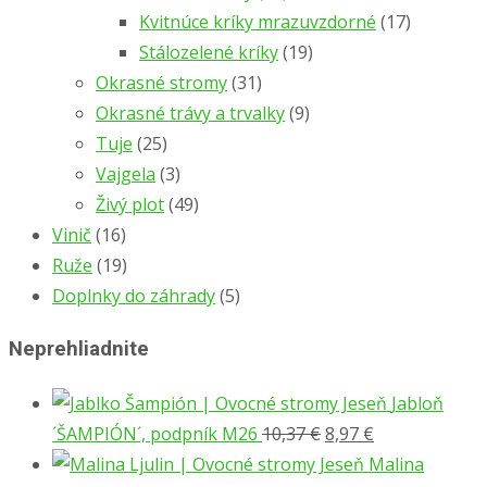
Kvitnúce kríky mrazuvzdorné
(17)
Stálozelené kríky
(19)
Okrasné stromy
(31)
Okrasné trávy a trvalky
(9)
Tuje
(25)
Vajgela
(3)
Živý plot
(49)
Vinič
(16)
Ruže
(19)
Doplnky do záhrady
(5)
Neprehliadnite
Jabloň
Pôvodná
Aktuálna
´ŠAMPIÓN´, podpník M26
10,37
€
8,97
€
cena
cena
Malina