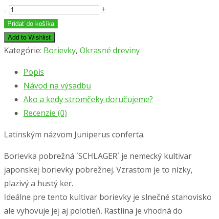
množstvo
-
+
Borievka
Pridať do košíka
pobrežná
Add to Wishlist
´SCHLAGER
Kategórie:
Borievky
,
Okrasné dreviny
´
Popis
15
Návod na výsadbu
-
Ako a kedy stromčeky doručujeme?
30
Recenzie (0)
cm,
kont.
Latinským názvom Juniperus conferta.
2l
Borievka pobrežná ´SCHLAGER´ je nemecký kultivar
japonskej borievky pobrežnej. Vzrastom je to nízky,
plazivý a hustý ker.
Ideálne pre tento kultivar borievky je slnečné stanovisko
ale vyhovuje jej aj polotieň. Rastlina je vhodná do