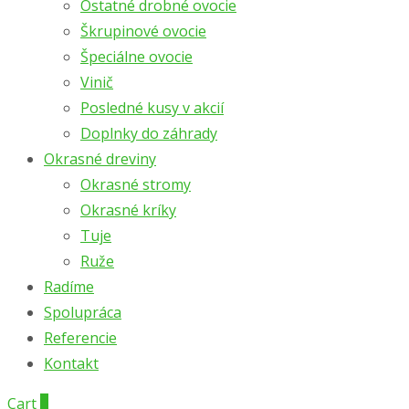
Ostatné drobné ovocie
Škrupinové ovocie
Špeciálne ovocie
Vinič
Posledné kusy v akcií
Doplnky do záhrady
Okrasné dreviny
Okrasné stromy
Okrasné kríky
Tuje
Ruže
Radíme
Spolupráca
Referencie
Kontakt
Cart
0