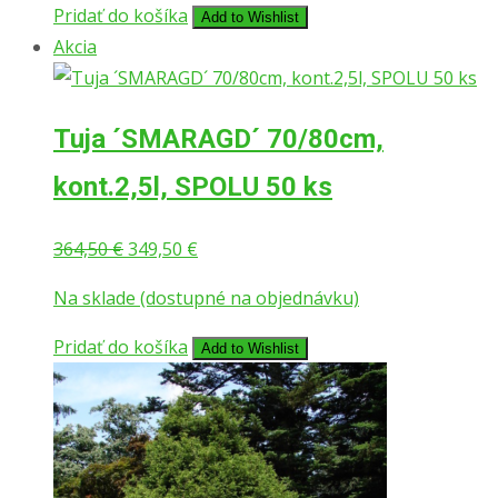
Pridať do košíka
Add to Wishlist
Akcia
Tuja ´SMARAGD´ 70/80cm,
kont.2,5l, SPOLU 50 ks
Pôvodná
Aktuálna
364,50
€
349,50
€
cena
cena
Na sklade (dostupné na objednávku)
bola:
je:
364,50 €.
349,50 €.
Pridať do košíka
Add to Wishlist