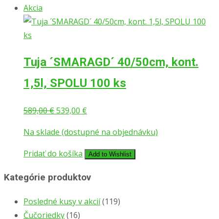
Akcia
Tuja ´SMARAGD´ 40/50cm, kont.
1,5l, SPOLU 100 ks
Pôvodná
Aktuálna
589,00
€
539,00
€
cena
cena
Na sklade (dostupné na objednávku)
bola:
je:
589,00 €.
539,00 €.
Pridať do košíka
Add to Wishlist
Kategórie produktov
Posledné kusy v akcií
(119)
Čučoriedky
(16)