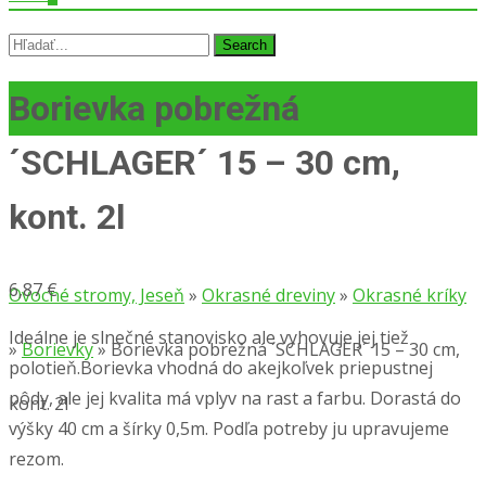
Search
for:
Borievka pobrežná
´SCHLAGER´ 15 – 30 cm,
kont. 2l
6,87
€
Ovocné stromy, Jeseň
»
Okrasné dreviny
»
Okrasné kríky
Ideálne je slnečné stanovisko ale vyhovuje jej tiež
»
Borievky
»
Borievka pobrežná ´SCHLAGER´ 15 – 30 cm,
polotieň.Borievka vhodná do akejkoľvek priepustnej
pôdy, ale jej kvalita má vplyv na rast a farbu. Dorastá do
kont. 2l
výšky 40 cm a šírky 0,5m. Podľa potreby ju upravujeme
rezom.