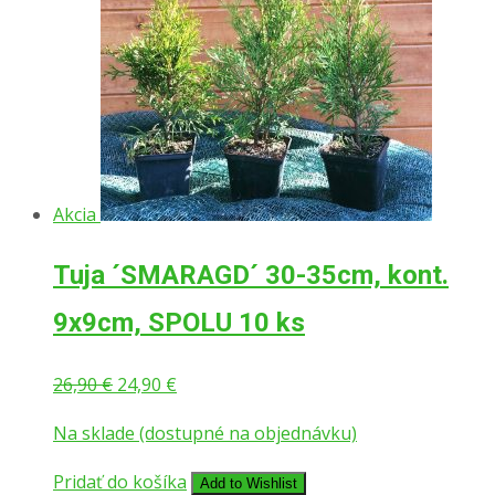
Akcia
Tuja ´SMARAGD´ 30-35cm, kont.
9x9cm, SPOLU 10 ks
Pôvodná
Aktuálna
26,90
€
24,90
€
cena
cena
Na sklade (dostupné na objednávku)
bola:
je:
26,90 €.
24,90 €.
Pridať do košíka
Add to Wishlist