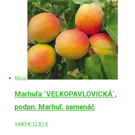
Akcia
Marhuľa ´VEĽKOPAVLOVICKÁ´,
podpn. Marhuľ. semenáč
Pôvodná
Aktuálna
14,87
€
12,87
€
cena
cena