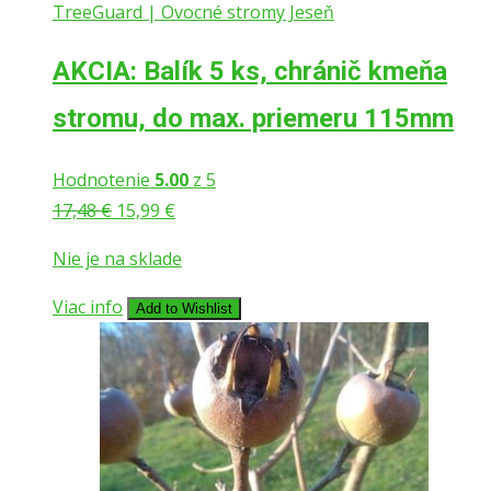
AKCIA: Balík 5 ks, chránič kmeňa
stromu, do max. priemeru 115mm
Hodnotenie
5.00
z 5
Pôvodná
Aktuálna
17,48
€
15,99
€
cena
cena
Nie je na sklade
bola:
je:
17,48 €.
15,99 €.
Viac info
Add to Wishlist