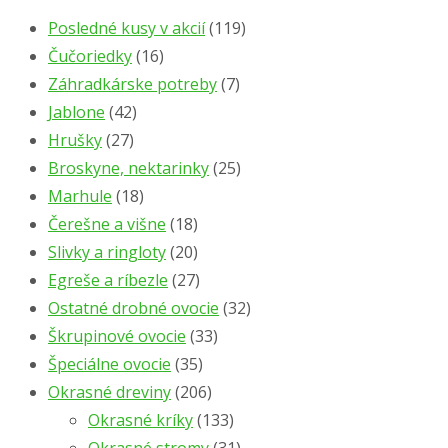
Posledné kusy v akcií
(119)
Čučoriedky
(16)
Záhradkárske potreby
(7)
Jablone
(42)
Hrušky
(27)
Broskyne, nektarinky
(25)
Marhule
(18)
Čerešne a višne
(18)
Slivky a ringloty
(20)
Egreše a ríbezle
(27)
Ostatné drobné ovocie
(32)
Škrupinové ovocie
(33)
Špeciálne ovocie
(35)
Okrasné dreviny
(206)
Okrasné kríky
(133)