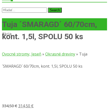
Search
for:
Tuja ´SMARAGD´ 60/70cm,
Akcia
kont. 1,5l, SPOLU 50 ks
Ovocné stromy, Jeseň
»
Okrasné dreviny
»
Tuja
´SMARAGD´ 60/70cm, kont. 1,5l, SPOLU 50 ks
Pôvodná
Aktuálna
334,50
€
314,50
€