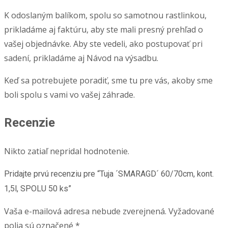
K odoslaným balíkom, spolu so samotnou rastlinkou,
prikladáme aj faktúru, aby ste mali presný prehľad o
vašej objednávke. Aby ste vedeli, ako postupovať pri
sadení, prikladáme aj Návod na výsadbu.
Keď sa potrebujete poradiť, sme tu pre vás, akoby sme
boli spolu s vami vo vašej záhrade.
Recenzie
Nikto zatiaľ nepridal hodnotenie.
Pridajte prvú recenziu pre “Tuja ´SMARAGD´ 60/70cm, kont.
1,5l, SPOLU 50 ks”
Vaša e-mailová adresa nebude zverejnená.
Vyžadované
polia sú označené
*