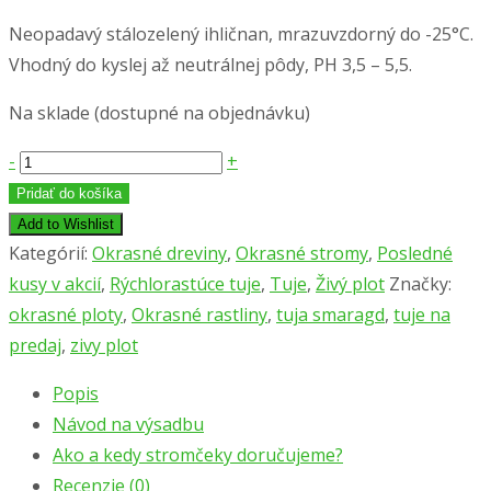
cena
cena
Neopadavý stálozelený ihličnan, mrazuvzdorný do -25°C.
bola:
je:
Vhodný do kyslej až neutrálnej pôdy, PH 3,5 – 5,5.
334,50 €.
314,50 €.
Na sklade (dostupné na objednávku)
množstvo
-
+
Tuja
Pridať do košíka
´SMARAGD
Add to Wishlist
´
Kategórií:
Okrasné dreviny
,
Okrasné stromy
,
Posledné
60/70cm,
kusy v akcií
,
Rýchlorastúce tuje
,
Tuje
,
Živý plot
Značky:
kont.
okrasné ploty
,
Okrasné rastliny
,
tuja smaragd
,
tuje na
1,5l,
predaj
,
zivy plot
SPOLU
Popis
50
Návod na výsadbu
ks
Ako a kedy stromčeky doručujeme?
Recenzie (0)