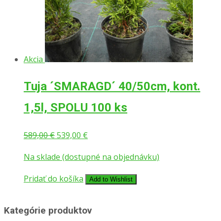
Akcia
Tuja ´SMARAGD´ 40/50cm, kont.
1,5l, SPOLU 100 ks
Pôvodná
Aktuálna
589,00
€
539,00
€
cena
cena
Na sklade (dostupné na objednávku)
bola:
je:
589,00 €.
539,00 €.
Pridať do košíka
Add to Wishlist
Kategórie produktov