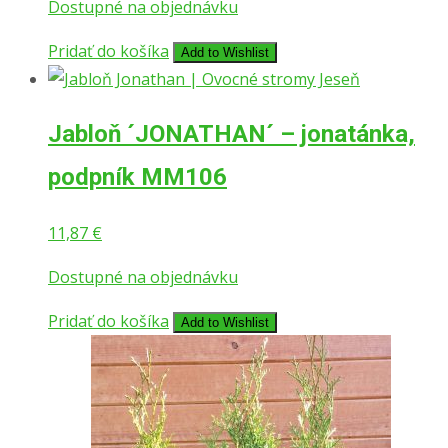
Dostupné na objednávku
bola:
je:
14,87 €.
12,87 €.
Pridať do košíka
Add to Wishlist
Jabloň ´JONATHAN´ – jonatánka,
podpník MM106
11,87
€
Dostupné na objednávku
Pridať do košíka
Add to Wishlist