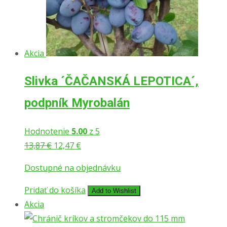
Akcia
Slivka ´ČAČANSKÁ LEPOTICA´,
podpník Myrobalán
Hodnotenie
5.00
z 5
Pôvodná
Aktuálna
13,87
€
12,47
€
cena
cena
Dostupné na objednávku
bola:
je:
13,87 €.
12,47 €.
Pridať do košíka
Add to Wishlist
Akcia