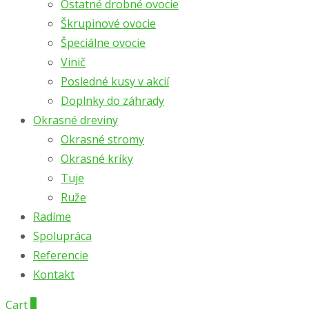
Ostatné drobné ovocie
Škrupinové ovocie
Špeciálne ovocie
Vinič
Posledné kusy v akcií
Doplnky do záhrady
Okrasné dreviny
Okrasné stromy
Okrasné kríky
Tuje
Ruže
Radíme
Spolupráca
Referencie
Kontakt
Cart
0