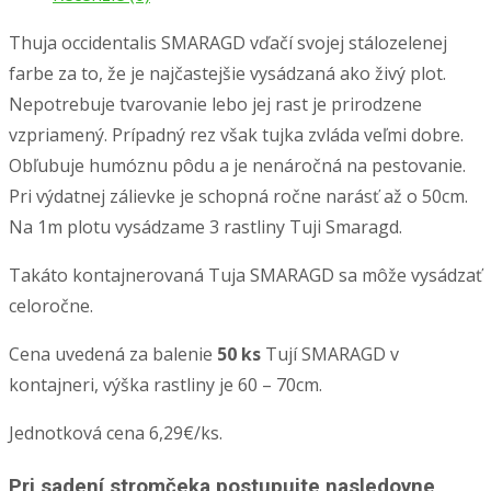
Thuja occidentalis SMARAGD vďačí svojej stálozelenej
farbe za to, že je najčastejšie vysádzaná ako živý plot.
Nepotrebuje tvarovanie lebo jej rast je prirodzene
vzpriamený. Prípadný rez však tujka zvláda veľmi dobre.
Obľubuje humóznu pôdu a je nenáročná na pestovanie.
Pri výdatnej zálievke je schopná ročne narásť až o 50cm.
Na 1m plotu vysádzame 3 rastliny Tuji Smaragd.
Takáto kontajnerovaná Tuja SMARAGD sa môže vysádzať
celoročne.
Cena uvedená za balenie
50 ks
Tují SMARAGD v
kontajneri, výška rastliny je 60 – 70cm.
Jednotková cena 6,29€/ks.
Pri sadení stromčeka postupujte nasledovne