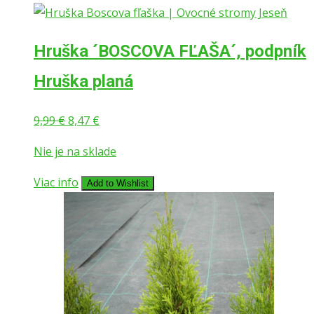
Hruška ´BOSCOVA FĽAŠA´, podpník
Hruška planá
Pôvodná
Aktuálna
9,99
€
8,47
€
cena
cena
Nie je na sklade
bola:
je:
9,99 €.
8,47 €.
Viac info
Add to Wishlist