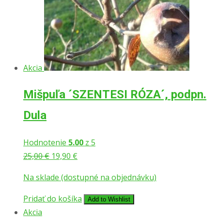
Akcia
Mišpuľa ´SZENTESI RÓZA´, podpn.
Dula
Hodnotenie
5.00
z 5
Pôvodná
Aktuálna
25,00
€
19,90
€
cena
cena
Na sklade (dostupné na objednávku)
bola:
je:
25,00 €.
19,90 €.
Pridať do košíka
Add to Wishlist
Akcia