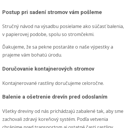
Postup pri sadení stromov vám pošleme
Stručný návod na výsadbu posielame ako súčasť balenia,
v papierovej podobe, spolu so stromčekmi.
Ďakujeme, že sa pekne postaráte o naše výpestky a
prajeme vám bohatú úrodu.
Doručovanie kontajnerových stromov
Kontajnerované rastliny doručujeme celoročne.
Balenie a ošetrenie drevín pred odoslaním
Všetky dreviny od nás prichádzajú zabalené tak, aby sme
zachovali zdravý koreňový systém. Podľa vetvenia
chránime pred transportom aj ostatné časti rastliny.