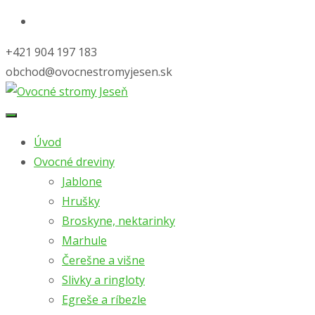
+421 904 197 183
obchod@ovocnestromyjesen.sk
Skip
to
Úvod
content
Ovocné dreviny
Jablone
Hrušky
Broskyne, nektarinky
Marhule
Čerešne a višne
Slivky a ringloty
Egreše a ríbezle