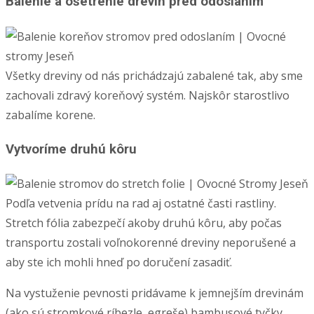
Balenie a ošetrenie drevín pred odoslaním
Všetky dreviny od nás prichádzajú zabalené tak, aby sme
zachovali zdravý koreňový systém. Najskôr starostlivo
zabalíme korene.
Vytvoríme druhú kôru
Podľa vetvenia prídu na rad aj ostatné časti rastliny.
Stretch fólia zabezpečí akoby druhú kôru, aby počas
transportu zostali voľnokorenné dreviny neporušené a
aby ste ich mohli hneď po doručení zasadiť.
Na vystuženie pevnosti pridávame k jemnejším drevinám
(ako sú stromkové ríbezle, egreše) bambusové tyčky.