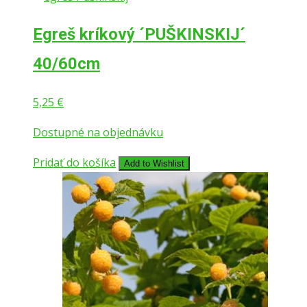
Egreš kríkový ´PUŠKINSKIJ´
40/60cm
5,25
€
Dostupné na objednávku
Pridať do košíka
Add to Wishlist