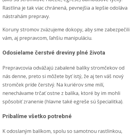
Rastlina je tak viac chránená, pevnejšia a lepšie odoláva
nástrahám prepravy.
Koruny stromov zväzujeme dokopy, aby sme zabezpečili
vám, aj prepravcom, ľahšiu manipuláciu.
Odosielame čerstvé dreviny plné života
Prepravcovia odvážajú zabalené balíky stromčekov od
nás denne, preto si môžete byť istý, že aj ten váš nový
stromček príde čerstvý. Na kuriérov sme milí,
nenechávame trčať ostne z balíka, ktoré by im mohli
spôsobiť zranenie (hlavne také egreše sú špecialitka).
Pribalíme všetko potrebné
K odoslaným balíkom, spolu so samotnou rastlinkou,