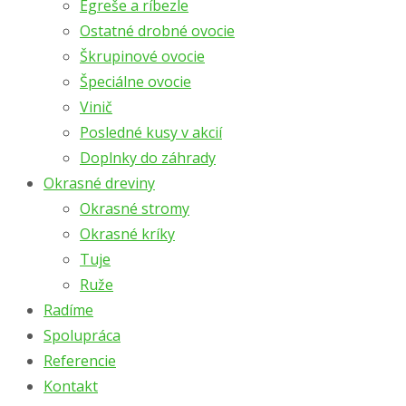
Egreše a ríbezle
Ostatné drobné ovocie
Škrupinové ovocie
Špeciálne ovocie
Vinič
Posledné kusy v akcií
Doplnky do záhrady
Okrasné dreviny
Okrasné stromy
Okrasné kríky
Tuje
Ruže
Radíme
Spolupráca
Referencie
Kontakt