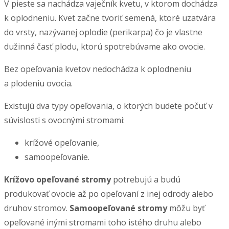
V pieste sa nachádza vaječník kvetu, v ktorom dochádza
k oplodneniu. Kvet začne tvoriť semená, ktoré uzatvára
do vrsty, nazývanej oplodie (perikarpa) čo je vlastne
dužinná časť plodu, ktorú spotrebúvame ako ovocie.
Bez opeľovania kvetov nedochádza k oplodneniu
a plodeniu ovocia.
Existujú dva typy opeľovania, o ktorých budete počuť v
súvislosti s ovocnými stromami:
krížové opeľovanie,
samoopeľovanie.
Krížovo opeľované stromy
potrebujú a budú
produkovať ovocie až po opeľovaní z inej odrody alebo
druhov stromov.
Samoopeľované stromy
môžu byť
opeľované inými stromami toho istého druhu alebo