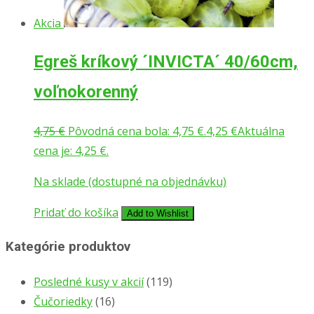
Akcia
Egreš kríkový ´INVICTA´ 40/60cm,
voľnokorenný
4,75
€
Pôvodná cena bola: 4,75 €.
4,25
€
Aktuálna
cena je: 4,25 €.
Na sklade (dostupné na objednávku)
Pridať do košíka
Add to Wishlist
Kategórie produktov
Posledné kusy v akcií
(119)
Čučoriedky
(16)