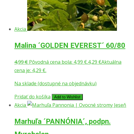
Akcia
Malina ´GOLDEN EVEREST´ 60/80
4,99
€
Pôvodná cena bola: 4,99 €.
4,29
€
Aktuálna
cena je: 4,29 €.
Na sklade (dostupné na objednávku)
Pridať do košíka
Add to Wishlist
Akcia
Marhuľa ´PANNÓNIA´, podpn.