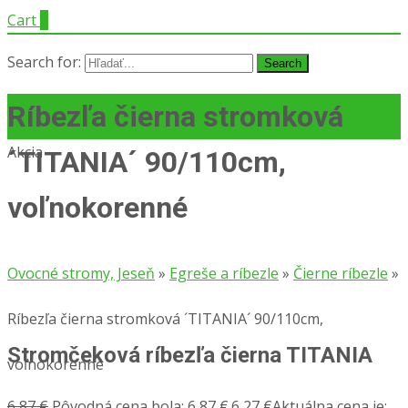
Cart
0
Search for:
Ríbezľa čierna stromková
Akcia
´TITANIA´ 90/110cm,
voľnokorenné
Ovocné stromy, Jeseň
»
Egreše a ríbezle
»
Čierne ríbezle
»
Ríbezľa čierna stromková ´TITANIA´ 90/110cm,
Stromčeková ríbezľa čierna TITANIA
voľnokorenné
6,87
€
Pôvodná cena bola: 6,87 €.
6,27
€
Aktuálna cena je: