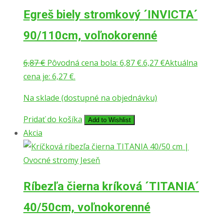
Egreš biely stromkový ´INVICTA´
90/110cm, voľnokorenné
6,87
€
Pôvodná cena bola: 6,87 €.
6,27
€
Aktuálna
cena je: 6,27 €.
Na sklade (dostupné na objednávku)
Pridať do košíka
Add to Wishlist
Akcia
Ríbezľa čierna kríková ´TITANIA´
40/50cm, voľnokorenné