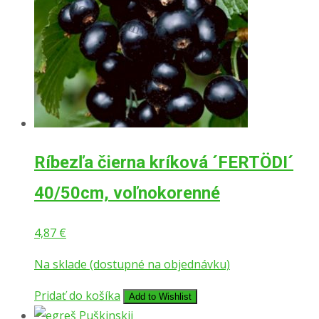
Ríbezľa čierna kríková ´FERTÖDI´
40/50cm, voľnokorenné
4,87
€
Na sklade (dostupné na objednávku)
Pridať do košíka
Add to Wishlist