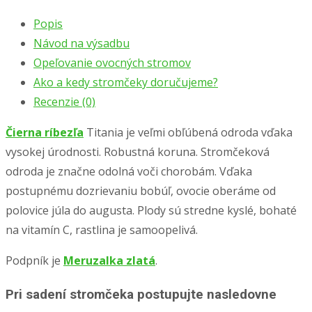
Popis
Návod na výsadbu
Opeľovanie ovocných stromov
Ako a kedy stromčeky doručujeme?
Recenzie (0)
Čierna ríbezľa
Titania je veľmi obľúbená odroda vďaka
vysokej úrodnosti. Robustná koruna. Stromčeková
odroda je značne odolná voči chorobám. Vďaka
postupnému dozrievaniu bobúľ, ovocie oberáme od
polovice júla do augusta. Plody sú stredne kyslé, bohaté
na vitamín C, rastlina je samoopelivá.
Podpník je
Meruzalka zlatá
.
Pri sadení stromčeka postupujte nasledovne