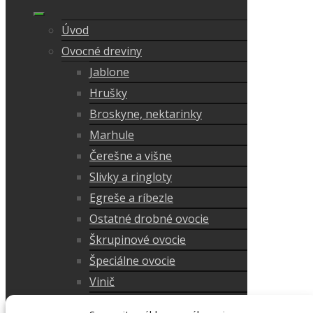
Úvod
Ovocné dreviny
Jablone
Hrušky
Broskyne, nektarinky
Marhule
Čerešne a višne
Slivky a ringloty
Egreše a ríbezle
Ostatné drobné ovocie
Škrupinové ovocie
Špeciálne ovocie
Vinič
Posledné kusy v akcií