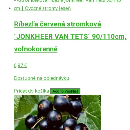
Ríbezľa červená stromková
´JONKHEER VAN TETS´ 90/110cm,
voľnokorenné
6,87
€
Dostupné na objednávku
Pridať do košíka
Add to Wishlist