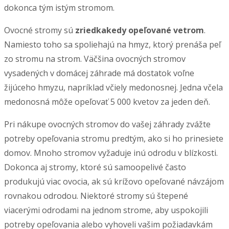
dokonca tým istým stromom.
Ovocné stromy sú
zriedkakedy opeľované vetrom
.
Namiesto toho sa spoliehajú na hmyz, ktorý prenáša peľ
zo stromu na strom. Väčšina ovocných stromov
vysadených v domácej záhrade má dostatok voľne
žijúceho hmyzu, napríklad včiely medonosnej. Jedna včela
medonosná môže opeľovať 5 000 kvetov za jeden deň.
Pri nákupe ovocných stromov do vašej záhrady zvážte
potreby opeľovania stromu predtým, ako si ho prinesiete
domov. Mnoho stromov vyžaduje inú odrodu v blízkosti.
Dokonca aj stromy, ktoré sú samoopelivé často
produkujú viac ovocia, ak sú krížovo opeľované návzájom
rovnakou odrodou. Niektoré stromy sú štepené
viacerými odrodami na jednom strome, aby uspokojili
potreby opeľovania alebo vyhoveli vašim požiadavkám