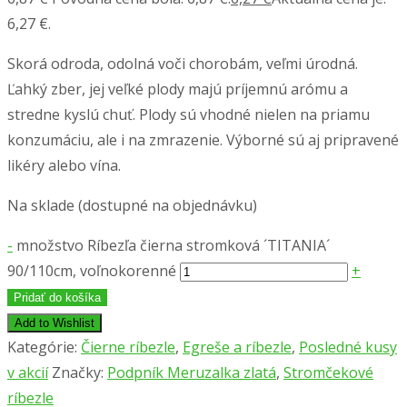
6,27 €.
Skorá odroda, odolná voči chorobám, veľmi úrodná.
Ľahký zber, jej veľké plody majú príjemnú arómu a
stredne kyslú chuť. Plody sú vhodné nielen na priamu
konzumáciu, ale i na zmrazenie. Výborné sú aj pripravené
likéry alebo vína.
Na sklade (dostupné na objednávku)
-
množstvo Ríbezľa čierna stromková ´TITANIA´
90/110cm, voľnokorenné
+
Pridať do košíka
Add to Wishlist
Kategórie:
Čierne ríbezle
,
Egreše a ríbezle
,
Posledné kusy
v akcií
Značky:
Podpník Meruzalka zlatá
,
Stromčekové
ríbezle