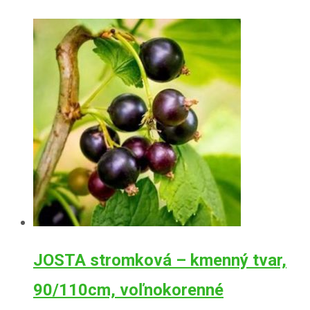
JOSTA stromková – kmenný tvar,
90/110cm, voľnokorenné