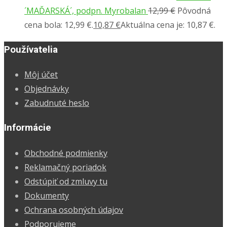
´MAĎARSKÁ´, podpn. Myrobalan
12,99
€
Pôvodná
cena bola: 12,99 €.
10,87
€
Aktuálna cena je: 10,87 €.
Používatelia
Môj účet
Objednávky
Zabudnuté heslo
Informácie
Obchodné podmienky
Reklamačný poriadok
Odstúpiť od zmluvy tu
Dokumenty
Ochrana osobných údajov
Podporujeme