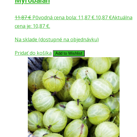
Myrobalan
11,87
€
Pôvodná cena bola: 11,87 €.
10,87
€
Aktuálna
cena je: 10,87 €.
Na sklade (dostupné na objednávku)
Pridať do košíka
Add to Wishlist