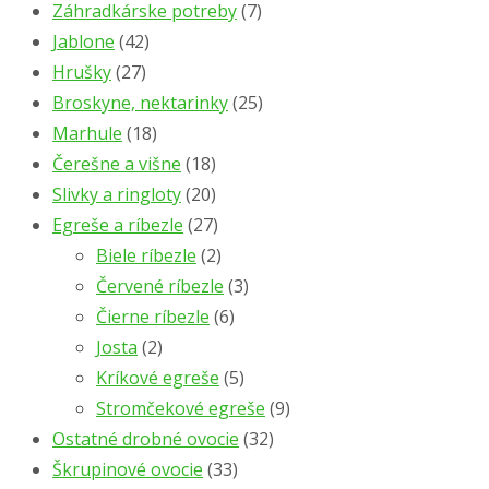
Záhradkárske potreby
(7)
Jablone
(42)
Hrušky
(27)
Broskyne, nektarinky
(25)
Marhule
(18)
Čerešne a višne
(18)
Slivky a ringloty
(20)
Egreše a ríbezle
(27)
Biele ríbezle
(2)
Červené ríbezle
(3)
Čierne ríbezle
(6)
Josta
(2)
Kríkové egreše
(5)
Stromčekové egreše
(9)
Ostatné drobné ovocie
(32)
Škrupinové ovocie
(33)