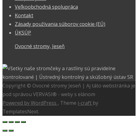
Veľkoobchodná spolupráca
Kontakt
Zásady používania súborov cookie (EÚ)
ÚKSÚP
Ovocné stromy, Jeseň
Copyright © Ovocné stromy Jeseň | Aj táto webstránka je
pod správou VERVASI® - weby s elánom
Powered by WordPress
, Theme
i-craft
by
TemplatesNext.