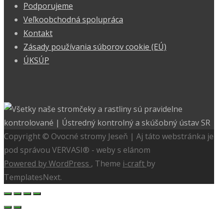
Podporujeme
Veľkoobchodná spolupráca
Kontakt
Zásady používania súborov cookie (EÚ)
ÚKSÚP
Copyright © Ovocné stromy Jeseň | Aj táto webstránka je
pod správou VERVASI® - weby s elánom
Powered by WordPress
, Theme
i-craft
by
TemplatesNext.