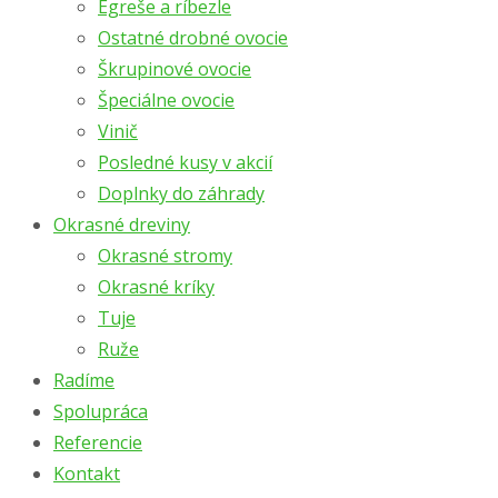
Egreše a ríbezle
Ostatné drobné ovocie
Škrupinové ovocie
Špeciálne ovocie
Vinič
Posledné kusy v akcií
Doplnky do záhrady
Okrasné dreviny
Okrasné stromy
Okrasné kríky
Tuje
Ruže
Radíme
Spolupráca
Referencie
Kontakt