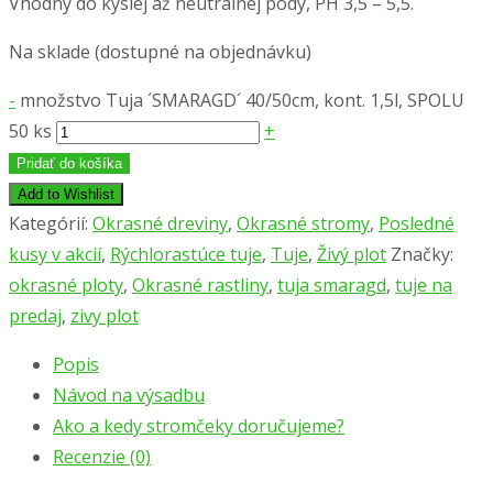
Vhodný do kyslej až neutrálnej pôdy, PH 3,5 – 5,5.
Na sklade (dostupné na objednávku)
-
množstvo Tuja ´SMARAGD´ 40/50cm, kont. 1,5l, SPOLU
50 ks
+
Pridať do košíka
Add to Wishlist
Kategórií:
Okrasné dreviny
,
Okrasné stromy
,
Posledné
kusy v akcií
,
Rýchlorastúce tuje
,
Tuje
,
Živý plot
Značky:
okrasné ploty
,
Okrasné rastliny
,
tuja smaragd
,
tuje na
predaj
,
zivy plot
Popis
Návod na výsadbu
Ako a kedy stromčeky doručujeme?
Recenzie (0)