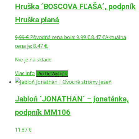
Hruška ´BOSCOVA FĽAŠA´, podpník
Hruška planá
9,99
€
Pôvodná cena bola: 9,99 €.
8,47
€
Aktuálna
cena je: 8,47 €.
Nie je na sklade
Viac info
Add to Wishlist
Jabloň ´JONATHAN´ – jonatánka,
podpník MM106
11,87
€