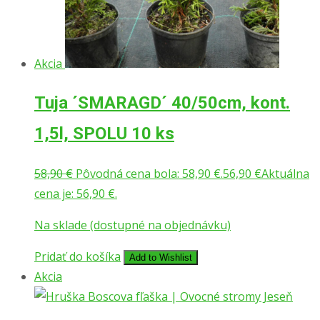
Akcia
Tuja ´SMARAGD´ 40/50cm, kont.
1,5l, SPOLU 10 ks
58,90
€
Pôvodná cena bola: 58,90 €.
56,90
€
Aktuálna
cena je: 56,90 €.
Na sklade (dostupné na objednávku)
Pridať do košíka
Add to Wishlist
Akcia