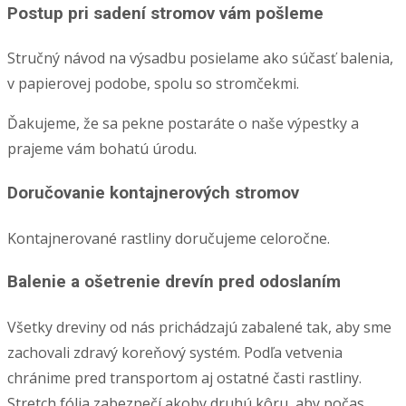
Postup pri sadení stromov vám pošleme
Stručný návod na výsadbu posielame ako súčasť balenia,
v papierovej podobe, spolu so stromčekmi.
Ďakujeme, že sa pekne postaráte o naše výpestky a
prajeme vám bohatú úrodu.
Doručovanie kontajnerových stromov
Kontajnerované rastliny doručujeme celoročne.
Balenie a ošetrenie drevín pred odoslaním
Všetky dreviny od nás prichádzajú zabalené tak, aby sme
zachovali zdravý koreňový systém. Podľa vetvenia
chránime pred transportom aj ostatné časti rastliny.
Stretch fólia zabezpečí akoby druhú kôru, aby počas