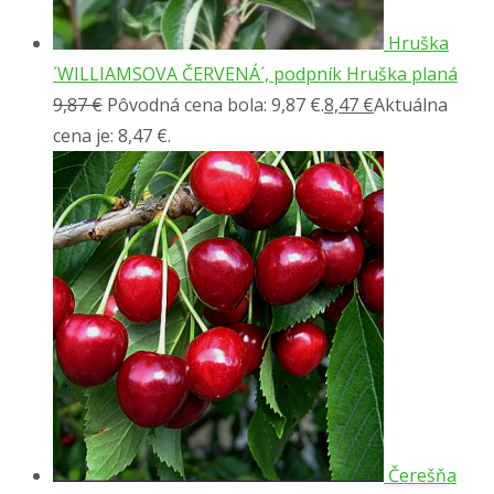
Hruška
´WILLIAMSOVA ČERVENÁ´, podpník Hruška planá
9,87
€
Pôvodná cena bola: 9,87 €.
8,47
€
Aktuálna
cena je: 8,47 €.
Čerešňa