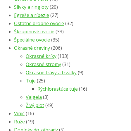
Slivky a ringloty
(20)
Egreše a ríbezle
(27)
Ostatné drobné ovocie
(32)
Škrupinové ovocie
(33)
Špeciálne ovocie
(35)
Okrasné dreviny
(206)
Okrasné kríky
(133)
Okrasné stromy
(31)
Okrasné trávy a trvalky
(9)
Tuje
(25)
Rýchlorastúce tuje
(16)
Vajgela
(3)
Živý plot
(49)
Vinič
(16)
Ruže
(19)
Doplnky do záhrady
(5)