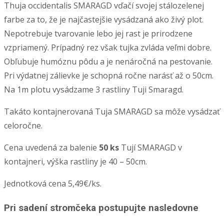
Thuja occidentalis SMARAGD vďačí svojej stálozelenej
farbe za to, že je najčastejšie vysádzaná ako živý plot.
Nepotrebuje tvarovanie lebo jej rast je prirodzene
vzpriamený. Prípadný rez však tujka zvláda veľmi dobre.
Obľubuje humóznu pôdu a je nenáročná na pestovanie.
Pri výdatnej zálievke je schopná ročne narásť až o 50cm.
Na 1m plotu vysádzame 3 rastliny Tuji Smaragd.
Takáto kontajnerovaná Tuja SMARAGD sa môže vysádzať
celoročne.
Cena uvedená za balenie
50
ks
Tují SMARAGD v
kontajneri, výška rastliny je 40 – 50cm.
Jednotková cena 5,49€/ks.
Pri sadení stromčeka postupujte nasledovne