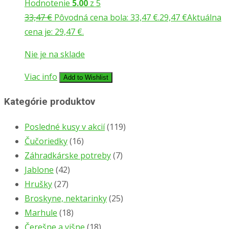
Hodnotenie
5.00
z 5
33,47
€
Pôvodná cena bola: 33,47 €.
29,47
€
Aktuálna
cena je: 29,47 €.
Nie je na sklade
Viac info
Add to Wishlist
Kategórie produktov
Posledné kusy v akcií
(119)
Čučoriedky
(16)
Záhradkárske potreby
(7)
Jablone
(42)
Hrušky
(27)
Broskyne, nektarinky
(25)
Marhule
(18)
Čerešne a višne
(18)