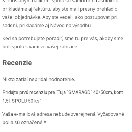
K odoslaným balíkom, spolu so samotnou rastlinkou,
prikladáme aj faktúru, aby ste mali presný prehľad o
vašej objednávke. Aby ste vedeli, ako postupovať pri
sadení, prikladáme aj Návod na výsadbu.
Keď sa potrebujete poradiť, sme tu pre vás, akoby sme
boli spolu s vami vo vašej záhrade.
Recenzie
Nikto zatiaľ nepridal hodnotenie.
Pridajte prvú recenziu pre “Tuja ´SMARAGD´ 40/50cm, kont.
1,5l, SPOLU 50 ks”
Vaša e-mailová adresa nebude zverejnená.
Vyžadované
polia sú označené
*