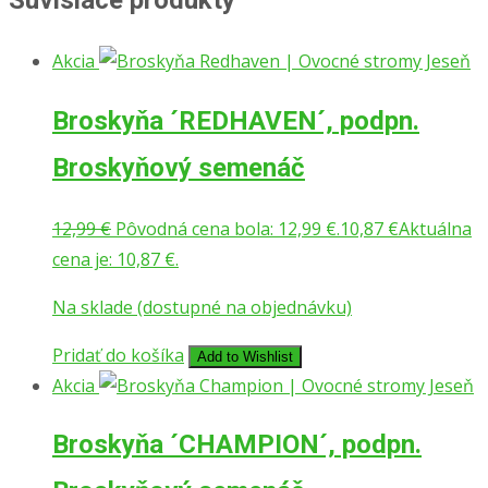
Akcia
Broskyňa ´REDHAVEN´, podpn.
Broskyňový semenáč
12,99
€
Pôvodná cena bola: 12,99 €.
10,87
€
Aktuálna
cena je: 10,87 €.
Na sklade (dostupné na objednávku)
Pridať do košíka
Add to Wishlist
Akcia
Broskyňa ´CHAMPION´, podpn.