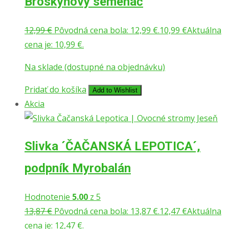
Broskyňový semenáč
12,99
€
Pôvodná cena bola: 12,99 €.
10,99
€
Aktuálna
cena je: 10,99 €.
Na sklade (dostupné na objednávku)
Pridať do košíka
Add to Wishlist
Akcia
Slivka ´ČAČANSKÁ LEPOTICA´,
podpník Myrobalán
Hodnotenie
5.00
z 5
13,87
€
Pôvodná cena bola: 13,87 €.
12,47
€
Aktuálna
cena je: 12,47 €.