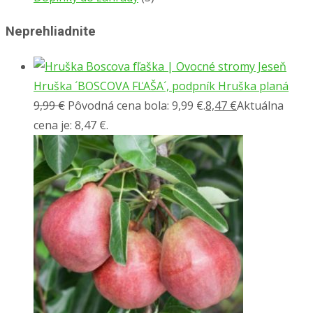
Neprehliadnite
Hruška ´BOSCOVA FĽAŠA´, podpník Hruška planá
9,99
€
Pôvodná cena bola: 9,99 €.
8,47
€
Aktuálna
cena je: 8,47 €.