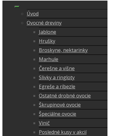
Úvod
Ovocné dreviny
Jablone
Hrušky
Broskyne, nektarinky
Marhule
Čerešne a višne
Slivky a ringloty
Egreše a ríbezle
Ostatné drobné ovocie
Škrupinové ovocie
Špeciálne ovocie
Vinič
Posledné kusy v akcií