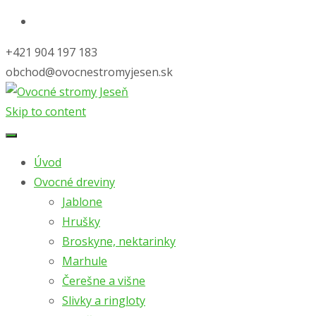
+421 904 197 183
obchod@ovocnestromyjesen.sk
Skip to content
Úvod
Ovocné dreviny
Jablone
Hrušky
Broskyne, nektarinky
Marhule
Čerešne a višne
Slivky a ringloty