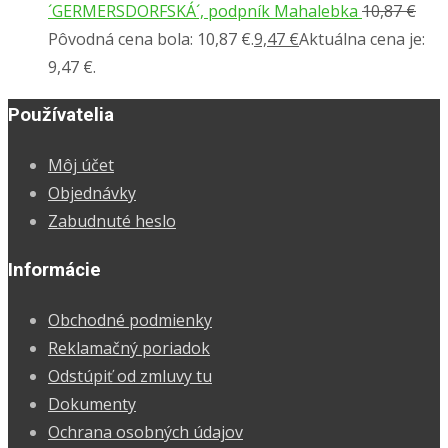
´GERMERSDORFSKÁ´, podpník Mahalebka
10,87
€
Pôvodná cena bola: 10,87 €.
9,47
€
Aktuálna cena je:
9,47 €.
Používatelia
Môj účet
Objednávky
Zabudnuté heslo
Informácie
Obchodné podmienky
Reklamačný poriadok
Odstúpiť od zmluvy tu
Dokumenty
Ochrana osobných údajov