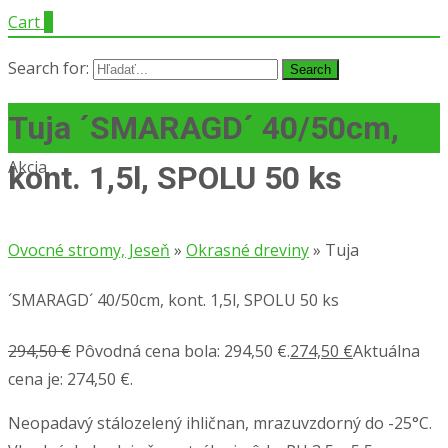
Cart
0
Search for:
Tuja ´SMARAGD´ 40/50cm,
Akcia
kont. 1,5l, SPOLU 50 ks
Ovocné stromy, Jeseň
»
Okrasné dreviny
»
Tuja
´SMARAGD´ 40/50cm, kont. 1,5l, SPOLU 50 ks
294,50
€
Pôvodná cena bola: 294,50 €.
274,50
€
Aktuálna
cena je: 274,50 €.
Neopadavý stálozelený ihličnan, mrazuvzdorný do -25°C.