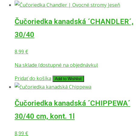
Čučoriedka kanadská ´CHANDLER´,
30/40
8,99
€
Na sklade (dostupné na objednávku)
Pridať do košíka
Add to Wishlist
Čučoriedka kanadská ´CHIPPEWA´
30/40 cm, kont. 1l
8,99
€