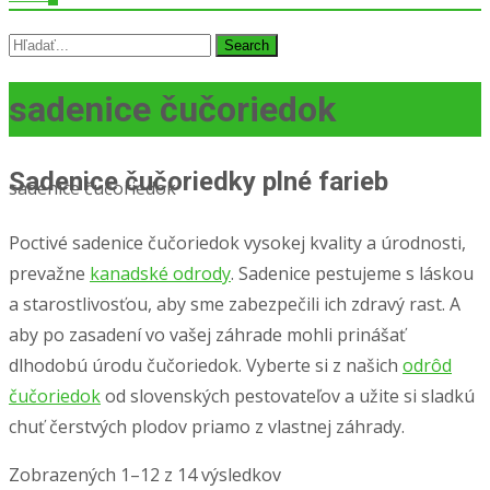
Search
for:
sadenice čučoriedok
Sadenice čučoriedky plné farieb
sadenice čučoriedok
Poctivé sadenice čučoriedok vysokej kvality a úrodnosti,
prevažne
kanadské odrody
. Sadenice pestujeme s láskou
a starostlivosťou, aby sme zabezpečili ich zdravý rast. A
aby po zasadení vo vašej záhrade mohli prinášať
dlhodobú úrodu čučoriedok. Vyberte si z našich
odrôd
čučoriedok
od slovenských pestovateľov a užite si sladkú
chuť čerstvých plodov priamo z vlastnej záhrady.
Zobrazených 1–12 z 14 výsledkov