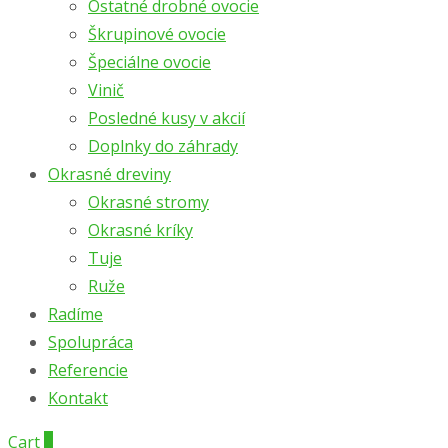
Ostatné drobné ovocie
Škrupinové ovocie
Špeciálne ovocie
Vinič
Posledné kusy v akcií
Doplnky do záhrady
Okrasné dreviny
Okrasné stromy
Okrasné kríky
Tuje
Ruže
Radíme
Spolupráca
Referencie
Kontakt
Cart
0