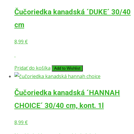
Čučoriedka kanadská ´DUKE´ 30/40
cm
8,99
€
Pridať do košíka
Add to Wishlist
Čučoriedka kanadská ´HANNAH
CHOICE´ 30/40 cm, kont. 1l
8,99
€