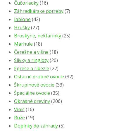
Čučoriedky
(16)
Záhradkárske potreby
(7)
Jablone
(42)
Hrušky
(27)
Broskyne, nektarinky
(25)
Marhule
(18)
Čerešne a višne
(18)
Slivky a ringloty
(20)
Egreše a ríbezle
(27)
Ostatné drobné ovocie
(32)
Škrupinové ovocie
(33)
Špeciálne ovocie
(35)
Okrasné dreviny
(206)
Vinič
(16)
Ruže
(19)
Doplnky do záhrady
(5)