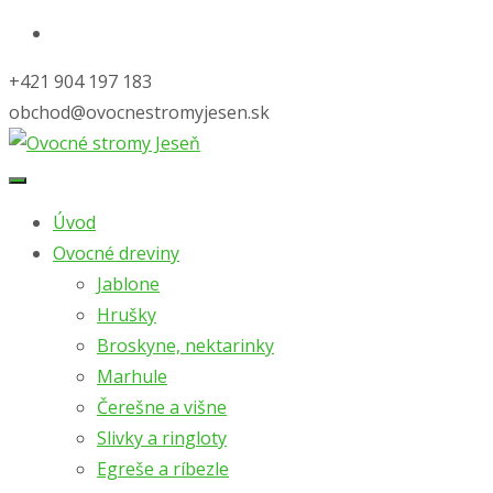
+421 904 197 183
obchod@ovocnestromyjesen.sk
Skip
to
Úvod
content
Ovocné dreviny
Jablone
Hrušky
Broskyne, nektarinky
Marhule
Čerešne a višne
Slivky a ringloty
Egreše a ríbezle