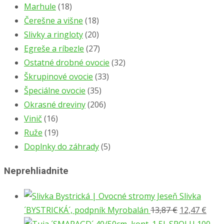
Marhule
(18)
Čerešne a višne
(18)
Slivky a ringloty
(20)
Egreše a ríbezle
(27)
Ostatné drobné ovocie
(32)
Škrupinové ovocie
(33)
Špeciálne ovocie
(35)
Okrasné dreviny
(206)
Vinič
(16)
Ruže
(19)
Doplnky do záhrady
(5)
Neprehliadnite
Slivka
Pôvodná
Aktu
´BYSTRICKÁ´, podpník Myrobalán
13,87
€
12,47
€
cena
cena