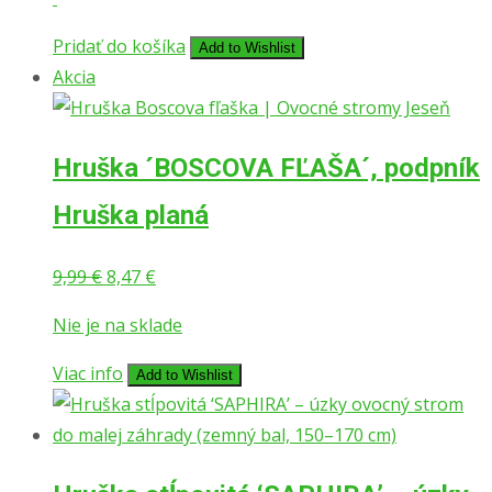
bola:
je:
14,87 €.
13,47 €.
Pridať do košíka
Add to Wishlist
Akcia
Hruška ´BOSCOVA FĽAŠA´, podpník
Hruška planá
Pôvodná
Aktuálna
9,99
€
8,47
€
cena
cena
Nie je na sklade
bola:
je:
9,99 €.
8,47 €.
Viac info
Add to Wishlist