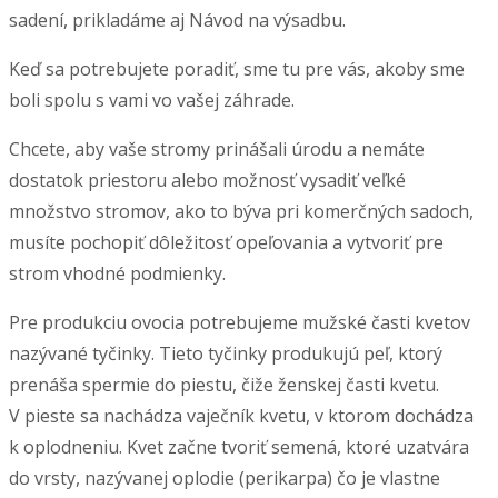
sadení, prikladáme aj Návod na výsadbu.
Keď sa potrebujete poradiť, sme tu pre vás, akoby sme
boli spolu s vami vo vašej záhrade.
Chcete, aby vaše stromy prinášali úrodu a nemáte
dostatok priestoru alebo možnosť vysadiť veľké
množstvo stromov, ako to býva pri komerčných sadoch,
musíte pochopiť dôležitosť opeľovania a vytvoriť pre
strom vhodné podmienky.
Pre produkciu ovocia potrebujeme mužské časti kvetov
nazývané tyčinky. Tieto tyčinky produkujú peľ, ktorý
prenáša spermie do piestu, čiže ženskej časti kvetu.
V pieste sa nachádza vaječník kvetu, v ktorom dochádza
k oplodneniu. Kvet začne tvoriť semená, ktoré uzatvára
do vrsty, nazývanej oplodie (perikarpa) čo je vlastne