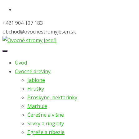
+421 904 197 183
obchod@ovocnestromyjesen.sk
Skip
to
Úvod
content
Ovocné dreviny
Jablone
Hrušky
Broskyne, nektarinky
Marhule
Čerešne a višne
Slivky a ringloty
Egreše a ríbezle