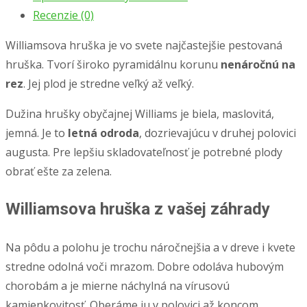
Recenzie (0)
Williamsova hruška je vo svete najčastejšie pestovaná
hruška. Tvorí široko pyramidálnu korunu
nenáročnú na
rez
. Jej plod je stredne veľký až veľký.
Dužina hrušky obyčajnej Williams je biela, maslovitá,
jemná. Je to
letná odroda
, dozrievajúcu v druhej polovici
augusta. Pre lepšiu skladovateľnosť je potrebné plody
obrať ešte za zelena.
Williamsova hruška z vašej záhrady
Na pôdu a polohu je trochu náročnejšia a v dreve i kvete
stredne odolná voči mrazom. Dobre odoláva hubovým
chorobám a je mierne náchylná na vírusovú
kamienkovitosť. Oberáme ju v polovici až koncom