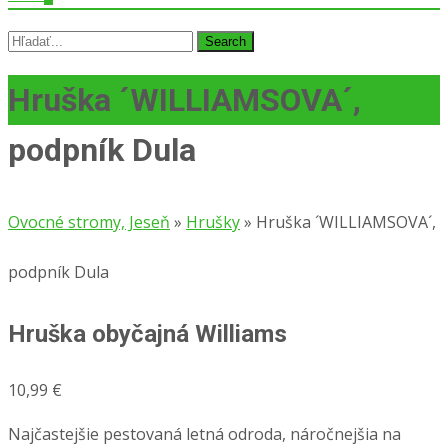
Search
for:
Hruška ´WILLIAMSOVA´,
podpník Dula
Ovocné stromy, Jeseň
»
Hrušky
»
Hruška ´WILLIAMSOVA´,
podpník Dula
Hruška obyčajná Williams
10,99
€
Najčastejšie pestovaná letná odroda, náročnejšia na