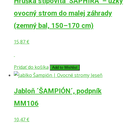
Hruška stĺpovitá ‘SAPHIRA’ – úzky
ovocný strom do malej záhrady
(zemný bal, 150–170 cm)
15,87
€
Pridať do košíka
Add to Wishlist
Jabloň ´ŠAMPIÓN´, podpník
MM106
10,47
€