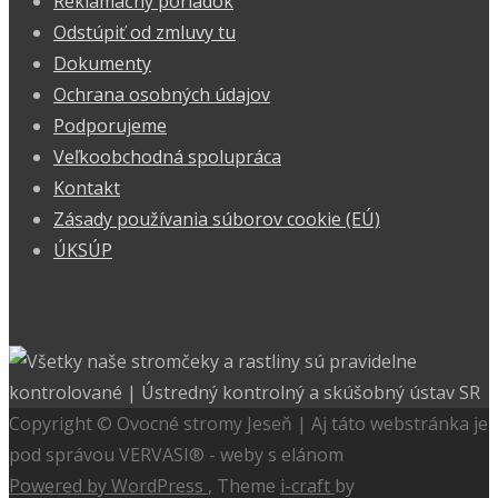
Reklamačný poriadok
Odstúpiť od zmluvy tu
Dokumenty
Ochrana osobných údajov
Podporujeme
Veľkoobchodná spolupráca
Kontakt
Zásady používania súborov cookie (EÚ)
ÚKSÚP
Copyright © Ovocné stromy Jeseň | Aj táto webstránka je
pod správou VERVASI® - weby s elánom
Powered by WordPress
, Theme
i-craft
by