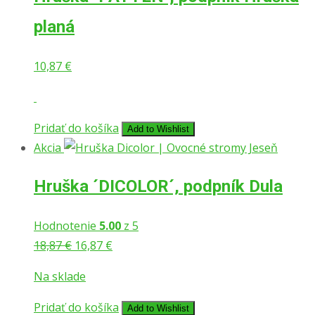
planá
10,87
€
Pridať do košíka
Add to Wishlist
Akcia
Hruška ´DICOLOR´, podpník Dula
Hodnotenie
5.00
z 5
Pôvodná
Aktuálna
18,87
€
16,87
€
cena
cena
Na sklade
bola:
je:
18,87 €.
16,87 €.
Pridať do košíka
Add to Wishlist