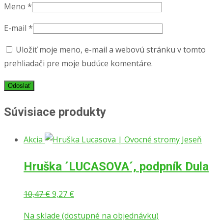
Meno
*
E-mail
*
Uložiť moje meno, e-mail a webovú stránku v tomto
prehliadači pre moje budúce komentáre.
Súvisiace produkty
Akcia
Hruška ´LUCASOVA´, podpník Dula
Pôvodná
Aktuálna
10,47
€
9,27
€
cena
cena
Na sklade (dostupné na objednávku)