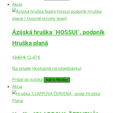
Akcia
Ázijská hruška ´HOSSUI´, podpník
Hruška planá
Pôvodná
Aktuálna
13,87
€
12,47
€
cena
cena
Na sklade (dostupné na objednávku)
bola:
je:
13,87 €.
12,47 €.
Pridať do košíka
Add to Wishlist
Akcia