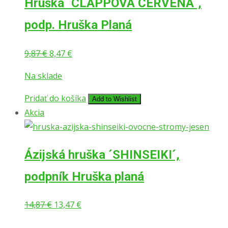
Hruška ´CLAPPOVA ČERVENÁ´,
podp. Hruška Planá
Pôvodná
Aktuálna
9,87
€
8,47
€
cena
cena
Na sklade
bola:
je:
9,87 €.
8,47 €.
Pridať do košíka
Add to Wishlist
Akcia
Ázijská hruška ´SHINSEIKI´,
podpník Hruška planá
Pôvodná
Aktuálna
14,87
€
13,47
€
cena
cena