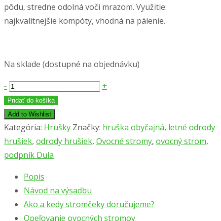
pôdu, stredne odolná voči mrazom. Využitie:
najkvalitnejšie kompóty, vhodná na pálenie.
Na sklade (dostupné na objednávku)
množstvo
-
+
Hruška
Pridať do košíka
´WILLIAMSOVA
Add to Wishlist
´,
Kategória:
Hrušky
Značky:
hruška obyčajná
,
letné odrody
podpník
hrušiek
,
odrody hrušiek
,
Ovocné stromy
,
ovocný strom
,
Dula
podpník Dula
Popis
Návod na výsadbu
Ako a kedy stromčeky doručujeme?
Opeľovanie ovocných stromov