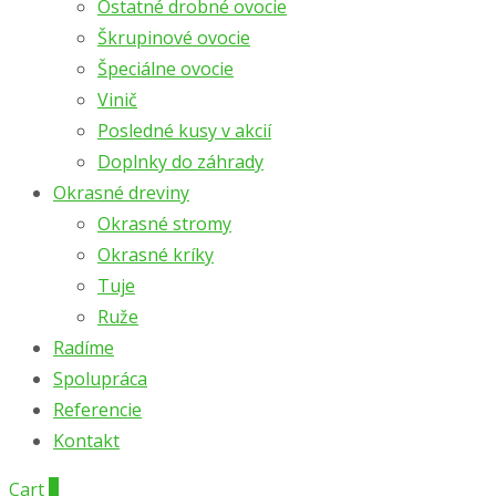
Ostatné drobné ovocie
Škrupinové ovocie
Špeciálne ovocie
Vinič
Posledné kusy v akcií
Doplnky do záhrady
Okrasné dreviny
Okrasné stromy
Okrasné kríky
Tuje
Ruže
Radíme
Spolupráca
Referencie
Kontakt
Cart
0