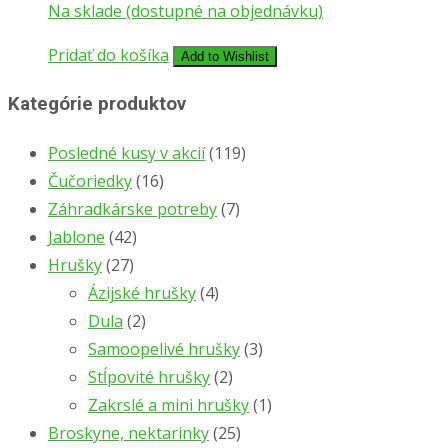
Na sklade (dostupné na objednávku)
Pridať do košíka
Add to Wishlist
Kategórie produktov
Posledné kusy v akcií
(119)
Čučoriedky
(16)
Záhradkárske potreby
(7)
Jablone
(42)
Hrušky
(27)
Ázijské hrušky
(4)
Dula
(2)
Samoopelivé hrušky
(3)
Stĺpovité hrušky
(2)
Zakrslé a mini hrušky
(1)
Broskyne, nektarinky
(25)