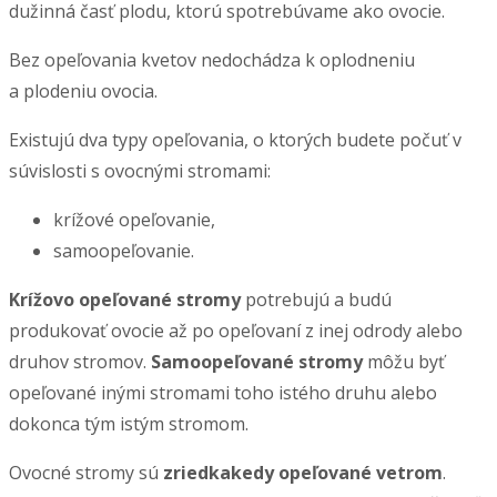
dužinná časť plodu, ktorú spotrebúvame ako ovocie.
Bez opeľovania kvetov nedochádza k oplodneniu
a plodeniu ovocia.
Existujú dva typy opeľovania, o ktorých budete počuť v
súvislosti s ovocnými stromami:
krížové opeľovanie,
samoopeľovanie.
Krížovo opeľované stromy
potrebujú a budú
produkovať ovocie až po opeľovaní z inej odrody alebo
druhov stromov.
Samoopeľované stromy
môžu byť
opeľované inými stromami toho istého druhu alebo
dokonca tým istým stromom.
Ovocné stromy sú
zriedkakedy opeľované vetrom
.