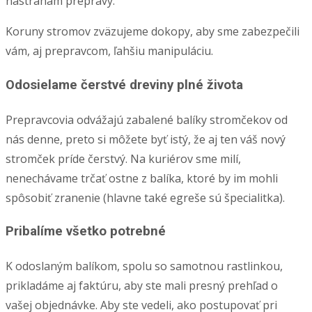
nástrahám prepravy.
Koruny stromov zväzujeme dokopy, aby sme zabezpečili
vám, aj prepravcom, ľahšiu manipuláciu.
Odosielame čerstvé dreviny plné života
Prepravcovia odvážajú zabalené balíky stromčekov od
nás denne, preto si môžete byť istý, že aj ten váš nový
stromček príde čerstvý. Na kuriérov sme milí,
nenechávame trčať ostne z balíka, ktoré by im mohli
spôsobiť zranenie (hlavne také egreše sú špecialitka).
Pribalíme všetko potrebné
K odoslaným balíkom, spolu so samotnou rastlinkou,
prikladáme aj faktúru, aby ste mali presný prehľad o
vašej objednávke. Aby ste vedeli, ako postupovať pri