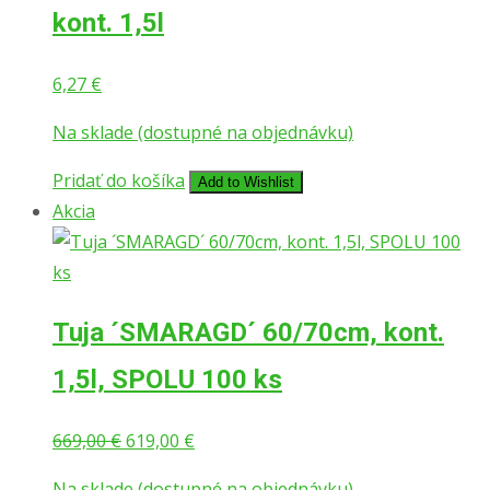
kont. 1,5l
6,27
€
Na sklade (dostupné na objednávku)
Pridať do košíka
Add to Wishlist
Akcia
Tuja ´SMARAGD´ 60/70cm, kont.
1,5l, SPOLU 100 ks
Pôvodná
Aktuálna
669,00
€
619,00
€
cena
cena
Na sklade (dostupné na objednávku)