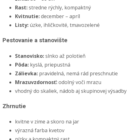
Rast:
stredne rýchly, kompaktný
Kvitnutie:
december – apríl
Listy:
úzke, ihličkovité, tmavozelené
Pestovanie a stanovište
Stanovisko:
slnko až polotieň
Pôda:
kyslá, priepustná
Zálievka:
pravidelná, nemá rád preschnutie
Mrazuvzdornosť:
odolný voči mrazu
vhodný do skaliek, nádob aj skupinovej výsadby
Zhrnutie
kvitne v zime a skoro na jar
výrazná farba kvetov
nízky a kompaktný rast