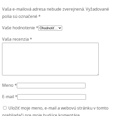
Vaša e-mailová adresa nebude zverejnená.
Vyžadované
polia sú označené
*
Vaše hodnotenie
*
Vaša recenzia
*
Meno
*
E-mail
*
Uložiť moje meno, e-mail a webovú stránku v tomto
prehliadači pre moje budúce komentáre.