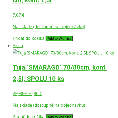
cm, kont. 1,5l
7,87
€
Na sklade (dostupné na objednávku)
Pridať do košíka
Add to Wishlist
Akcia
Tuja ´SMARAGD´ 70/80cm, kont.
2,5l, SPOLU 10 ks
Pôvodná
Aktuálna
72,90
€
70,90
€
cena
cena
Na sklade (dostupné na objednávku)
bola:
je:
72,90 €.
70,90 €.
Pridať do košíka
Add to Wishlist