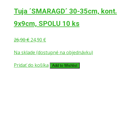
Tuja ´SMARAGD´ 30-35cm, kont.
9x9cm, SPOLU 10 ks
Pôvodná
Aktuálna
26,90
€
24,90
€
cena
cena
Na sklade (dostupné na objednávku)
bola:
je:
26,90 €.
24,90 €.
Pridať do košíka
Add to Wishlist