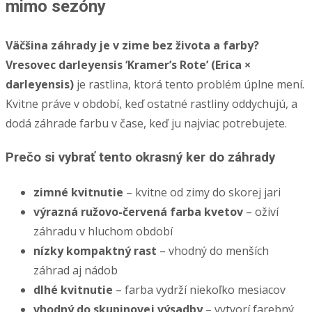
mimo sezóny
(kontajner
2
Väčšina záhrady je v zime bez života a farby?
l)
Vresovec darleyensis ‘Kramer’s Rote’ (Erica ×
darleyensis)
je rastlina, ktorá tento problém úplne mení.
Kvitne práve v období, keď ostatné rastliny oddychujú, a
dodá záhrade farbu v čase, keď ju najviac potrebujete.
Prečo si vybrať tento okrasný ker do záhrady
zimné kvitnutie
– kvitne od zimy do skorej jari
výrazná ružovo-červená farba kvetov
– oživí
záhradu v hluchom období
nízky kompaktný rast
– vhodný do menších
záhrad aj nádob
dlhé kvitnutie
– farba vydrží niekoľko mesiacov
vhodný do skupinovej výsadby
– vytvorí farebný