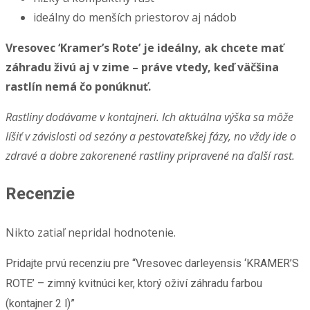
ideálny do menších priestorov aj nádob
Vresovec ‘Kramer’s Rote’ je ideálny, ak chcete mať
záhradu živú aj v zime – práve vtedy, keď väčšina
rastlín nemá čo ponúknuť.
Rastliny dodávame v kontajneri. Ich aktuálna výška sa môže
líšiť v závislosti od sezóny a pestovateľskej fázy, no vždy ide o
zdravé a dobre zakorenené rastliny pripravené na ďalší rast.
Recenzie
Nikto zatiaľ nepridal hodnotenie.
Pridajte prvú recenziu pre “Vresovec darleyensis ‘KRAMER’S
ROTE’ – zimný kvitnúci ker, ktorý oživí záhradu farbou
(kontajner 2 l)”