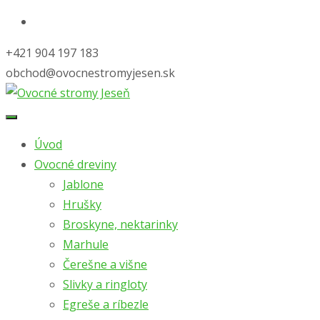
+421 904 197 183
obchod@ovocnestromyjesen.sk
Skip
to
Úvod
content
Ovocné dreviny
Jablone
Hrušky
Broskyne, nektarinky
Marhule
Čerešne a višne
Slivky a ringloty
Egreše a ríbezle