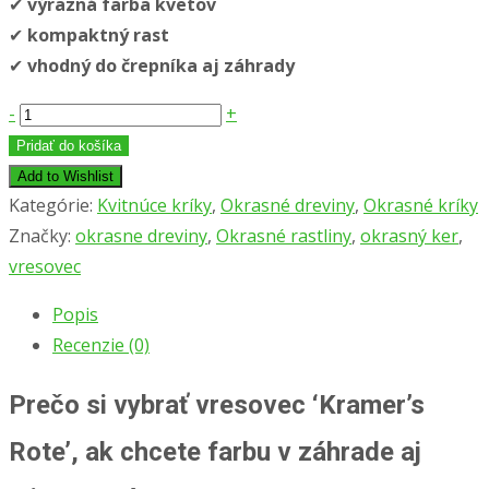
✔
výrazná farba kvetov
✔
kompaktný rast
✔
vhodný do črepníka aj záhrady
množstvo
-
+
Vresovec
Pridať do košíka
darleyensis
Add to Wishlist
‘KRAMER’S
Kategórie:
Kvitnúce kríky
,
Okrasné dreviny
,
Okrasné kríky
ROTE’
Značky:
okrasne dreviny
,
Okrasné rastliny
,
okrasný ker
,
–
vresovec
zimný
Popis
kvitnúci
Recenzie (0)
ker,
ktorý
Prečo si vybrať vresovec ‘Kramer’s
oživí
Rote’, ak chcete farbu v záhrade aj
záhradu
farbou