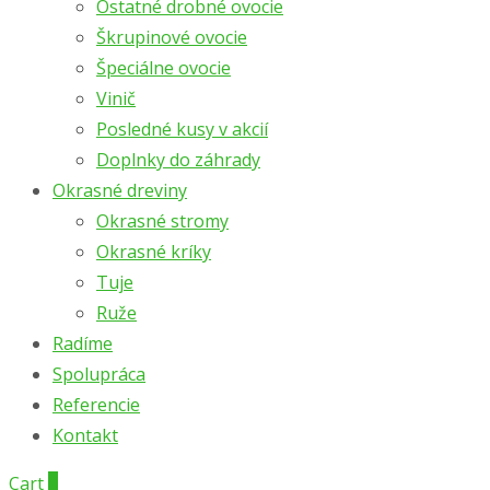
Ostatné drobné ovocie
Škrupinové ovocie
Špeciálne ovocie
Vinič
Posledné kusy v akcií
Doplnky do záhrady
Okrasné dreviny
Okrasné stromy
Okrasné kríky
Tuje
Ruže
Radíme
Spolupráca
Referencie
Kontakt
Cart
0