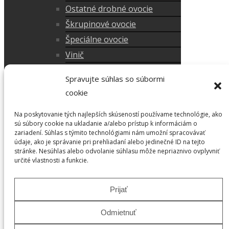
Ostatné drobné ovocie
Škrupinové ovocie
Špeciálne ovocie
Vinič
Posledné kusy v akcií
Spravujte súhlas so súbormi
Doplnky do záhrady
cookie
Okrasné dreviny
Na poskytovanie tých najlepších skúseností používame technológie, ako
Okrasné stromy
sú súbory cookie na ukladanie a/alebo prístup k informáciám o
Okrasné kríky
zariadení. Súhlas s týmito technológiami nám umožní spracovávať
údaje, ako je správanie pri prehliadaní alebo jedinečné ID na tejto
Tuje
stránke. Nesúhlas alebo odvolanie súhlasu môže nepriaznivo ovplyvniť
určité vlastnosti a funkcie.
Ruže
Radíme
Prijať
Spolupráca
Referencie
Odmietnuť
Kontakt