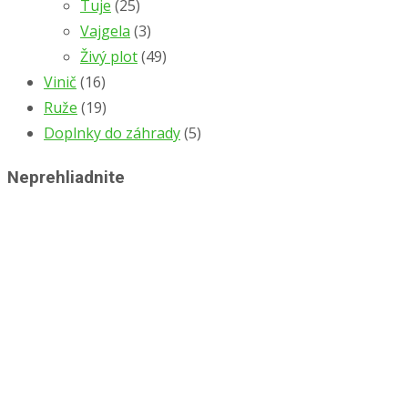
Tuje
(25)
Vajgela
(3)
Živý plot
(49)
Vinič
(16)
Ruže
(19)
Doplnky do záhrady
(5)
Neprehliadnite