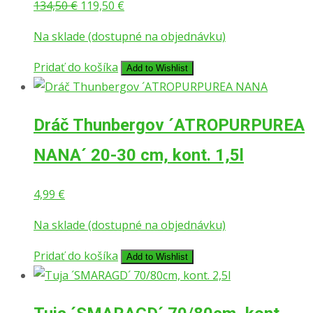
Pôvodná
Aktuálna
134,50
€
119,50
€
cena
cena
Na sklade (dostupné na objednávku)
bola:
je:
134,50 €.
119,50 €.
Pridať do košíka
Add to Wishlist
Dráč Thunbergov ´ATROPURPUREA
NANA´ 20-30 cm, kont. 1,5l
4,99
€
Na sklade (dostupné na objednávku)
Pridať do košíka
Add to Wishlist