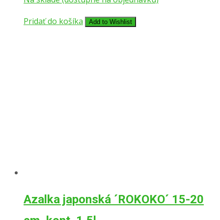
bola:
je:
669,00 €.
619,00 €.
Pridať do košíka
Add to Wishlist
Azalka japonská ´ROKOKO´ 15-20