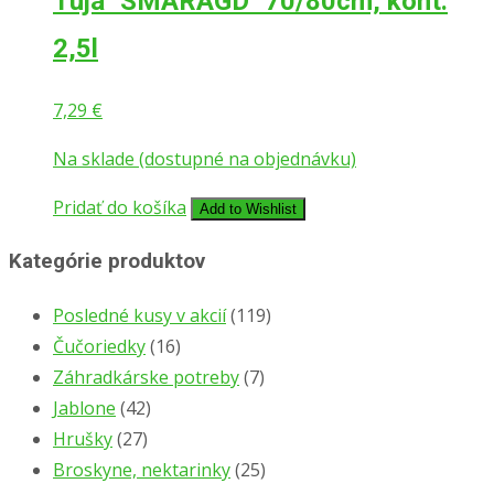
Tuja ´SMARAGD´ 70/80cm, kont.
2,5l
7,29
€
Na sklade (dostupné na objednávku)
Pridať do košíka
Add to Wishlist
Kategórie produktov
Posledné kusy v akcií
(119)
Čučoriedky
(16)
Záhradkárske potreby
(7)
Jablone
(42)
Hrušky
(27)
Broskyne, nektarinky
(25)