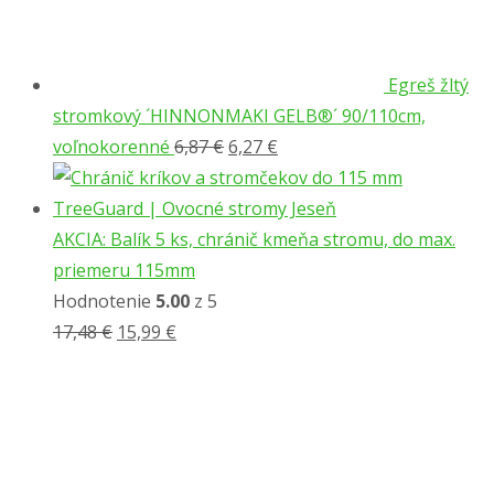
Egreš žltý
stromkový ´HINNONMAKI GELB®´ 90/110cm,
Pôvodná
Aktuálna
voľnokorenné
6,87
€
6,27
€
cena
cena
bola:
je:
6,87 €.
6,27 €.
AKCIA: Balík 5 ks, chránič kmeňa stromu, do max.
priemeru 115mm
Hodnotenie
5.00
z 5
Pôvodná
Aktuálna
17,48
€
15,99
€
cena
cena
bola:
je:
17,48 €.
15,99 €.