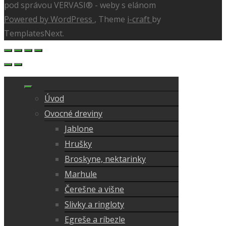
pod správou VERVASI® - weby s elánom
Powered by WordPress
, Theme
i-craft
by
TemplatesNext.
Úvod
Ovocné dreviny
Jablone
Hrušky
Broskyne, nektarinky
Marhule
Čerešne a višne
Slivky a ringloty
Egreše a ríbezle