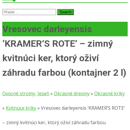
Search
for:
Vresovec darleyensis
‘KRAMER’S ROTE’ – zimný
kvitnúci ker, ktorý oživí
záhradu farbou (kontajner 2 l)
Ovocné stromy, Jeseň
»
Okrasné dreviny
»
Okrasné kríky
»
Kvitnúce kríky
»
Vresovec darleyensis ‘KRAMER’S ROTE’
– zimný kvitnúci ker, ktorý oživí záhradu farbou