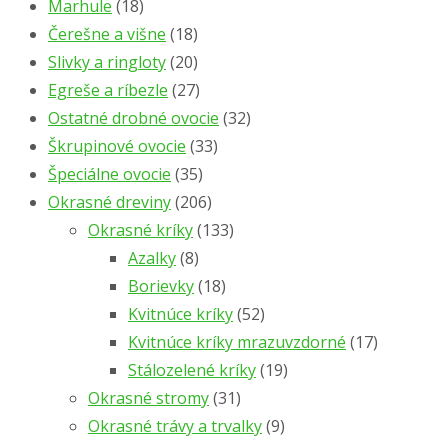
Marhule
(18)
Čerešne a višne
(18)
Slivky a ringloty
(20)
Egreše a ríbezle
(27)
Ostatné drobné ovocie
(32)
Škrupinové ovocie
(33)
Špeciálne ovocie
(35)
Okrasné dreviny
(206)
Okrasné kríky
(133)
Azalky
(8)
Borievky
(18)
Kvitnúce kríky
(52)
Kvitnúce kríky mrazuvzdorné
(17)
Stálozelené kríky
(19)
Okrasné stromy
(31)
Okrasné trávy a trvalky
(9)