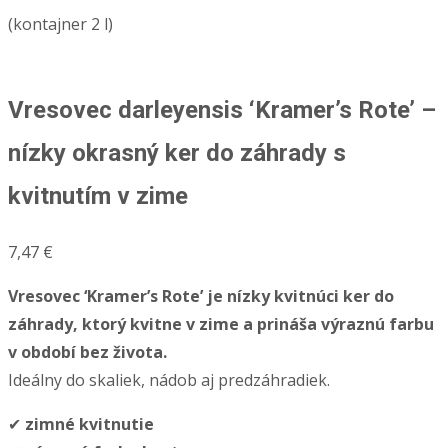
(kontajner 2 l)
Vresovec darleyensis ‘Kramer’s Rote’ –
nízky okrasný ker do záhrady s
kvitnutím v zime
7,47
€
Vresovec ‘Kramer’s Rote’ je nízky kvitnúci ker do
záhrady, ktorý kvitne v zime a prináša výraznú farbu
v období bez života.
Ideálny do skaliek, nádob aj predzáhradiek.
✔
zimné kvitnutie