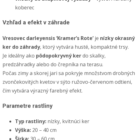
koberec
Vzhľad a efekt v záhrade
Vresovec darleyensis ‘Kramer’s Rote’
je
nízky okrasný
ker do záhrady
, ktorý vytvára husté, kompaktné trsy.
Je ideálny ako
pôdopokryvný ker
do skalky,
predzáhradky alebo do črepníka na terasu.
Počas zimy a skorej jari sa pokryje množstvom drobných
zvončekovitých kvetov v sýto ružovo-červenom odtieni,
čím vytvára výrazný farebný efekt.
Parametre rastliny
Typ rastliny:
nízky, kvitnúci ker
Výška:
20 – 40 cm
Šírka:
30 – 60 cm