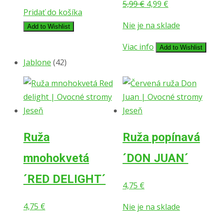
Pôvodná
Aktuálna
5,99
€
4,99
€
Pridať do košíka
cena
cena
Nie je na sklade
Add to Wishlist
bola:
je:
5,99 €.
4,99 €.
Viac info
Add to Wishlist
Jablone
(42)
Ruža
Ruža popínavá
mnohokvetá
´DON JUAN´
´RED DELIGHT´
4,75
€
4,75
€
Nie je na sklade