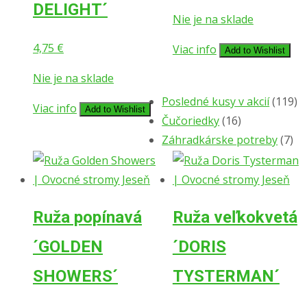
DELIGHT´
Nie je na sklade
4,75
€
Viac info
Add to Wishlist
Nie je na sklade
Posledné kusy v akcií
(119)
Viac info
Add to Wishlist
Čučoriedky
(16)
Záhradkárske potreby
(7)
Ruža popínavá
Ruža veľkokvetá
´GOLDEN
´DORIS
SHOWERS´
TYSTERMAN´