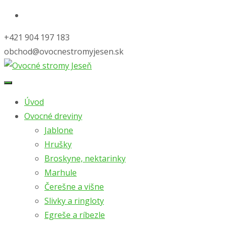
+421 904 197 183
obchod@ovocnestromyjesen.sk
Skip
to
Úvod
content
Ovocné dreviny
Jablone
Hrušky
Broskyne, nektarinky
Marhule
Čerešne a višne
Slivky a ringloty
Egreše a ríbezle