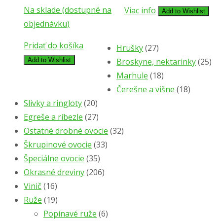
Na sklade (dostupné na
Viac info
Add to Wishlist
objednávku)
Pridať do košíka
Hrušky
(27)
Broskyne, nektarinky
(25)
Add to Wishlist
Marhule
(18)
Čerešne a višne
(18)
Slivky a ringloty
(20)
Egreše a ríbezle
(27)
Ostatné drobné ovocie
(32)
Škrupinové ovocie
(33)
Špeciálne ovocie
(35)
Okrasné dreviny
(206)
Vinič
(16)
Ruže
(19)
Popínavé ruže
(6)