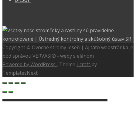
ÚKSÚP
Copyright © Ovocné stromy Jeseň | Aj táto webstránka je
pod správou VERVASI® - weby s elánom
Powered by WordPress
, Theme
i-craft
by
TemplatesNext.
Úvod
Ovocné dreviny
Jablone