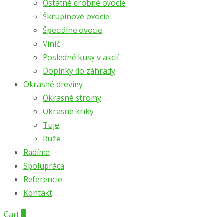
Ostatné drobné ovocie
Škrupinové ovocie
Špeciálne ovocie
Vinič
Posledné kusy v akcií
Doplnky do záhrady
Okrasné dreviny
Okrasné stromy
Okrasné kríky
Tuje
Ruže
Radíme
Spolupráca
Referencie
Kontakt
Cart
0