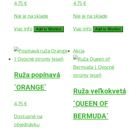
4,75
€
4,75
€
Nie je na sklade
Nie je na sklade
Viac info
Viac info
Add to Wishlist
Add to Wishlist
Akcia
Ruža popínavá
´ORANGE´
Ruža veľkokvetá
´QUEEN OF
4,75
€
BERMUDA´
Dostupné na
objednávku