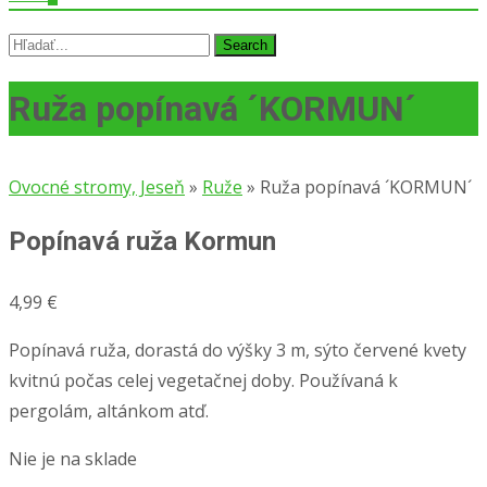
Search
for:
Ruža popínavá ´KORMUN´
Ovocné stromy, Jeseň
»
Ruže
»
Ruža popínavá ´KORMUN´
Popínavá ruža Kormun
4,99
€
Popínavá ruža, dorastá do výšky 3 m, sýto červené kvety
kvitnú počas celej vegetačnej doby. Používaná k
pergolám, altánkom atď.
Nie je na sklade