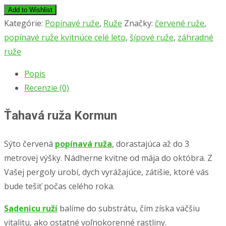
Add to Wishlist
Kategórie:
Popínavé ruže
,
Ruže
Značky:
červené ruže
,
popínavé ruže kvitnúce celé leto
,
šípové ruže
,
záhradné
ruže
Popis
Recenzie (0)
Ťahavá ruža Kormun
Sýto červená
popínavá ruža
, dorastajúca až do 3
metrovej výšky. Nádherne kvitne od mája do októbra. Z
Vašej pergoly urobí, dych vyrážajúce, zátišie, ktoré vás
bude tešiť počas celého roka.
Sadenicu ruží
balíme do substrátu, čím získa väčšiu
vitalitu, ako ostatné voľnokorenné rastliny.