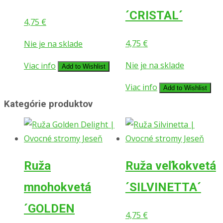
´CRISTAL´
4,75
€
4,75
€
Nie je na sklade
Nie je na sklade
Viac info
Add to Wishlist
Viac info
Add to Wishlist
Kategórie produktov
Ruža
Ruža veľkokvetá
mnohokvetá
´SILVINETTA´
´GOLDEN
4,75
€