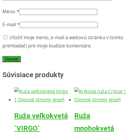
Meno
*
E-mail
*
Uložiť moje meno, e-mail a webovú stránku v tomto
prehliadači pre moje budúce komentáre.
Súvisiace produkty
Ruža veľkokvetá
Ruža
´VIRGO´
mnohokvetá