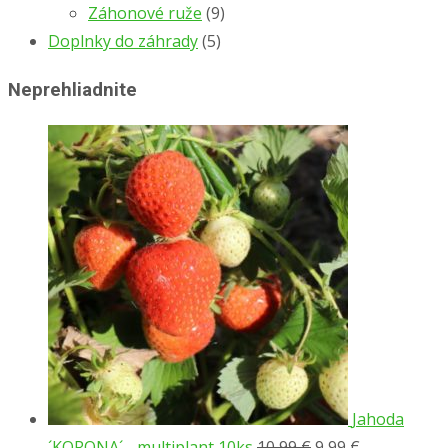
Záhonové ruže
(9)
Doplnky do záhrady
(5)
Neprehliadnite
Jahoda
Pôvodná
Aktuálna
´KORONA´ - multiplant 10ks
10,99
€
9,99
€