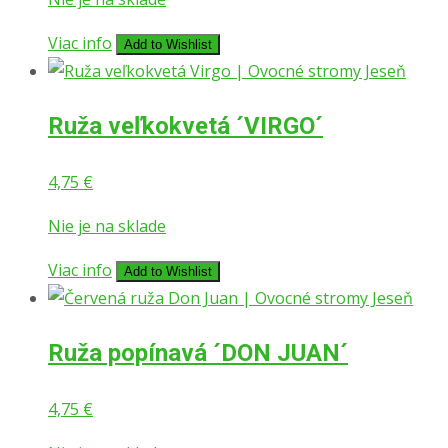
Viac info
Add to Wishlist
Ruža veľkokvetá ´VIRGO´
4,75
€
Nie je na sklade
Viac info
Add to Wishlist
Ruža popínavá ´DON JUAN´
4,75
€