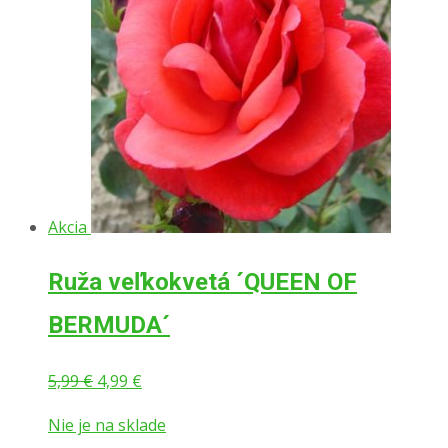
Akcia
Ruža veľkokvetá ´QUEEN OF
BERMUDA´
Pôvodná
Aktuálna
5,99
€
4,99
€
cena
cena
Nie je na sklade
bola:
je: