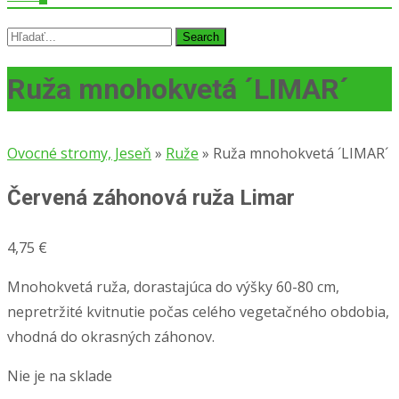
Search
for:
Ruža mnohokvetá ´LIMAR´
Ovocné stromy, Jeseň
»
Ruže
»
Ruža mnohokvetá ´LIMAR´
Červená záhonová ruža Limar
4,75
€
Mnohokvetá ruža, dorastajúca do výšky 60-80 cm,
nepretržité kvitnutie počas celého vegetačného obdobia,
vhodná do okrasných záhonov.
Nie je na sklade