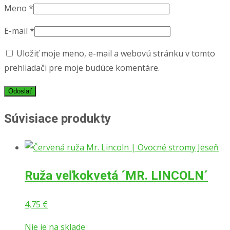
Meno
*
E-mail
*
Uložiť moje meno, e-mail a webovú stránku v tomto
prehliadači pre moje budúce komentáre.
Súvisiace produkty
Ruža veľkokvetá ´MR. LINCOLN´
4,75
€
Nie je na sklade