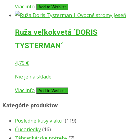
5,99 €.
4,99 €.
Viac info
Add to Wishlist
Ruža veľkokvetá ´DORIS
TYSTERMAN´
4,75
€
Nie je na sklade
Viac info
Add to Wishlist
Kategórie produktov
Posledné kusy v akcií
(119)
Čučoriedky
(16)
Záhradkárske potreby
(7)