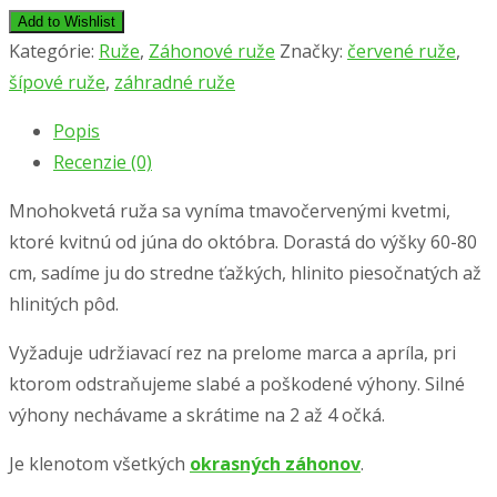
Add to Wishlist
Kategórie:
Ruže
,
Záhonové ruže
Značky:
červené ruže
,
šípové ruže
,
záhradné ruže
Popis
Recenzie (0)
Mnohokvetá ruža sa vyníma tmavočervenými kvetmi,
ktoré kvitnú od júna do októbra. Dorastá do výšky 60-80
cm, sadíme ju do stredne ťažkých, hlinito piesočnatých až
hlinitých pôd.
Vyžaduje udržiavací rez na prelome marca a apríla, pri
ktorom odstraňujeme slabé a poškodené výhony. Silné
výhony nechávame a skrátime na 2 až 4 očká.
Je klenotom všetkých
okrasných záhonov
.