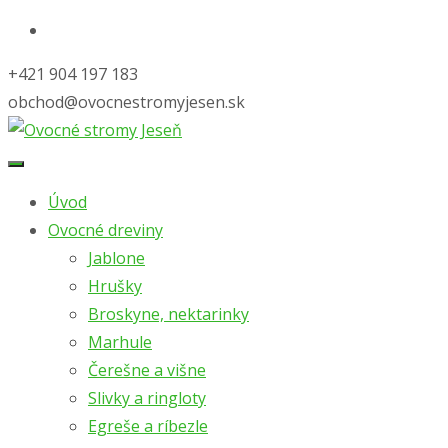
+421 904 197 183
obchod@ovocnestromyjesen.sk
Skip
to
Úvod
content
Ovocné dreviny
Jablone
Hrušky
Broskyne, nektarinky
Marhule
Čerešne a višne
Slivky a ringloty
Egreše a ríbezle