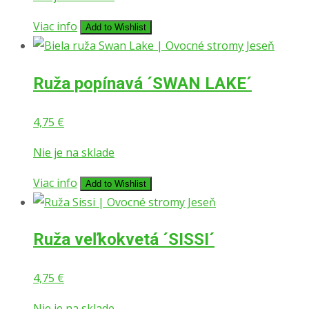
Viac info
Add to Wishlist
Ruža popínavá ´SWAN LAKE´
4,75
€
Nie je na sklade
Viac info
Add to Wishlist
Ruža veľkokvetá ´SISSI´
4,75
€
Nie je na sklade