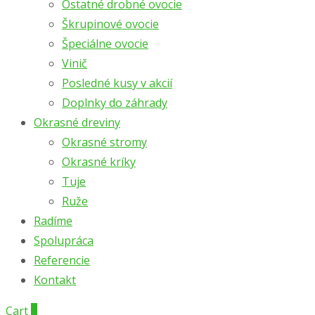
Ostatné drobné ovocie
Škrupinové ovocie
Špeciálne ovocie
Vinič
Posledné kusy v akcií
Doplnky do záhrady
Okrasné dreviny
Okrasné stromy
Okrasné kríky
Tuje
Ruže
Radíme
Spolupráca
Referencie
Kontakt
Cart
0