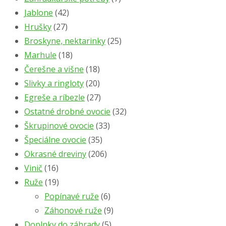
Jablone
(42)
Hrušky
(27)
Broskyne, nektarinky
(25)
Marhule
(18)
Čerešne a višne
(18)
Slivky a ringloty
(20)
Egreše a ríbezle
(27)
Ostatné drobné ovocie
(32)
Škrupinové ovocie
(33)
Špeciálne ovocie
(35)
Okrasné dreviny
(206)
Vinič
(16)
Ruže
(19)
Popínavé ruže
(6)
Záhonové ruže
(9)
Doplnky do záhrady
(5)