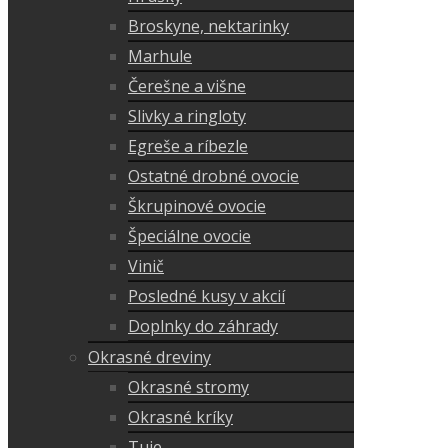
Broskyne, nektarinky
Marhule
Čerešne a višne
Slivky a ringloty
Egreše a ríbezle
Ostatné drobné ovocie
Škrupinové ovocie
Špeciálne ovocie
Vinič
Posledné kusy v akcií
Doplnky do záhrady
Okrasné dreviny
Okrasné stromy
Okrasné kríky
Tuje