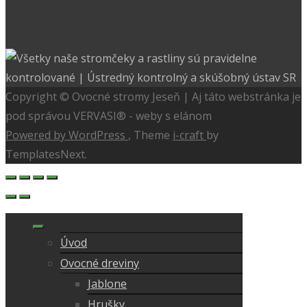
Copyright © Ovocné stromy Jeseň | Aj táto webstránka je
pod správou VERVASI® - weby s elánom
Powered by WordPress
, Theme
i-craft
by
TemplatesNext.
Úvod
Ovocné dreviny
Jablone
Hrušky