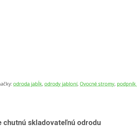
ačky:
odroda jabĺk
,
odrody jabloní
,
Ovocné stromy
,
podpník
te chutnú skladovateľnú odrodu