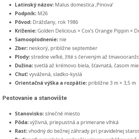
Latinský názov:
Malus domestica ‚Pinova‘
Podpník:
M26
Pôvod:
Drážďany, rok 1986
Kríženie:
Golden Delicious × Cox’s Orange Pippin × 
Samooplodnenie:
nie
Zber:
neskorý, približne september
Plody:
stredne veľké, žlté s červeným až tmavooranž
Dužina:
svetlá až krémovo biela, šťavnatá, časom m
Chuť:
vyvážená, sladko-kyslá
Orientačná výška a rozpätie:
približne 3 m × 3,5 m
Pestovanie a stanovište
Stanovisko:
slnečné miesto
Pôda:
výživná, priepustná a primerane vlhká
Rast:
vhodný do bežnej záhrady pri pravidelnej staros