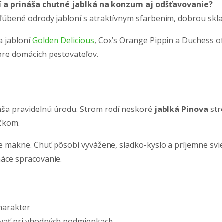
dí a prináša chutné jablká na konzum aj odšťavovanie?
ľúbené odrody jabloní s atraktívnym sfarbením, dobrou skl
a jabloní
Golden Delicious
, Cox’s Orange Pippin a Duchess 
pre domácich pestovateľov.
náša pravidelnú úrodu. Strom rodí neskoré
jablká Pinova
str
čkom.
e mäkne. Chuť pôsobí vyvážene, sladko-kyslo a príjemne svi
máce spracovanie.
harakter
ovať pri vhodných podmienkach