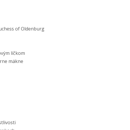
Duchess of Oldenburg
ovým líčkom
ierne mäkne
tlivosti