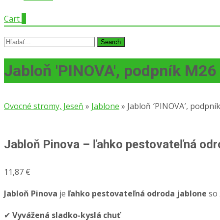
Cart
0
Search
for:
Jabloň ′PINOVA′, podpník M26
Ovocné stromy, Jeseň
»
Jablone
»
Jabloň ′PINOVA′, podpní
Jabloň Pinova – ľahko pestovateľná od
11,87
€
Jabloň Pinova
je
ľahko pestovateľná odroda jablone
so 
✔
Vyvážená sladko-kyslá chuť