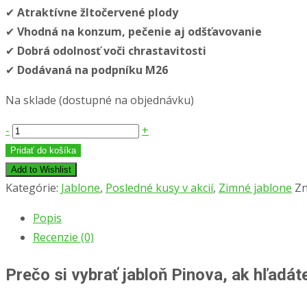
✔
Atraktívne žltočervené plody
✔
Vhodná na konzum, pečenie aj odšťavovanie
✔
Dobrá odolnosť voči chrastavitosti
✔
Dodávaná na podpníku M26
Na sklade (dostupné na objednávku)
množstvo
-
+
Jabloň
Pridať do košíka
′PINOVA′,
Add to Wishlist
podpník
Kategórie:
Jablone
,
Posledné kusy v akcií
,
Zimné jablone
Zn
M26
Popis
Recenzie (0)
Prečo si vybrať jabloň Pinova, ak hľadá