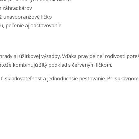
h záhradkárov
až tmavooranžové líčko
, pečenie aj odšťavovanie
dy aj úžitkovej výsadby. Vďaka pravidelnej rodivosti poteší
etože kombinujú žltý podklad s červeným líčkom.
uť, skladovateľnosť a jednoduchšie pestovanie. Pri správnom