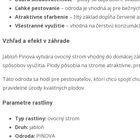
Ľahké pestovanie
– odroda je vhodná aj pre bežnýc
Atraktívne sfarbenie
– žltý základ dopĺňa červené 
Všestranné využitie
– vhodná na čerstvú konzumáciu
Vzhľad a efekt v záhrade
Jabloň Pinova vytvára ovocný strom vhodný do domácej záhra
spôsobov využitia. Plody pôsobia na strome atraktívne, pr
Táto odroda sa hodí pre pestovateľov, ktorí chcú spojiť ch
pravidelné úrody kvalitných plodov.
Parametre rastliny
Typ rastliny:
ovocný strom
Druh:
jabloň
Odroda:
PINOVA