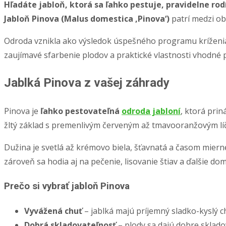
Hľadáte jabloň, ktorá sa ľahko pestuje, pravidelne ro
Jabloň Pinova (Malus domestica ‚Pinova‘)
patrí medzi ob
Odroda vznikla ako výsledok úspešného programu kríženi
zaujímavé sfarbenie plodov a praktické vlastnosti vhodné 
Jablká Pinova z vašej záhrady
Pinova je
ľahko pestovateľná
odroda jabloní
, ktorá pri
žltý základ s premenlivým červeným až tmavooranžovým lí
Dužina je svetlá až krémovo biela, šťavnatá a časom miern
zároveň sa hodia aj na pečenie, lisovanie štiav a ďalšie do
Prečo si vybrať jabloň Pinova
Vyvážená chuť
– jablká majú príjemný sladko-kyslý c
Dobrá skladovateľnosť
– plody sa dajú dobre sklad