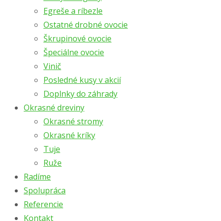
Egreše a ríbezle
Ostatné drobné ovocie
Škrupinové ovocie
Špeciálne ovocie
Vinič
Posledné kusy v akcií
Doplnky do záhrady
Okrasné dreviny
Okrasné stromy
Okrasné kríky
Tuje
Ruže
Radíme
Spolupráca
Referencie
Kontakt