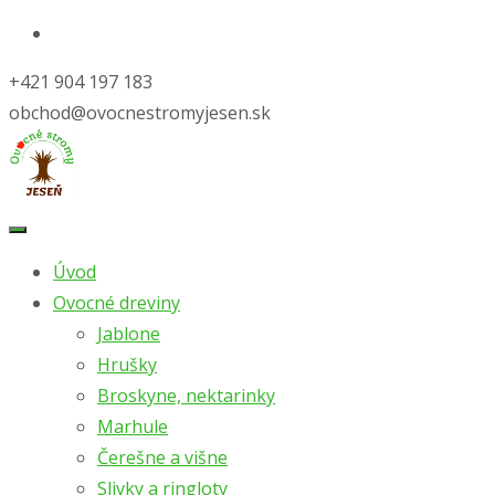
+421 904 197 183
obchod@ovocnestromyjesen.sk
Skip
to
Úvod
content
Ovocné dreviny
Jablone
Hrušky
Broskyne, nektarinky
Marhule
Čerešne a višne
Slivky a ringloty