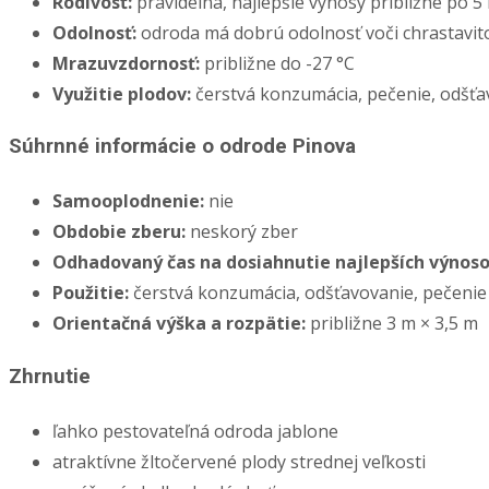
Rodivosť:
pravidelná, najlepšie výnosy približne po 5
Odolnosť:
odroda má dobrú odolnosť voči chrastavito
Mrazuvzdornosť:
približne do -27 °C
Využitie plodov:
čerstvá konzumácia, pečenie, odšťa
Súhrnné informácie o odrode Pinova
Samooplodnenie:
nie
Obdobie zberu:
neskorý zber
Odhadovaný čas na dosiahnutie najlepších výnoso
Použitie:
čerstvá konzumácia, odšťavovanie, pečenie
Orientačná výška a rozpätie:
približne 3 m × 3,5 m
Zhrnutie
ľahko pestovateľná odroda jablone
atraktívne žltočervené plody strednej veľkosti