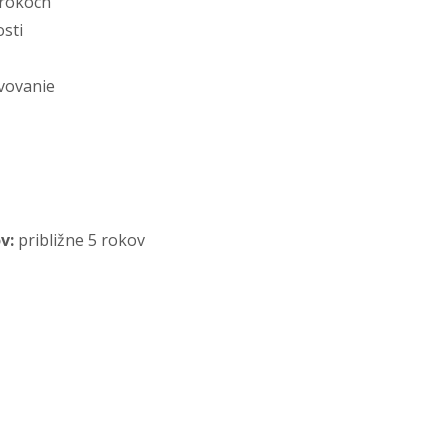
 rokoch
sti
vovanie
v:
približne 5 rokov