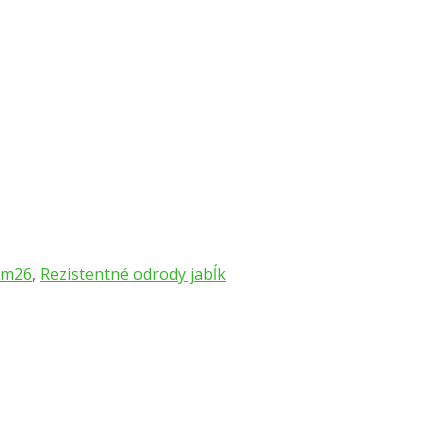
 m26
,
Rezistentné odrody jabĺk