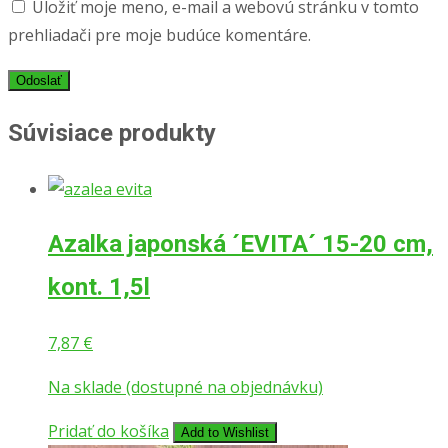
Uložiť moje meno, e-mail a webovú stránku v tomto
prehliadači pre moje budúce komentáre.
Súvisiace produkty
Azalka japonská ´EVITA´ 15-20 cm,
kont. 1,5l
7,87
€
Na sklade (dostupné na objednávku)
Pridať do košíka
Add to Wishlist