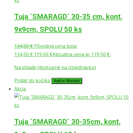
Tuja ´SMARAGD´ 30-35 cm, kont.
9x9cm, SPOLU 50 ks
134,50
€
Pôvodná cena bola:
134,50 €.
119,50
€
Aktuálna cena je: 119,50 €.
Na sklade (dostupné na objednávku)
Pridať do košíka
Add to Wishlist
Akcia
Tuja ´SMARAGD´ 30-35cm, kont.