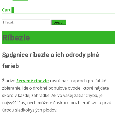
Cart
0
Search
for:
Ríbezle
Sadenice ríbezle a ich odrody plné
Ríbezle
farieb
Žiarivo
červené ríbezle
rastú na strapcoch pre ľahké
zbieranie. Ide o drobné bobuľové ovocie, ktoré nájdete
skoro v každej záhradke. Ak vo vašej zatiaľ chýba, je
najvyšší čas, nech môžete čoskoro pozbierať svoju prvú
úrodu sladkokyslých plodov.