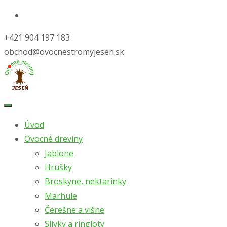
+421 904 197 183
obchod@ovocnestromyjesen.sk
Skip
to
Úvod
content
Ovocné dreviny
Jablone
Hrušky
Broskyne, nektarinky
Marhule
Čerešne a višne
Slivky a ringloty