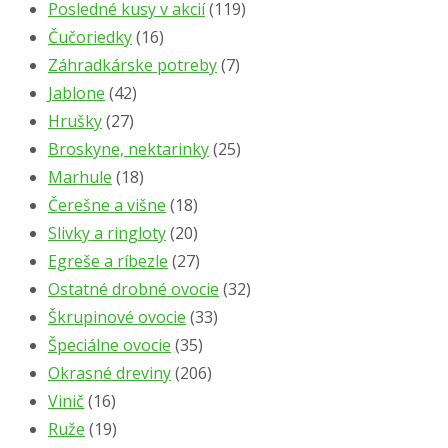
Posledné kusy v akcií
(119)
Čučoriedky
(16)
Záhradkárske potreby
(7)
Jablone
(42)
Hrušky
(27)
Broskyne, nektarinky
(25)
Marhule
(18)
Čerešne a višne
(18)
Slivky a ringloty
(20)
Egreše a ríbezle
(27)
Ostatné drobné ovocie
(32)
Škrupinové ovocie
(33)
Špeciálne ovocie
(35)
Okrasné dreviny
(206)
Vinič
(16)
Ruže
(19)