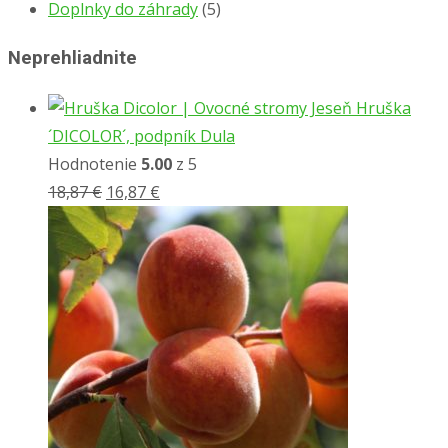
Doplnky do záhrady
(5)
Neprehliadnite
Hruška
´DICOLOR´, podpník Dula
Hodnotenie
5.00
z 5
Pôvodná
Aktuálna
18,87
€
16,87
€
cena
cena
bola:
je:
18,87 €.
16,87 €.