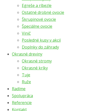
Egreše a ríbezle
Ostatné drobné ovocie
Škrupinové ovocie
Špeciálne ovocie
Vinič
Posledné kusy v akcií
Doplnky do záhrady
Okrasné dreviny
Okrasné stromy
Okrasné kríky
Tuje
Ruže
Radíme
Spolupráca
Referencie
Kontakt