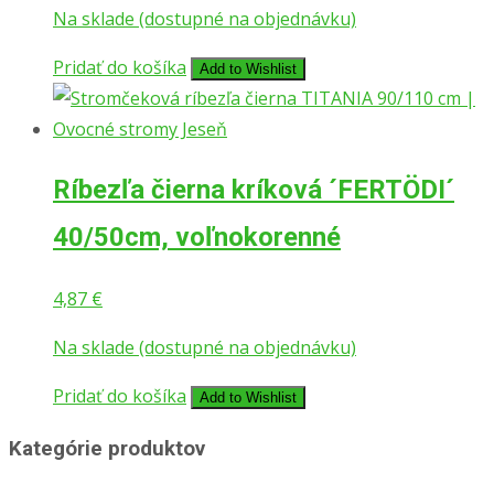
Na sklade (dostupné na objednávku)
bola:
je:
6,87 €.
6,27 €.
Pridať do košíka
Add to Wishlist
Ríbezľa čierna kríková ´FERTÖDI´
40/50cm, voľnokorenné
4,87
€
Na sklade (dostupné na objednávku)
Pridať do košíka
Add to Wishlist
Kategórie produktov