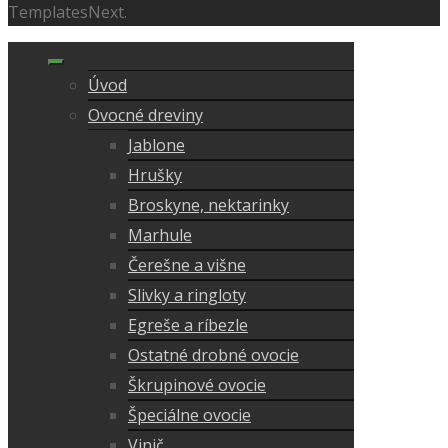
TemplatesNext.
Úvod
Ovocné dreviny
Jablone
Hrušky
Broskyne, nektarinky
Marhule
Čerešne a višne
Slivky a ringloty
Egreše a ríbezle
Ostatné drobné ovocie
Škrupinové ovocie
Špeciálne ovocie
Vinič