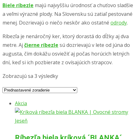
Biele ríbezle
majú najvyššiu úrodnosť a chuťovo sladšie
a veľmi výrazné plody. Na Slovensku sú zatiaľ pestované
menej. Dozrievajú o niečo neskôr ako ostatné
odrody
.
Ríbezľa je nenáročný ker, ktorý dorastá do dĺžky aj dva
metre. Aj
čierne ríbezle
sú dozrievajú v lete od júna do
augusta, čím dokážu osviežiť aj počas horúcich letných
dní, keď si ich pozbierate z ovísajúcich strapcov.
Zobrazujú sa 3 výsledky
Akcia
Ríbezľa biela kríková ´BLANKA´