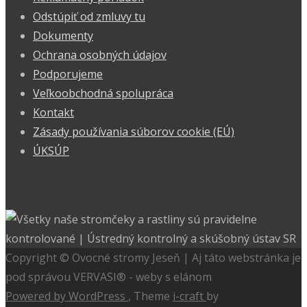
Odstúpiť od zmluvy tu
Dokumenty
Ochrana osobných údajov
Podporujeme
Veľkoobchodná spolupráca
Kontakt
Zásady používania súborov cookie (EÚ)
ÚKSÚP
Copyright © Ovocné stromy Jeseň | Aj táto webstránka je
pod správou VERVASI® - weby s elánom
Powered by WordPress
, Theme
i-craft
by