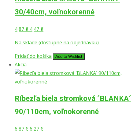
30/40cm, voľnokorenné
Pôvodná
Aktuálna
4,87
€
4,47
€
cena
cena
Na sklade (dostupné na objednávku)
bola:
je:
4,87 €.
4,47 €.
Pridať do košíka
Add to Wishlist
Akcia
Ríbezľa biela stromková ´BLANKA´
90/110cm, voľnokorenné
Pôvodná
Aktuálna
6,87
€
6,27
€
cena
cena