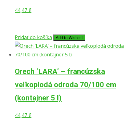
44,47
€
Pridať do košíka
Add to Wishlist
Orech ‘LARA’ – francúzska
veľkoplodá odroda 70/100 cm
(kontajner 5 l)
44,47
€