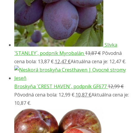
Slivka
´STANLEY´, podpník Myrobalán
13,87
€
Pôvodná
cena bola: 13,87 €.
12,47
€
Aktuálna cena je: 12,47 €.
Broskyňa ´CREST HAVEN´, podpník GF677
12,99
€
Pôvodná cena bola: 12,99 €.
10,87
€
Aktuálna cena je:
10,87 €.