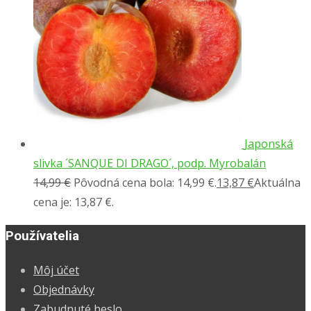
Japonská
slivka ´SANQUE DI DRAGO´, podp. Myrobalán
14,99
€
Pôvodná cena bola: 14,99 €.
13,87
€
Aktuálna
cena je: 13,87 €.
Používatelia
Môj účet
Objednávky
Zabudnuté heslo