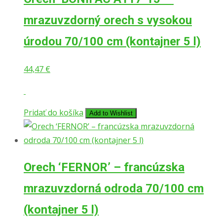
mrazuvzdorný orech s vysokou
úrodou 70/100 cm (kontajner 5 l)
44,47
€
Pridať do košíka
Add to Wishlist
Orech ‘FERNOR’ – francúzska
mrazuvzdorná odroda 70/100 cm
(kontajner 5 l)