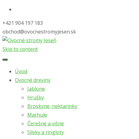
+421 904 197 183
obchod@ovocnestromyjesen.sk
Skip to content
Úvod
Ovocné dreviny
Jablone
Hrušky
Broskyne, nektarinky
Marhule
Čerešne a višne
Slivky a ringloty