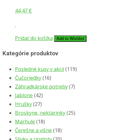
44,47
€
Pridať do košíka
Add to Wishlist
Kategórie produktov
Posledné kusy v akcií
(119)
Čučoriedky
(16)
Záhradkárske potreby
(7)
Jablone
(42)
Hrušky
(27)
Broskyne, nektarinky
(25)
Marhule
(18)
Čerešne a višne
(18)
Slivky a ringloty
(20)