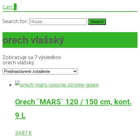
Cart
0
Search for:
orech vlašský
Zobrazuje sa 7 výsledkov
orech vlašský
Orech ´MARS´ 120 / 150 cm, kont.
9 L
34,87
€