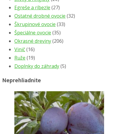
Egreše a ríbezle
(27)
Ostatné drobné ovocie
(32)
Škrupinové ovocie
(33)
Špeciálne ovocie
(35)
Okrasné dreviny
(206)
Vinič
(16)
Ruže
(19)
Doplnky do záhrady
(5)
Neprehliadnite