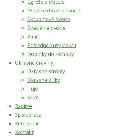
Egreše a ríbezle
Ostatné drobné ovocie
Škrupinové ovocie
Špeciálne ovocie
Vinič
Posledné kusy v akcií
Doplnky do záhrady
Okrasné dreviny
Okrasné stromy
Okrasné kríky
Tuje
Ruže
Radíme
Spolupráca
Referencie
Kontakt