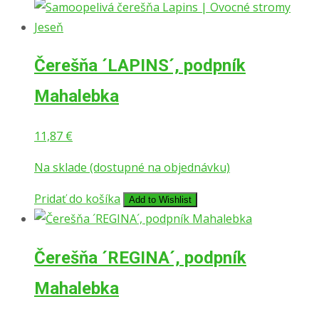
Čerešňa ´LAPINS´, podpník
Mahalebka
11,87
€
Na sklade (dostupné na objednávku)
Pridať do košíka
Add to Wishlist
Čerešňa ´REGINA´, podpník
Mahalebka