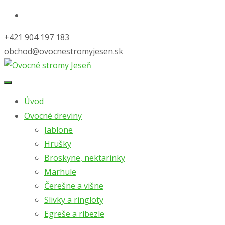
+421 904 197 183
obchod@ovocnestromyjesen.sk
Skip
to
Úvod
content
Ovocné dreviny
Jablone
Hrušky
Broskyne, nektarinky
Marhule
Čerešne a višne
Slivky a ringloty
Egreše a ríbezle