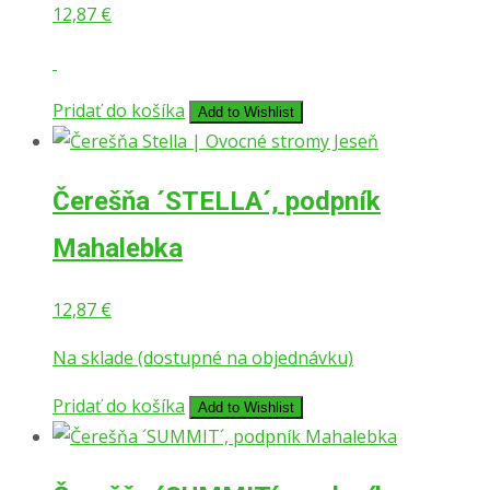
12,87
€
Pridať do košíka
Add to Wishlist
Čerešňa ´STELLA´, podpník
Mahalebka
12,87
€
Na sklade (dostupné na objednávku)
Pridať do košíka
Add to Wishlist