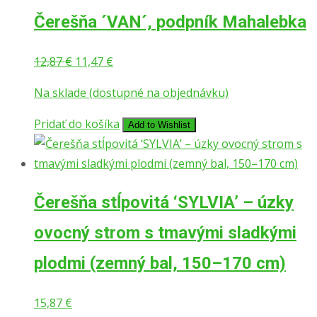
Čerešňa ´VAN´, podpník Mahalebka
Pôvodná
Aktuálna
12,87
€
11,47
€
cena
cena
Na sklade (dostupné na objednávku)
bola:
je:
12,87 €.
11,47 €.
Pridať do košíka
Add to Wishlist
Čerešňa stĺpovitá ‘SYLVIA’ – úzky
ovocný strom s tmavými sladkými
plodmi (zemný bal, 150–170 cm)
15,87
€