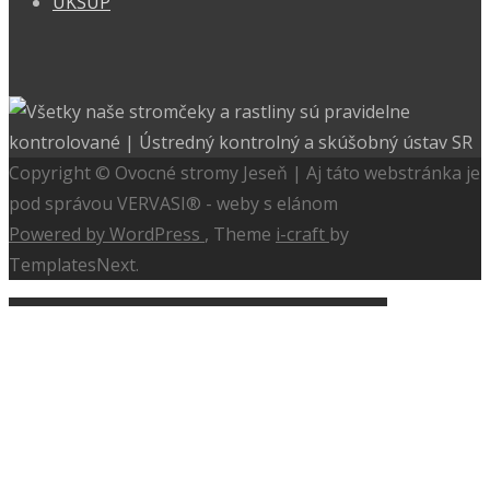
ÚKSÚP
Copyright © Ovocné stromy Jeseň | Aj táto webstránka je
pod správou VERVASI® - weby s elánom
Powered by WordPress
, Theme
i-craft
by
TemplatesNext.
Úvod
Ovocné dreviny
Jablone
Hrušky
Broskyne, nektarinky