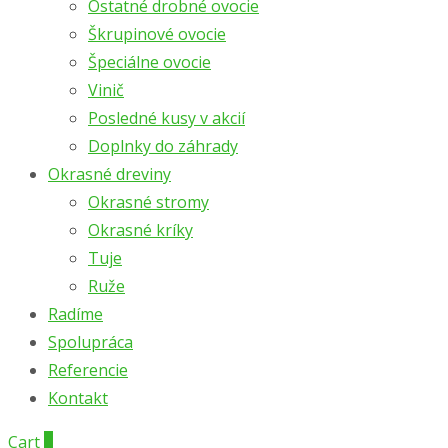
Ostatné drobné ovocie
Škrupinové ovocie
Špeciálne ovocie
Vinič
Posledné kusy v akcií
Doplnky do záhrady
Okrasné dreviny
Okrasné stromy
Okrasné kríky
Tuje
Ruže
Radíme
Spolupráca
Referencie
Kontakt
Cart
0