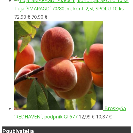
bola:
je:
Tuja ´SMARAGD´ 70/80cm, kont. 2,5l, SPOLU 10 ks
Pôvodná
5,99 €.
Aktuálna
5,47 €.
72,90
€
70,90
€
cena
cena
bola:
je:
72,90 €.
70,90 €.
Broskyňa
Pôvodná
Aktuálna
´REDHAVEN´, podpník GF677
12,99
€
10,87
€
cena
cena
Používatelia
bola:
je: