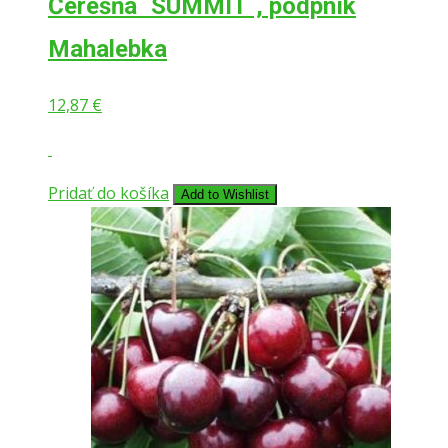
Čerešňa ´SUMMIT´, podpník
Mahalebka
12,87
€
Pridať do košíka
Add to Wishlist