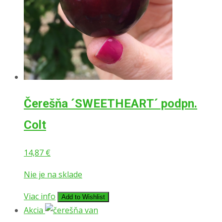
Čerešňa ´SWEETHEART´ podpn.
Colt
14,87
€
Nie je na sklade
Viac info
Add to Wishlist
Akcia