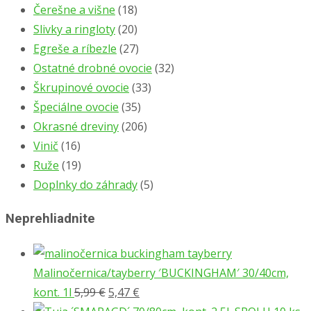
Čerešne a višne
(18)
Slivky a ringloty
(20)
Egreše a ríbezle
(27)
Ostatné drobné ovocie
(32)
Škrupinové ovocie
(33)
Špeciálne ovocie
(35)
Okrasné dreviny
(206)
Vinič
(16)
Ruže
(19)
Doplnky do záhrady
(5)
Neprehliadnite
Malinočernica/tayberry ′BUCKINGHAM′ 30/40cm,
Pôvodná
Aktuálna
kont. 1l
5,99
€
5,47
€
cena
cena