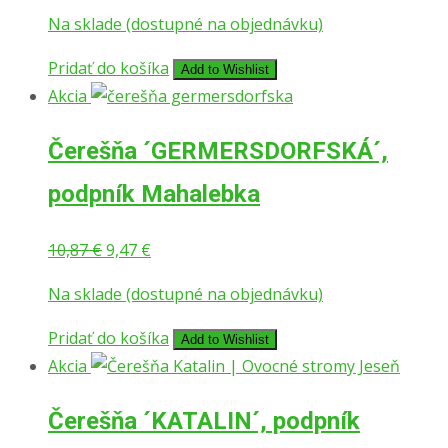
cena
cena
Na sklade (dostupné na objednávku)
bola:
je:
11,87 €.
10,47 €.
Pridať do košíka
Add to Wishlist
Akcia
Čerešňa ´GERMERSDORFSKÁ´,
podpník Mahalebka
Pôvodná
Aktuálna
10,87
€
9,47
€
cena
cena
Na sklade (dostupné na objednávku)
bola:
je:
10,87 €.
9,47 €.
Pridať do košíka
Add to Wishlist
Akcia
Čerešňa ´KATALIN´, podpník