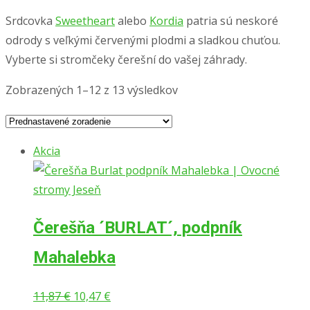
Srdcovka
Sweetheart
alebo
Kordia
patria sú neskoré
odrody s veľkými červenými plodmi a sladkou chuťou.
Vyberte si stromčeky čerešní do vašej záhrady.
Zobrazených 1–12 z 13 výsledkov
Akcia
Čerešňa ´BURLAT´, podpník
Mahalebka
Pôvodná
Aktuálna
11,87
€
10,47
€