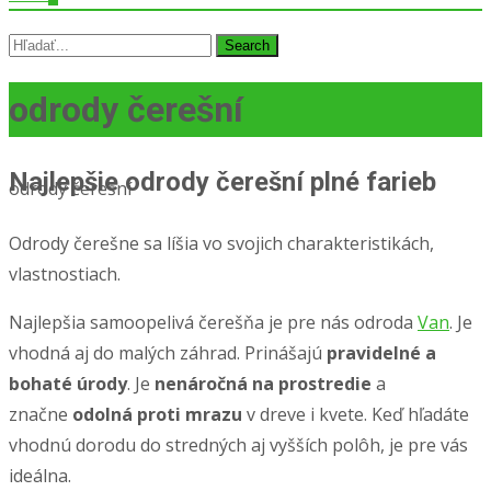
Search
for:
odrody čerešní
Najlepšie odrody čerešní plné farieb
odrody čerešní
Odrody čerešne sa líšia vo svojich charakteristikách,
vlastnostiach.
Najlepšia samoopelivá čerešňa je pre nás odroda
Van
. Je
vhodná aj do malých záhrad. Prinášajú
pravidelné a
bohaté úrody
. Je
nenáročná na prostredie
a
značne
odolná proti mrazu
v dreve i kvete. Keď hľadáte
vhodnú dorodu do stredných aj vyšších polôh, je pre vás
ideálna.