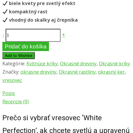
biele kvety pre svetlý efekt
kompaktný rast
vhodný do skalky aj črepníka
množstvo
-
+
Vresovec
Pridať do košíka
darleyensis
Add to Wishlist
‘WHITE
Kategórie:
Kvitnúce kríky
,
Okrasné dreviny
,
Okrasné kríky
PERFECTION’
Značky:
okrasne dreviny
,
Okrasné rastliny
,
okrasný ker
,
–
vresovec
zimný
Popis
kvitnúci
Recenzie (0)
ker
s
Prečo si vybrať vresovec ‘White
bielymi
Perfection’, ak chcete svetlú a upravenú