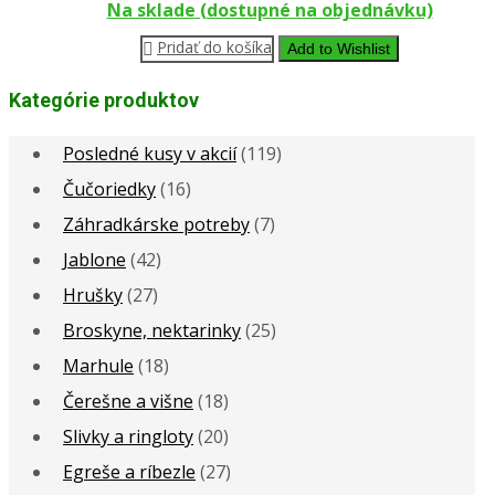
Na sklade (dostupné na objednávku)
Pridať do košíka
Add to Wishlist
Kategórie produktov
Posledné kusy v akcií
(119)
Čučoriedky
(16)
Záhradkárske potreby
(7)
Jablone
(42)
Hrušky
(27)
Broskyne, nektarinky
(25)
Marhule
(18)
Čerešne a višne
(18)
Slivky a ringloty
(20)
Egreše a ríbezle
(27)