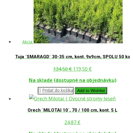
Akcia
Tuja ´SMARAGD´ 30-35 cm, kont. 9x9cm, SPOLU 50 ks
Pôvodná
Aktuálna
134,50
€
119,50
€
cena
cena
Na sklade (dostupné na objednávku)
bola:
je:
Pridať do košíka
Add to Wishlist
134,50 €.
119,50 €.
Orech ´MILOTAI 10´, 70 / 100 cm, kont. 5 L
24,87
€