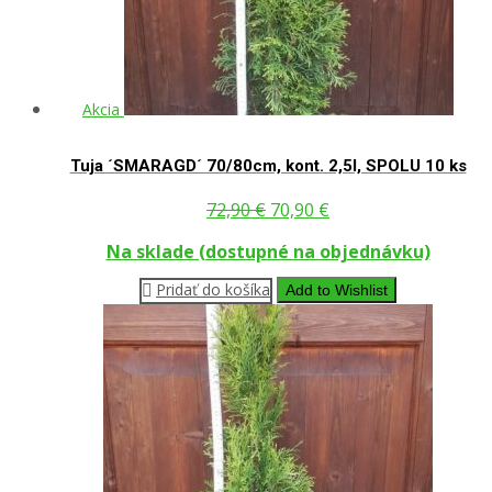
Akcia
Tuja ´SMARAGD´ 70/80cm, kont. 2,5l, SPOLU 10 ks
Pôvodná
Aktuálna
72,90
€
70,90
€
cena
cena
Na sklade (dostupné na objednávku)
bola:
je:
Pridať do košíka
Add to Wishlist
72,90 €.
70,90 €.