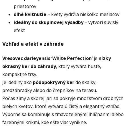
priestorov
dlhé kvitnutie
– kvety vydržia niekoľko mesiacov
ideálny do skupinovej výsadby
– vytvorí súvislý
efekt
Vzhľad a efekt v záhrade
Vresovec darleyensis ‘White Perfection’
je
nízky
okrasný ker do záhrady
, ktorý vytvára husté,
kompaktné trsy.
Je ideálny ako
pôdopokryvný ker
do skalky,
predzáhradky alebo do črepníkov na terasu.
Počas zimy a skorej jari sa pokryje množstvom drobných
bielych kvetov, ktoré vytvárajú čistý a elegantný vzhľad.
Výborne sa kombinuje s tmavozelenými ihličnanmi alebo
farebnými kríkmi, kde ešte viac vynikne.