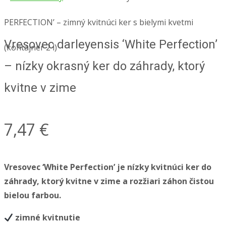
PERFECTION’ – zimný kvitnúci ker s bielymi kvetmi
Vresovec darleyensis ‘White Perfection’
(kontajner 2 l)
– nízky okrasný ker do záhrady, ktorý
kvitne v zime
7,47
€
Vresovec ‘White Perfection’ je nízky kvitnúci ker do
záhrady, ktorý kvitne v zime a rozžiari záhon čistou
bielou farbou.
zimné kvitnutie