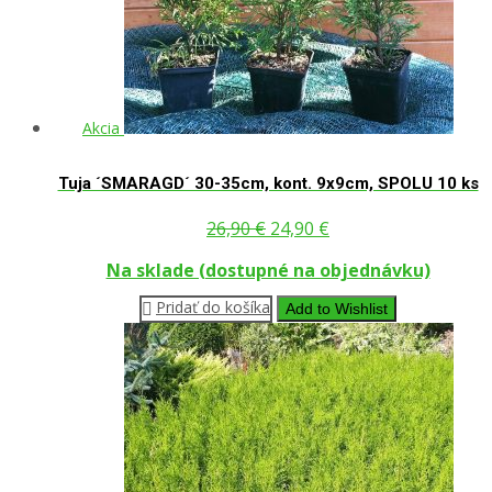
Akcia
Tuja ´SMARAGD´ 30-35cm, kont. 9x9cm, SPOLU 10 ks
Pôvodná
Aktuálna
26,90
€
24,90
€
cena
cena
Na sklade (dostupné na objednávku)
bola:
je:
Pridať do košíka
Add to Wishlist
26,90 €.
24,90 €.