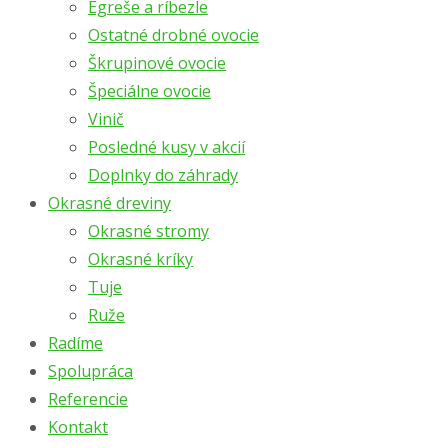
Egreše a ríbezle
Ostatné drobné ovocie
Škrupinové ovocie
Špeciálne ovocie
Vinič
Posledné kusy v akcií
Doplnky do záhrady
Okrasné dreviny
Okrasné stromy
Okrasné kríky
Tuje
Ruže
Radíme
Spolupráca
Referencie
Kontakt