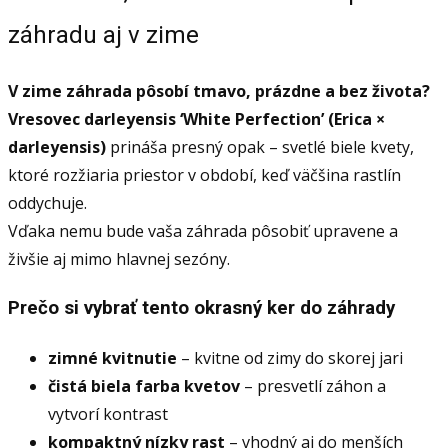
kvetmi
záhradu aj v zime
(kontajner
2
V zime záhrada pôsobí tmavo, prázdne a bez života?
l)
Vresovec darleyensis ‘White Perfection’ (Erica ×
darleyensis)
prináša presný opak – svetlé biele kvety,
ktoré rozžiaria priestor v období, keď väčšina rastlín
oddychuje.
Vďaka nemu bude vaša záhrada pôsobiť upravene a
živšie aj mimo hlavnej sezóny.
Prečo si vybrať tento okrasný ker do záhrady
zimné kvitnutie
– kvitne od zimy do skorej jari
čistá biela farba kvetov
– presvetlí záhon a
vytvorí kontrast
kompaktný nízky rast
– vhodný aj do menších