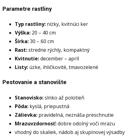
Parametre rastliny
Typ rastliny:
nízky, kvitnúci ker
Výška:
20 – 40 cm
Šírka:
30 – 60 cm
Rast:
stredne rýchly, kompaktný
Kvitnutie:
december – apríl
Listy:
úzke, ihličkovité, tmavozelené
Pestovanie a stanovište
Stanovisko:
slnko až polotieň
Pôda:
kyslá, priepustná
Zálievka:
pravidelná, neznáša preschnutie
Mrazuvzdornosť:
dobre odolný voči mrazu
vhodný do skaliek, nádob aj skupinovej výsadby