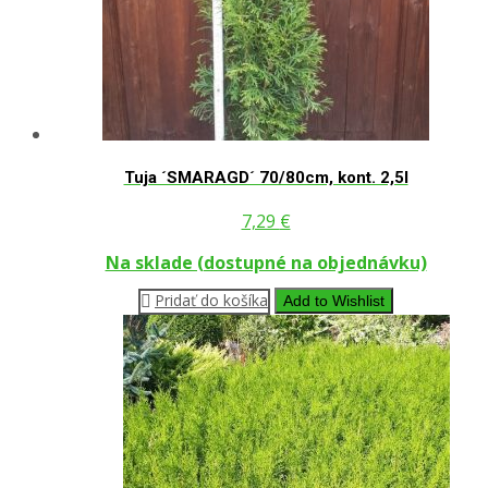
Tuja ´SMARAGD´ 70/80cm, kont. 2,5l
7,29
€
Na sklade (dostupné na objednávku)
Pridať do košíka
Add to Wishlist