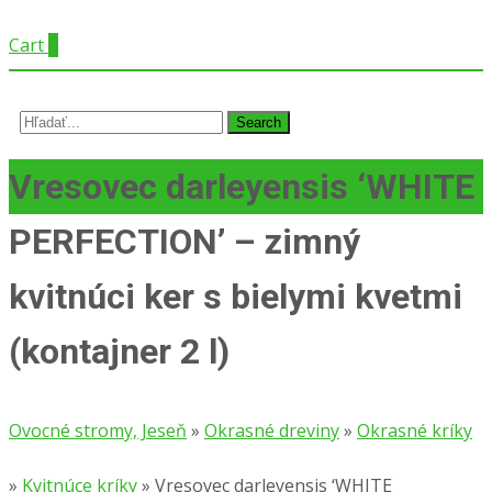
Cart
0
Search
for:
Vresovec darleyensis ‘WHITE
PERFECTION’ – zimný
kvitnúci ker s bielymi kvetmi
(kontajner 2 l)
Ovocné stromy, Jeseň
»
Okrasné dreviny
»
Okrasné kríky
»
Kvitnúce kríky
»
Vresovec darleyensis ‘WHITE