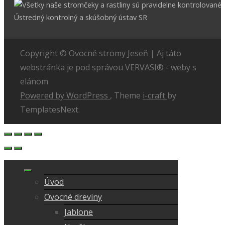
Copyright © Ovocné stromy Jeseň | Aj táto
webstránka je pod správou VERVASI® - weby s
elánom
Powered by WordPress
, Theme
i-craft
by
TemplatesNext.
Úvod
Ovocné dreviny
Jablone