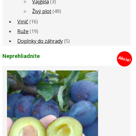
Vajgela
(3)
Živý plot
(49)
Vinič
(16)
Ruže
(19)
Doplnky do záhrady
(5)
Neprehliadnite