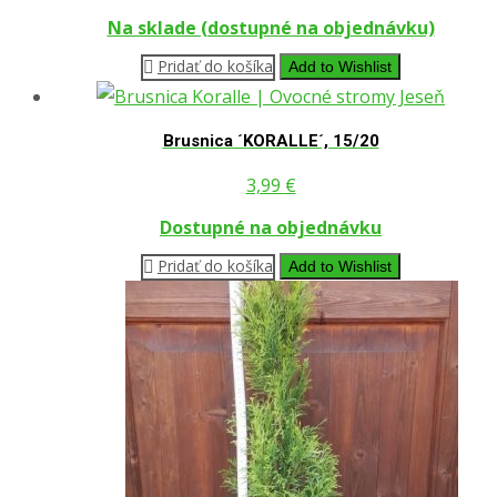
cena
cena
Na sklade (dostupné na objednávku)
bola:
je:
Pridať do košíka
Add to Wishlist
334,50 €.
314,50 €.
Brusnica ´KORALLE´, 15/20
3,99
€
Dostupné na objednávku
Pridať do košíka
Add to Wishlist