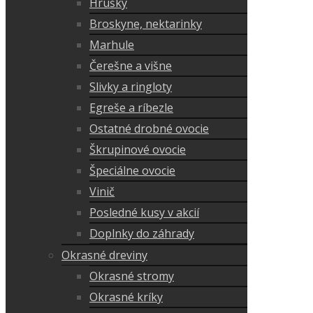
Hrušky
Broskyne, nektarinky
Marhule
Čerešne a višne
Slivky a ringloty
Egreše a ríbezle
Ostatné drobné ovocie
Škrupinové ovocie
Špeciálne ovocie
Vinič
Posledné kusy v akcií
Doplnky do záhrady
Okrasné dreviny
Okrasné stromy
Okrasné kríky