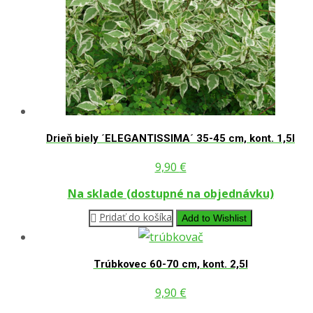
Drieň biely ´ELEGANTISSIMA´ 35-45 cm, kont. 1,5l
9,90
€
Na sklade (dostupné na objednávku)
Pridať do košíka
Add to Wishlist
Trúbkovec 60-70 cm, kont. 2,5l
9,90
€