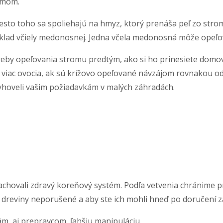
omom.
esto toho sa spoliehajú na hmyz, ktorý prenáša peľ zo str
klad včiely medonosnej. Jedna včela medonosná môže opeľov
eby opeľovania stromu predtým, ako si ho prinesiete domov
 viac ovocia, ak sú krížovo opeľované návzájom rovnakou o
yhoveli vašim požiadavkám v malých záhradách.
chovali zdravý koreňový systém. Podľa vetvenia chránime pre
dreviny neporušené a aby ste ich mohli hneď po doručení za
m, aj prepravcom, ľahšiu manipuláciu.