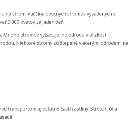
omu na strom. Väčšina ovocných stromov vysadených v
ať 5 000 kvetov za jeden deň.
. Mnoho stromov vyžaduje inú odrodu v blízkosti.
drodou. Niektoré stromy sú štepené viacerými odrodami na
d transportom aj ostatné časti rastliny. Stretch fólia
sadiť.