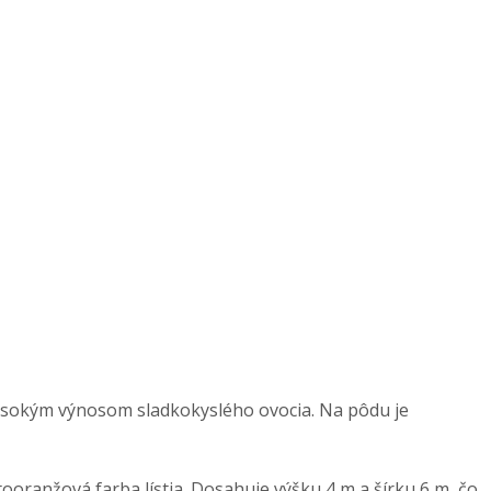
ysokým výnosom sladkokyslého ovocia. Na pôdu je
tooranžová farba lístia. Dosahuje výšku 4 m a šírku 6 m, čo