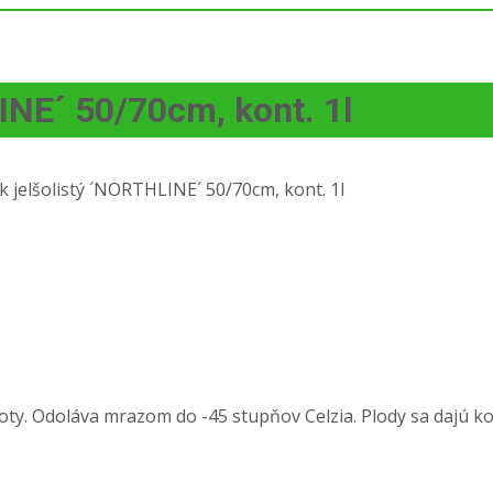
INE´ 50/70cm, kont. 1l
 jelšolistý ´NORTHLINE´ 50/70cm, kont. 1l
oty. Odoláva mrazom do -45 stupňov Celzia. Plody sa dajú ko