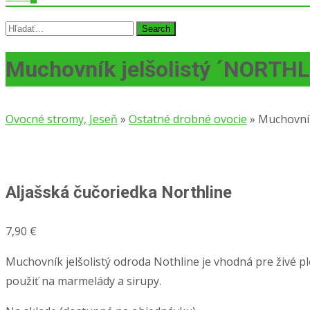
Search
for:
Muchovník jelšolistý ´NORTHL
Ovocné stromy, Jeseň
»
Ostatné drobné ovocie
»
Muchovník
Aljašská čučoriedka Northline
7,90
€
Muchovník jelšolistý odroda Nothline je vhodná pre živé pl
použiť na marmelády a sirupy.