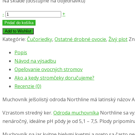
Na sklade (dostupné na objednávku)
množstvo
-
+
Muchovník
Pridať do košíka
jelšolistý
Add to Wishlist
´NORTHLINE
Kategórie:
Čučoriedky
,
Ostatné drobné ovocie
,
Živý plot
Zn
´
Popis
50/70cm,
Návod na výsadbu
kont.
Opeľovanie ovocných stromov
1l
Ako a kedy stromčeky doručujeme?
Recenzie (0)
Muchovník jelšolistý odroda Northline má latinský názov Am
Vzrastom stredný ker.
Odroda muchovníka
Northline sa vy
nenáročný, ideálne pH pôdy je od 5,1 – 7,5. Plody pripomí
Muchovník na jar kvitne bielymi kvetmi a preto sa často p