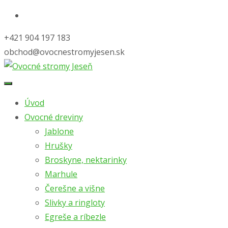
+421 904 197 183
obchod@ovocnestromyjesen.sk
Skip
to
Úvod
content
Ovocné dreviny
Jablone
Hrušky
Broskyne, nektarinky
Marhule
Čerešne a višne
Slivky a ringloty
Egreše a ríbezle