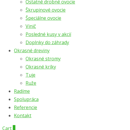
Ostatné drobné ovocie
Škrupinové ovocie
Špeciálne ovocie
Vinič
Posledné kusy v akcií
Doplnky do záhrady
Okrasné dreviny
Okrasné stromy
Okrasné kríky
Tuje
Ruže
Radíme
Spolupráca
Referencie
Kontakt
Cart
0