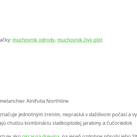
ačky:
muchovník odrody
,
muchovník živý plot
elanchier Alnifolia Northline.
značuje jednotným zrením, nepraská v daždivom počasí a v
najú chuťou kombináciu sladkoplodej jarabiny a čučoriedok.
estuje ako
okrasná drevina
, na jeseň ozdobne pôsobí jeho žl