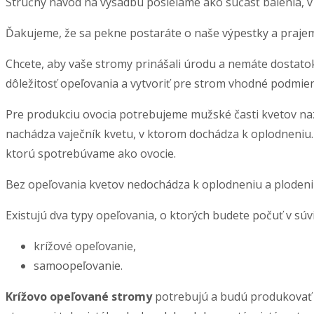
Stručný návod na výsadbu posielame ako súčasť balenia, v
Ďakujeme, že sa pekne postaráte o naše výpestky a praj
Chcete, aby vaše stromy prinášali úrodu a nemáte dostato
dôležitosť opeľovania a vytvoriť pre strom vhodné podmie
Pre produkciu ovocia potrebujeme mužské časti kvetov nazýv
nachádza vaječník kvetu, v ktorom dochádza k oplodneniu. K
ktorú spotrebúvame ako ovocie.
Bez opeľovania kvetov nedochádza k oplodneniu a plodeni
Existujú dva typy opeľovania, o ktorých budete počuť v súv
krížové opeľovanie,
samoopeľovanie.
Krížovo opeľované stromy
potrebujú a budú produkovať o