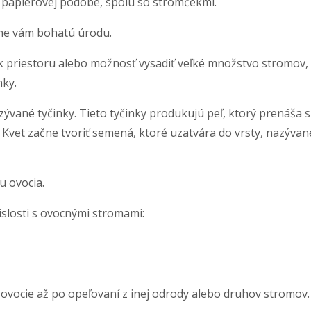
 papierovej podobe, spolu so stromčekmi.
eme vám bohatú úrodu.
k priestoru alebo možnosť vysadiť veľké množstvo stromov,
nky.
ané tyčinky. Tieto tyčinky produkujú peľ, ktorý prenáša spe
vet začne tvoriť semená, ktoré uzatvára do vrsty, nazývanej
u ovocia.
islosti s ovocnými stromami:
vocie až po opeľovaní z inej odrody alebo druhov stromov