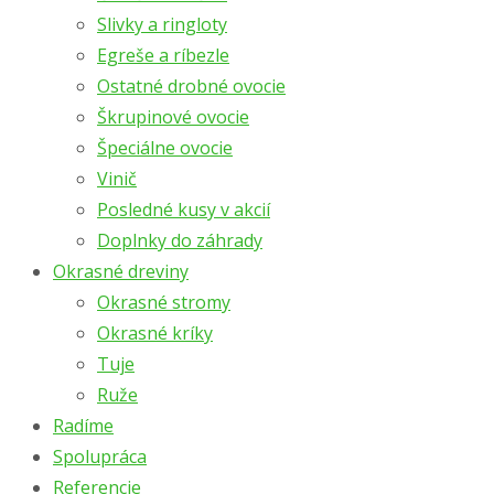
Slivky a ringloty
Egreše a ríbezle
Ostatné drobné ovocie
Škrupinové ovocie
Špeciálne ovocie
Vinič
Posledné kusy v akcií
Doplnky do záhrady
Okrasné dreviny
Okrasné stromy
Okrasné kríky
Tuje
Ruže
Radíme
Spolupráca
Referencie