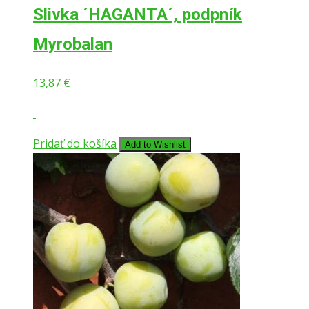
Slivka ´HAGANTA´, podpník
Myrobalan
13,87
€
Pridať do košíka
Add to Wishlist