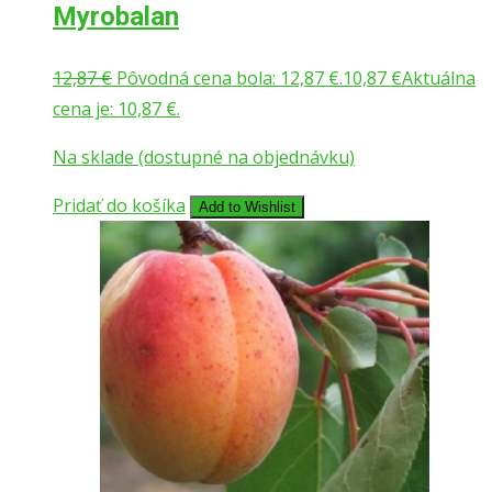
Myrobalan
12,87
€
Pôvodná cena bola: 12,87 €.
10,87
€
Aktuálna
cena je: 10,87 €.
Na sklade (dostupné na objednávku)
Pridať do košíka
Add to Wishlist