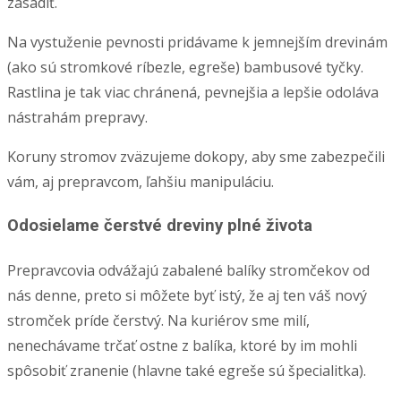
zasadiť.
Na vystuženie pevnosti pridávame k jemnejším drevinám
(ako sú stromkové ríbezle, egreše) bambusové tyčky.
Rastlina je tak viac chránená, pevnejšia a lepšie odoláva
nástrahám prepravy.
Koruny stromov zväzujeme dokopy, aby sme zabezpečili
vám, aj prepravcom, ľahšiu manipuláciu.
Odosielame čerstvé dreviny plné života
Prepravcovia odvážajú zabalené balíky stromčekov od
nás denne, preto si môžete byť istý, že aj ten váš nový
stromček príde čerstvý. Na kuriérov sme milí,
nenechávame trčať ostne z balíka, ktoré by im mohli
spôsobiť zranenie (hlavne také egreše sú špecialitka).