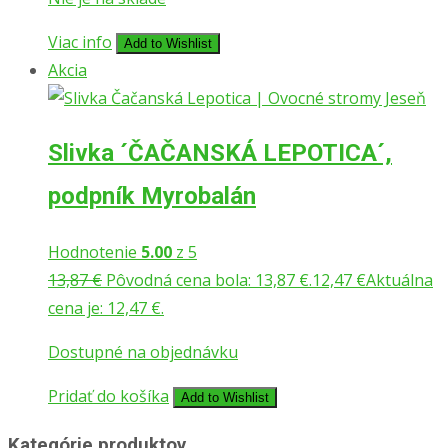
Viac info
Add to Wishlist
Akcia
Slivka ´ČAČANSKÁ LEPOTICA´,
podpník Myrobalán
Hodnotenie
5.00
z 5
13,87
€
Pôvodná cena bola: 13,87 €.
12,47
€
Aktuálna
cena je: 12,47 €.
Dostupné na objednávku
Pridať do košíka
Add to Wishlist
Kategórie produktov