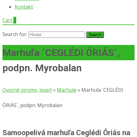
Kontakt
Cart
0
Search for:
Marhuľa ´CEGLÉDI ÓRIÁS´,
podpn. Myrobalan
Ovocné stromy, Jeseň
»
Marhule
»
Marhuľa ´CEGLÉDI
ÓRIÁS´, podpn. Myrobalan
Samoopelivá marhuľa Ceglédi Óriás na