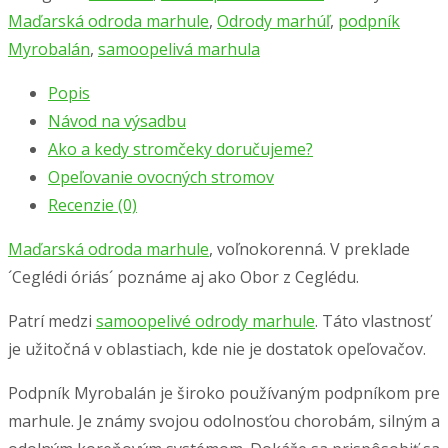
Maďarská odroda marhule
,
Odrody marhúľ
,
podpník
Myrobalán
,
samoopelivá marhula
Popis
Návod na výsadbu
Ako a kedy stromčeky doručujeme?
Opeľovanie ovocných stromov
Recenzie (0)
Maďarská odroda marhule
, voľnokorenná. V preklade
´Ceglédi óriás´ poznáme aj ako Obor z Ceglédu.
Patrí medzi
samoopelivé odrody marhule
. Táto vlastnosť
je užitočná v oblastiach, kde nie je dostatok opeľovačov.
Podpník Myrobalán je široko používaným podpníkom pre
marhule. Je známy svojou odolnosťou chorobám, silným a