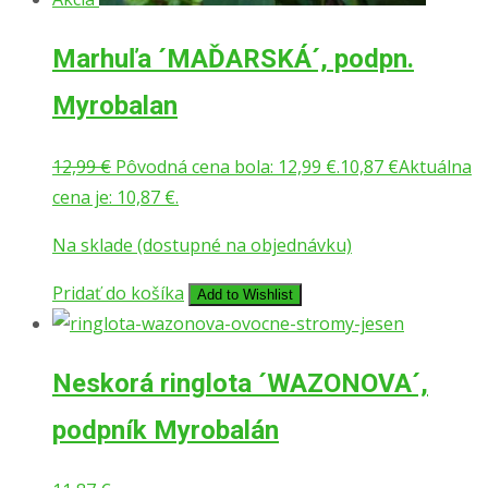
Marhuľa ´MAĎARSKÁ´, podpn.
Myrobalan
12,99
€
Pôvodná cena bola: 12,99 €.
10,87
€
Aktuálna
cena je: 10,87 €.
Na sklade (dostupné na objednávku)
Pridať do košíka
Add to Wishlist
Neskorá ringlota ´WAZONOVA´,
podpník Myrobalán