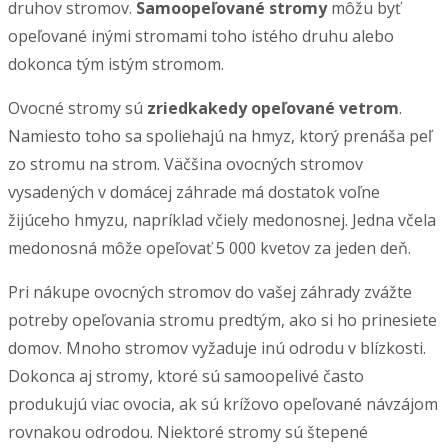
druhov stromov.
Samoopeľované stromy
môžu byť
opeľované inými stromami toho istého druhu alebo
dokonca tým istým stromom.
Ovocné stromy sú
zriedkakedy opeľované vetrom
.
Namiesto toho sa spoliehajú na hmyz, ktorý prenáša peľ
zo stromu na strom. Väčšina ovocných stromov
vysadených v domácej záhrade má dostatok voľne
žijúceho hmyzu, napríklad včiely medonosnej. Jedna včela
medonosná môže opeľovať 5 000 kvetov za jeden deň.
Pri nákupe ovocných stromov do vašej záhrady zvážte
potreby opeľovania stromu predtým, ako si ho prinesiete
domov. Mnoho stromov vyžaduje inú odrodu v blízkosti.
Dokonca aj stromy, ktoré sú samoopelivé často
produkujú viac ovocia, ak sú krížovo opeľované návzájom
rovnakou odrodou. Niektoré stromy sú štepené