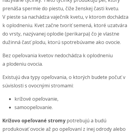
nazývané tyčinky. Tieto tyčinky produkujú peľ, ktorý
prenáša spermie do piestu, čiže ženskej časti kvetu.
V pieste sa nachádza vaječník kvetu, v ktorom dochádza
k oplodneniu. Kvet začne tvoriť semená, ktoré uzatvára
do vrsty, nazývanej oplodie (perikarpa) čo je vlastne
dužinná časť plodu, ktorú spotrebúvame ako ovocie.
Bez opeľovania kvetov nedochádza k oplodneniu
a plodeniu ovocia.
Existujú dva typy opeľovania, o ktorých budete počuť v
súvislosti s ovocnými stromami:
krížové opeľovanie,
samoopeľovanie.
Krížovo opeľované stromy
potrebujú a budú
produkovať ovocie až po opeľovaní z inej odrody alebo