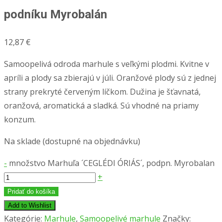
podníku Myrobalán
12,87
€
Samoopelivá odroda marhule s veľkými plodmi. Kvitne v
apríli a plody sa zbierajú v júli. Oranžové plody sú z jednej
strany prekryté červeným líčkom. Dužina je šťavnatá,
oranžová, aromatická a sladká. Sú vhodné na priamy
konzum.
Na sklade (dostupné na objednávku)
-
množstvo Marhuľa ´CEGLÉDI ÓRIÁS´, podpn. Myrobalan
+
Pridať do košíka
Add to Wishlist
Kategórie:
Marhule
,
Samoopelivé marhule
Značky: