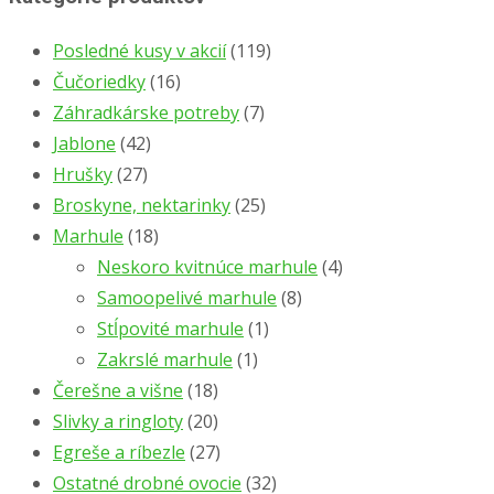
Posledné kusy v akcií
(119)
Čučoriedky
(16)
Záhradkárske potreby
(7)
Jablone
(42)
Hrušky
(27)
Broskyne, nektarinky
(25)
Marhule
(18)
Neskoro kvitnúce marhule
(4)
Samoopelivé marhule
(8)
Stĺpovité marhule
(1)
Zakrslé marhule
(1)
Čerešne a višne
(18)
Slivky a ringloty
(20)
Egreše a ríbezle
(27)
Ostatné drobné ovocie
(32)