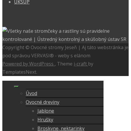
ÚKSÚP
Copyright © Ovocné stromy Jeseň | Aj táto webstránka je
pod správou VERVASI® - weby s elánom
Powered by WordPress
, Theme
i-craft
by
TemplatesNext.
Úvod
Ovocné dreviny
Jablone
Hrušky
Broskyne, nektarinky