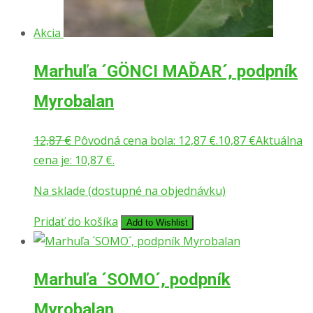
Akcia
Marhuľa ´GÖNCI MAĎAR´, podpník
Myrobalan
12,87
€
Pôvodná cena bola: 12,87 €.
10,87
€
Aktuálna
cena je: 10,87 €.
Na sklade (dostupné na objednávku)
Pridať do košíka
Add to Wishlist
Marhuľa ´SOMO´, podpník
Myrobalan