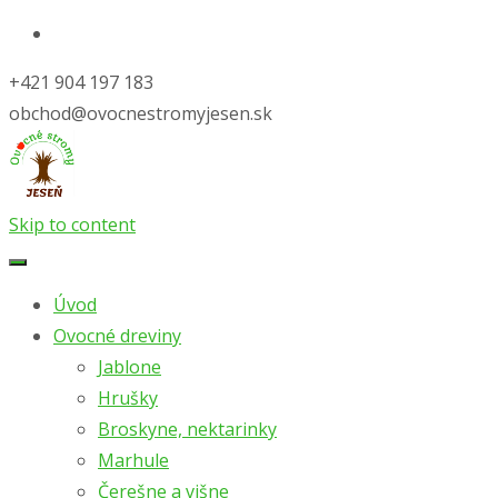
+421 904 197 183
obchod@ovocnestromyjesen.sk
Skip to content
Úvod
Ovocné dreviny
Jablone
Hrušky
Broskyne, nektarinky
Marhule
Čerešne a višne