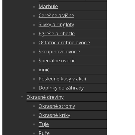
Marhule
Čerešne a višne
Slivky a ringloty
Egreše a ríbezle
Ostatné drobné ovocie
Škrupinové ovocie
Špeciálne ovocie
Vinič
Posledné kusy v akcií
Doplnky do záhrady
Okrasné dreviny
Okrasné stromy
Okrasné kríky
Tuje
Ruže