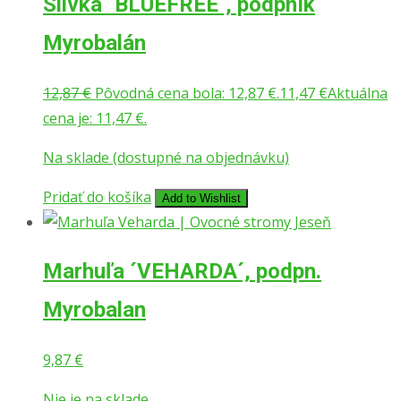
Slivka ´BLUEFREE´, podpník
Myrobalán
12,87
€
Pôvodná cena bola: 12,87 €.
11,47
€
Aktuálna
cena je: 11,47 €.
Na sklade (dostupné na objednávku)
Pridať do košíka
Add to Wishlist
Marhuľa ´VEHARDA´, podpn.
Myrobalan
9,87
€
Nie je na sklade