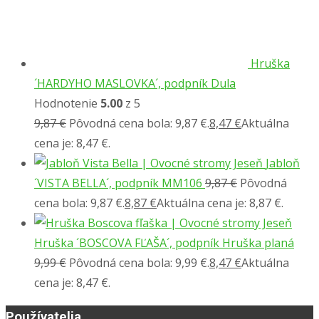
Hruška
´HARDYHO MASLOVKA´, podpník Dula
Hodnotenie
5.00
z 5
9,87
€
Pôvodná cena bola: 9,87 €.
8,47
€
Aktuálna
cena je: 8,47 €.
Jabloň
´VISTA BELLA´, podpník MM106
9,87
€
Pôvodná
cena bola: 9,87 €.
8,87
€
Aktuálna cena je: 8,87 €.
Hruška ´BOSCOVA FĽAŠA´, podpník Hruška planá
9,99
€
Pôvodná cena bola: 9,99 €.
8,47
€
Aktuálna
cena je: 8,47 €.
Používatelia