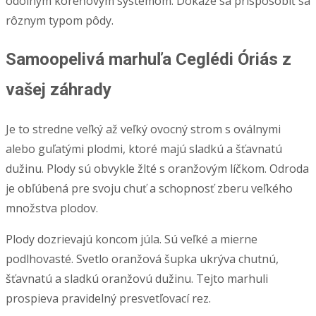
odolným koreňovým systémom. Dokáže sa prispôsobiť sa
rôznym typom pôdy.
Samoopelivá marhuľa Ceglédi Óriás z
vašej záhrady
Je to stredne veľký až veľký ovocný strom s oválnymi
alebo guľatými plodmi, ktoré majú sladkú a šťavnatú
dužinu. Plody sú obvykle žlté s oranžovým líčkom. Odroda
je obľúbená pre svoju chuť a schopnosť zberu veľkého
množstva plodov.
Plody dozrievajú koncom júla. Sú veľké a mierne
podlhovasté. Svetlo oranžová šupka ukrýva chutnú,
šťavnatú a sladkú oranžovú dužinu. Tejto marhuli
prospieva pravidelný presvetľovací rez.