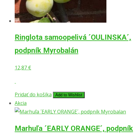
Ringlota samoopelivá ´OULINSKA´,
podpník Myrobalán
12,87
€
Pridať do košíka
Add to Wishlist
Akcia
Marhuľa ´EARLY ORANGE´, podpník