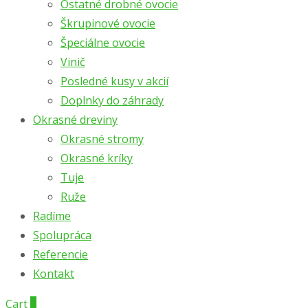
Ostatné drobné ovocie
Škrupinové ovocie
Špeciálne ovocie
Vinič
Posledné kusy v akcií
Doplnky do záhrady
Okrasné dreviny
Okrasné stromy
Okrasné kríky
Tuje
Ruže
Radíme
Spolupráca
Referencie
Kontakt
Cart
0