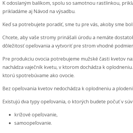
K odoslaným balíkom, spolu so samotnou rastlinkou, priklad
prikladáme aj Návod na výsadbu.
Keď sa potrebujete poradiť, sme tu pre vás, akoby sme boli
Chcete, aby vaše stromy prinášali úrodu a nemáte dostato
dôležitosť opeľovania a vytvoriť pre strom vhodné podmie
Pre produkciu ovocia potrebujeme mužské časti kvetov nazýv
nachádza vaječník kvetu, v ktorom dochádza k oplodneniu. K
ktorú spotrebúvame ako ovocie.
Bez opeľovania kvetov nedochádza k oplodneniu a plodeni
Existujú dva typy opeľovania, o ktorých budete počuť v súv
krížové opeľovanie,
samoopeľovanie.