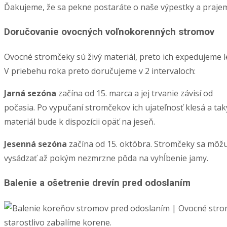
Ďakujeme, že sa pekne postaráte o naše výpestky a praj
Doručovanie ovocných voľnokorenných stromov
Ovocné stromčeky sú živý materiál, preto ich expedujeme
V priebehu roka preto doručujeme v 2 intervaloch:
Jarná sezóna
začína od 15. marca a jej trvanie závisí od
počasia. Po vypučaní stromčekov ich ujateľnosť klesá a tak
materiál bude k dispozícii opäť na jeseň.
Jesenná sezóna
začína od 15. októbra. Stromčeky sa môž
vysádzať až pokým nezmrzne pôda na vyhĺbenie jamy.
Balenie a ošetrenie drevín pred odoslaním
starostlivo zabalíme korene.