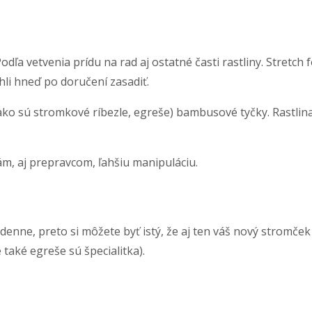
odľa vetvenia prídu na rad aj ostatné časti rastliny. Stretc
li hneď po doručení zasadiť.
o sú stromkové ríbezle, egreše) bambusové tyčky. Rastlina j
m, aj prepravcom, ľahšiu manipuláciu.
enne, preto si môžete byť istý, že aj ten váš nový stromček
 také egreše sú špecialitka).