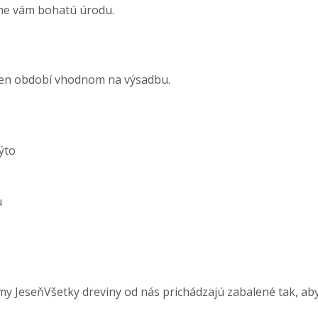
eme vám bohatú úrodu.
 len období vhodnom na výsadbu.
ýto
u
Všetky dreviny od nás prichádzajú zabalené tak, a