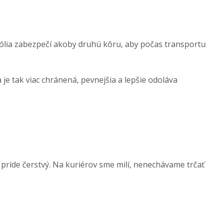
h fólia zabezpečí akoby druhú kôru, aby počas transportu
e tak viac chránená, pevnejšia a lepšie odoláva
 príde čerstvý. Na kuriérov sme milí, nenechávame trčať