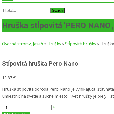
Search
for:
Hruška stĺpovitá ′PERO NANO′
Ovocné stromy, Jeseň
»
Hrušky
»
Stĺpovité hrušky
»
Hruška
Stĺpovitá hruška Pero Nano
13,87
€
Hruška stĺpovitá odroda Pero Nano je vynikajúca, šťavnatá 
umiestniť na svetlé a suché miesto. Kvet hrušky je biely,
množstvo
-
+