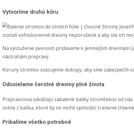
Vytvoríme druhú kôru
P
zostali voľnokorenné dreviny neporušené a aby ste ich moh
Na vystuženie pevnosti pridávame k jemnejším drevinám (ak
nástrahám prepravy.
Koruny stromov zväzujeme dokopy, aby sme zabezpečili vá
Odosielame čerstvé dreviny plné života
Prepravcovia odvážajú zabalené balíky stromčekov od nás d
ostne z balíka, ktoré by im mohli spôsobiť zranenie (hlavne
Pribalíme všetko potrebné