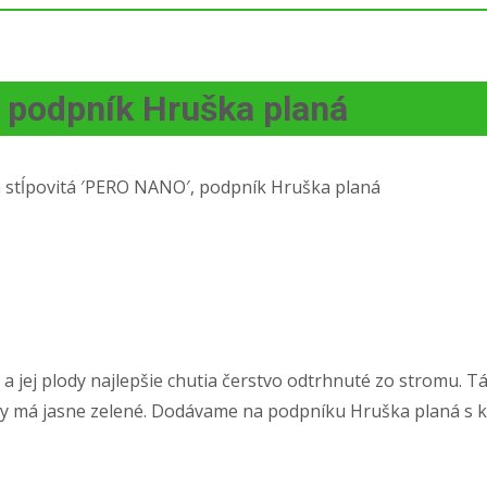
, podpník Hruška planá
 stĺpovitá ′PERO NANO′, podpník Hruška planá
a jej plody najlepšie chutia čerstvo odtrhnuté zo stromu. T
 listy má jasne zelené. Dodávame na podpníku Hruška planá s