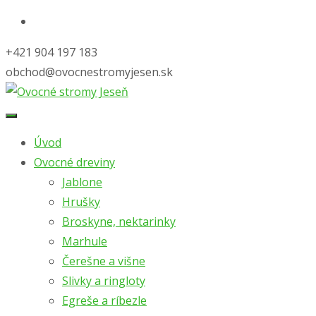
+421 904 197 183
obchod@ovocnestromyjesen.sk
Skip
to
Úvod
content
Ovocné dreviny
Jablone
Hrušky
Broskyne, nektarinky
Marhule
Čerešne a višne
Slivky a ringloty
Egreše a ríbezle