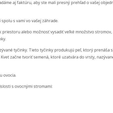
áme aj faktúru, aby ste mali presný prehľad o vašej objedná
 spolu s vami vo vašej záhrade.
k priestoru alebo možnosť vysadiť veľké množstvo stromov,
nky.
ané tyčinky. Tieto tyčinky produkujú peľ, ktorý prenáša spe
vet začne tvoriť semená, ktoré uzatvára do vrsty, nazývanej
u ovocia.
islosti s ovocnými stromami: