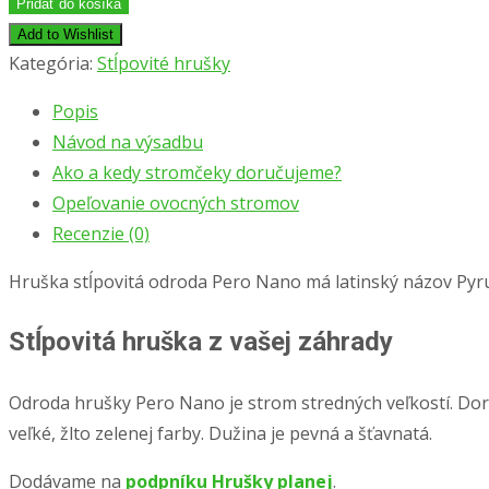
Hruška
Pridať do košíka
stĺpovitá
Add to Wishlist
′PERO
Kategória:
Stĺpovité hrušky
NANO′,
Popis
podpník
Návod na výsadbu
Hruška
Ako a kedy stromčeky doručujeme?
planá
Opeľovanie ovocných stromov
Recenzie (0)
Hruška stĺpovitá odroda Pero Nano má latinský názov Py
Stĺpovitá hruška z vašej záhrady
Odroda hrušky Pero Nano je strom stredných veľkostí. Dor
veľké, žlto zelenej farby. Dužina je pevná a šťavnatá.
Dodávame na
podpníku Hrušky planej
.