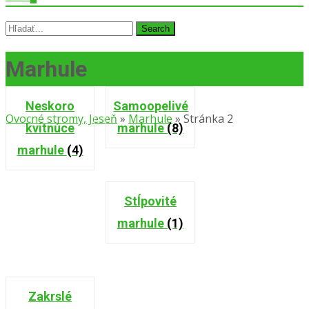
Search
for:
Marhule
Neskoro
Samoopelivé
Ovocné stromy, Jeseň
»
Marhule
»
Stránka 2
kvitnúce
marhule
(8)
marhule
(4)
Stĺpovité
marhule
(1)
Zakrslé