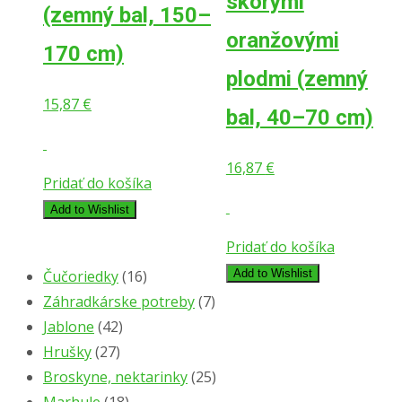
skorými
(zemný bal, 150–
oranžovými
170 cm)
plodmi (zemný
15,87
€
bal, 40–70 cm)
16,87
€
Pridať do košíka
Add to Wishlist
Pridať do košíka
Čučoriedky
(16)
Add to Wishlist
Záhradkárske potreby
(7)
Jablone
(42)
Hrušky
(27)
Broskyne, nektarinky
(25)