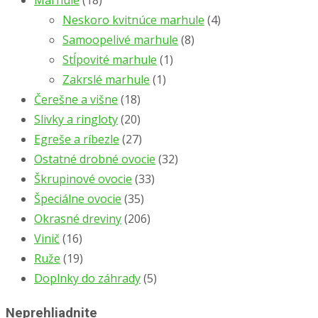
Marhule
(18)
Neskoro kvitnúce marhule
(4)
Samoopelivé marhule
(8)
Stĺpovité marhule
(1)
Zakrslé marhule
(1)
Čerešne a višne
(18)
Slivky a ringloty
(20)
Egreše a ríbezle
(27)
Ostatné drobné ovocie
(32)
Škrupinové ovocie
(33)
Špeciálne ovocie
(35)
Okrasné dreviny
(206)
Vinič
(16)
Ruže
(19)
Doplnky do záhrady
(5)
Neprehliadnite