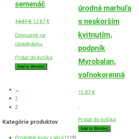
semenáč
úrodná marhuľa
s neskorším
Pôvodná
Aktuálna
14,87
€
12,87
€
cena
cena
kvitnutím,
Dostupné na
bola:
je:
objednávku
14,87 €.
12,87 €.
podpník
Pridať do košíka
Myrobalan,
Add to Wishlist
voľnokorenná
←
15,87
€
1
2
Pridať do košíka
Kategórie produktov
Add to Wishlist
Posledné kusy v akcií
(119)