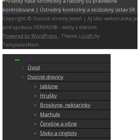
Copyright © Ovocné stromy Jeseň | Aj táto webstránka je
pod správou VERVASI® - weby s elánom
Powered by WordPress
, Theme
i-craft
by
TemplatesNext.
Úvod
Ovocné dreviny
Jablone
Hrušky
Broskyne, nektarinky
Marhule
Čerešne a višne
Slivky a ringloty