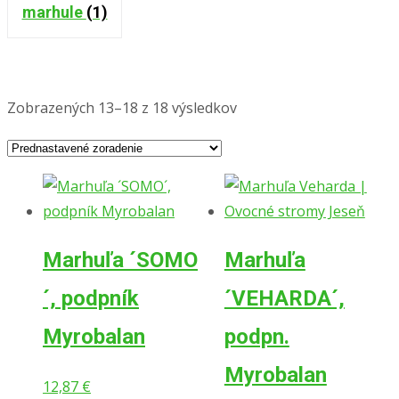
marhule
(1)
Zobrazených 13–18 z 18 výsledkov
Marhuľa ´SOMO
Marhuľa
´, podpník
´VEHARDA´,
Myrobalan
podpn.
Myrobalan
12,87
€