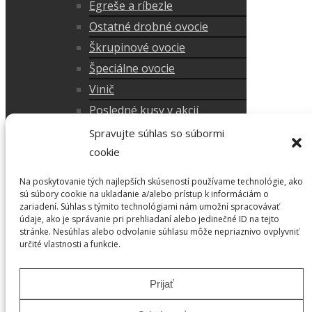
Egreše a ríbezle
Ostatné drobné ovocie
Škrupinové ovocie
Špeciálne ovocie
Vinič
Posledné kusy v akcií
Doplnky do záhrady
Spravujte súhlas so súbormi
cookie
Okrasné dreviny
Okrasné stromy
Na poskytovanie tých najlepších skúseností používame technológie, ako
Okrasné kríky
sú súbory cookie na ukladanie a/alebo prístup k informáciám o
zariadení. Súhlas s týmito technológiami nám umožní spracovávať
Tuje
údaje, ako je správanie pri prehliadaní alebo jedinečné ID na tejto
stránke. Nesúhlas alebo odvolanie súhlasu môže nepriaznivo ovplyvniť
Ruže
určité vlastnosti a funkcie.
Radíme
Spolupráca
Prijať
Referencie