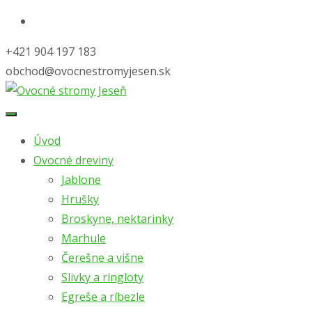
+421 904 197 183
obchod@ovocnestromyjesen.sk
Skip
to
Úvod
content
Ovocné dreviny
Jablone
Hrušky
Broskyne, nektarinky
Marhule
Čerešne a višne
Slivky a ringloty
Egreše a ríbezle