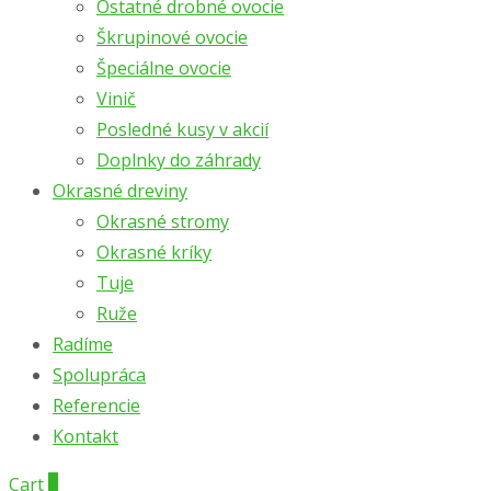
Ostatné drobné ovocie
Škrupinové ovocie
Špeciálne ovocie
Vinič
Posledné kusy v akcií
Doplnky do záhrady
Okrasné dreviny
Okrasné stromy
Okrasné kríky
Tuje
Ruže
Radíme
Spolupráca
Referencie
Kontakt
Cart
0