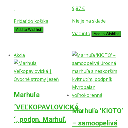
9,87
€
Nie je na sklade
Pridať do košíka
Add to Wishlist
Viac info
Add to Wishlist
Akcia
Marhuľa
´VEĽKOPAVLOVICKÁ
Marhuľa ‘KIOTO’
´, podpn. Marhuľ.
– samoopelivá