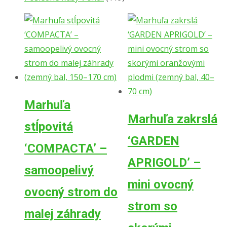
Marhuľa
Marhuľa zakrslá
stĺpovitá
‘GARDEN
‘COMPACTA’ –
APRIGOLD’ –
samoopelivý
mini ovocný
ovocný strom do
strom so
malej záhrady