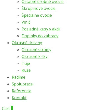
Ostatné drobné ovocie
Škrupinové ovocie
Špeciálne ovocie
Vinič
Posledné kusy v akcií
Doplnky do záhrady
Okrasné dreviny
Okrasné stromy
Okrasné kríky
Tuje
Ruže
Radíme
Spolupráca
Referencie
Kontakt
Cart
0