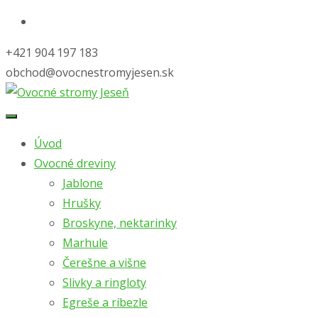
+421 904 197 183
obchod@ovocnestromyjesen.sk
Skip
to
Úvod
content
Ovocné dreviny
Jablone
Hrušky
Broskyne, nektarinky
Marhule
Čerešne a višne
Slivky a ringloty
Egreše a ríbezle