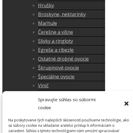
Hrušky
Broskyne, nektarinky
Marhule
Čerešne a višne
Slivky a ringloty
Egreše a ríbezle
Ostatné drobné ovocie
Škrupinové ovocie
Špeciálne ovocie
Vinič
Posledné kusy v akcií
Spravujte súhlas so súbormi
Doplnky do záhrady
cookie
Okrasné dreviny
Na poskytovanie tých najlepších skúseností používame technológie, ako
Okrasné stromy
sú súbory cookie na ukladanie a/alebo prístup k informáciám o
Okrasné kríky
zariadení. Súhlas s týmito technológiami nám umožní spracovávať