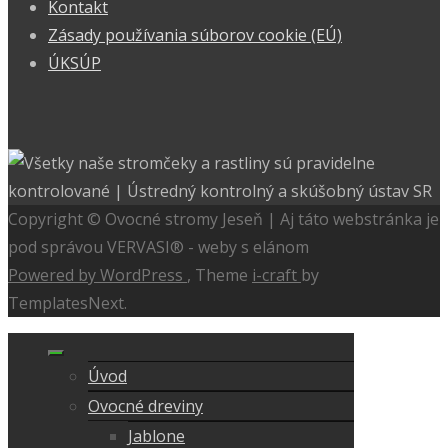
Kontakt
Zásady používania súborov cookie (EÚ)
ÚKSÚP
Copyright © Ovocné stromy Jeseň | Aj táto webstránka je
pod správou VERVASI® - weby s elánom
Powered by WordPress
, Theme
i-craft
by
TemplatesNext.
Úvod
Ovocné dreviny
Jablone