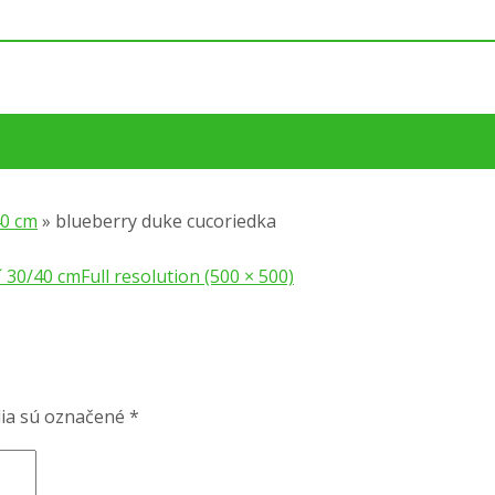
40 cm
»
blueberry duke cucoriedka
 30/40 cm
Full resolution (500 × 500)
ia sú označené
*