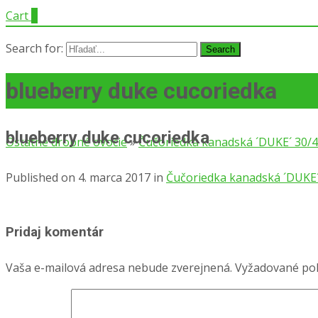
Cart
0
Search for:
blueberry duke cucoriedka
blueberry duke cucoriedka
Ostatné drobné ovocie
»
Čučoriedka kanadská ´DUKE´ 30/
Published on
4. marca 2017
in
Čučoriedka kanadská ´DUKE´
Pridaj komentár
Vaša e-mailová adresa nebude zverejnená.
Vyžadované pol