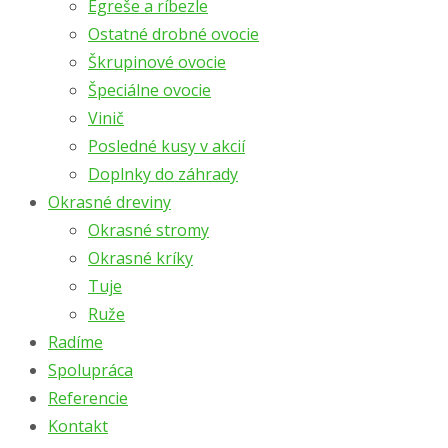
Egreše a ríbezle
Ostatné drobné ovocie
Škrupinové ovocie
Špeciálne ovocie
Vinič
Posledné kusy v akcií
Doplnky do záhrady
Okrasné dreviny
Okrasné stromy
Okrasné kríky
Tuje
Ruže
Radíme
Spolupráca
Referencie
Kontakt