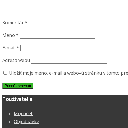
Komentár
*
Meno
*
E-mail
*
Adresa webu
Uložiť moje meno, e-mail a webovú stránku v tomto pr
Používatelia
Môj účet
Objednávky