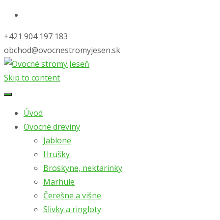
+421 904 197 183
obchod@ovocnestromyjesen.sk
Skip to content
Úvod
Ovocné dreviny
Jablone
Hrušky
Broskyne, nektarinky
Marhule
Čerešne a višne
Slivky a ringloty