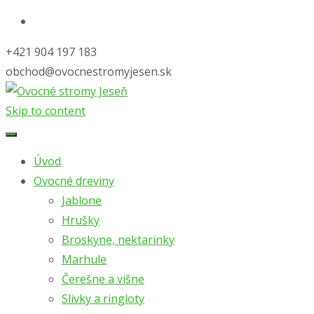
+421 904 197 183
obchod@ovocnestromyjesen.sk
Skip to content
Úvod
Ovocné dreviny
Jablone
Hrušky
Broskyne, nektarinky
Marhule
Čerešne a višne
Slivky a ringloty