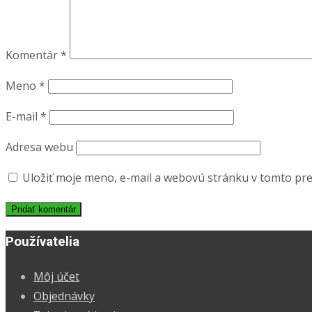
Komentár
*
Meno
*
E-mail
*
Adresa webu
Uložiť moje meno, e-mail a webovú stránku v tomto pr
Používatelia
Môj účet
Objednávky