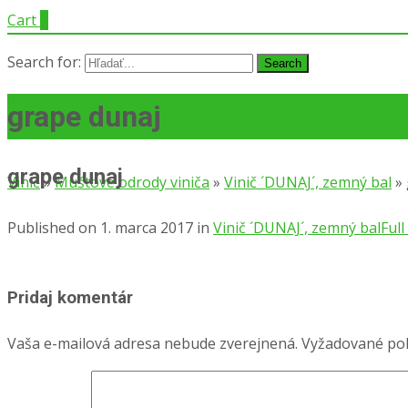
Cart
0
Search for:
grape dunaj
grape dunaj
Vinič
»
Muštové odrody viniča
»
Vinič ´DUNAJ´, zemný bal
»
Published on
1. marca 2017
in
Vinič ´DUNAJ´, zemný bal
Full
Pridaj komentár
Vaša e-mailová adresa nebude zverejnená.
Vyžadované pol