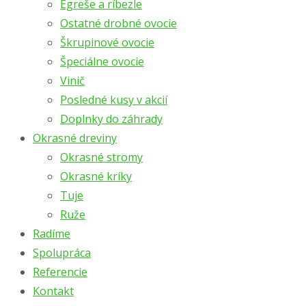
Egreše a ríbezle
Ostatné drobné ovocie
Škrupinové ovocie
Špeciálne ovocie
Vinič
Posledné kusy v akcií
Doplnky do záhrady
Okrasné dreviny
Okrasné stromy
Okrasné kríky
Tuje
Ruže
Radíme
Spolupráca
Referencie
Kontakt