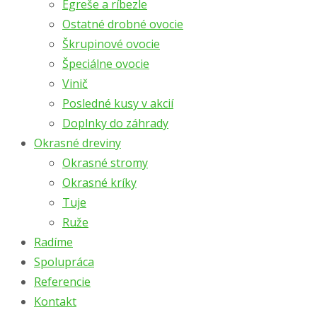
Egreše a ríbezle
Ostatné drobné ovocie
Škrupinové ovocie
Špeciálne ovocie
Vinič
Posledné kusy v akcií
Doplnky do záhrady
Okrasné dreviny
Okrasné stromy
Okrasné kríky
Tuje
Ruže
Radíme
Spolupráca
Referencie
Kontakt