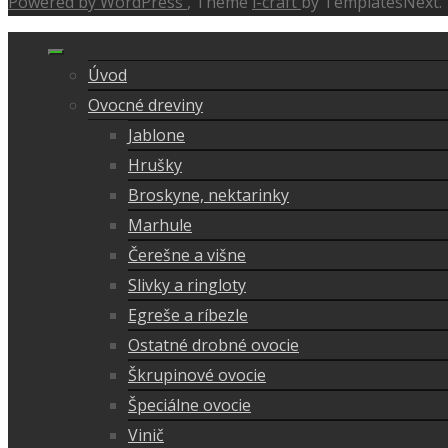
Powered by WordPress
, Theme
i-craft
by TemplatesNext.
Úvod
Ovocné dreviny
Jablone
Hrušky
Broskyne, nektarinky
Marhule
Čerešne a višne
Slivky a ringloty
Egreše a ríbezle
Ostatné drobné ovocie
Škrupinové ovocie
Špeciálne ovocie
Vinič