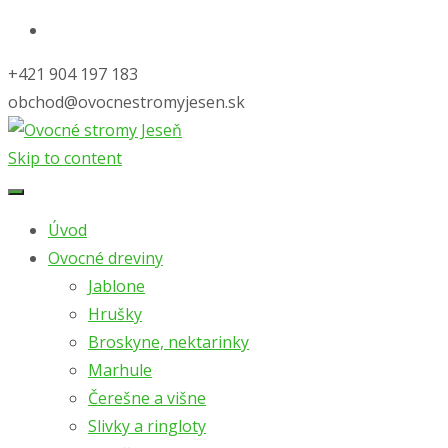
+421 904 197 183
obchod@ovocnestromyjesen.sk
Skip to content
Úvod
Ovocné dreviny
Jablone
Hrušky
Broskyne, nektarinky
Marhule
Čerešne a višne
Slivky a ringloty