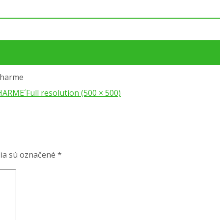
charme
CHARME´
Full resolution (500 × 500)
ia sú označené
*