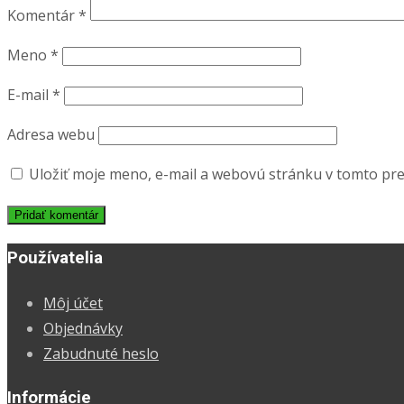
Komentár
*
Meno
*
E-mail
*
Adresa webu
Uložiť moje meno, e-mail a webovú stránku v tomto pr
Používatelia
Môj účet
Objednávky
Zabudnuté heslo
Informácie