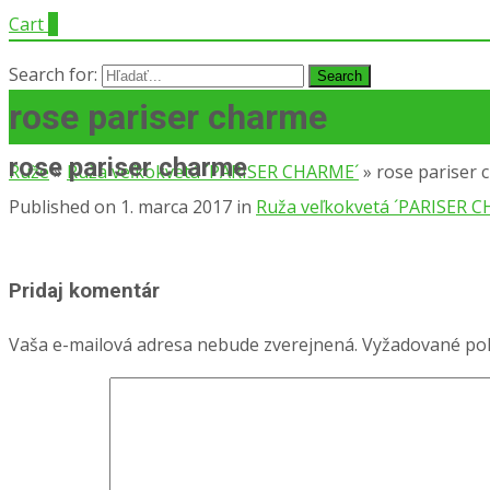
Cart
0
Search for:
rose pariser charme
rose pariser charme
Ruže
»
Ruža veľkokvetá ´PARISER CHARME´
»
rose pariser 
Published on
1. marca 2017
in
Ruža veľkokvetá ´PARISER 
Pridaj komentár
Vaša e-mailová adresa nebude zverejnená.
Vyžadované pol