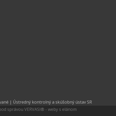
 pod správou VERVASI® - weby s elánom