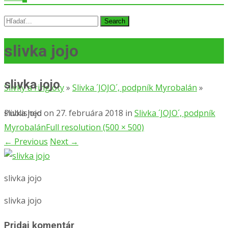
slivka jojo
slivka jojo
Slivky a ringloty
»
Slivka ´JOJO´, podpník Myrobalán
»
slivka jojo
Published on
27. februára 2018
in
Slivka ´JOJO´, podpník
Myrobalán
Full resolution (500 × 500)
←
Previous
Next
→
slivka jojo
slivka jojo
Pridaj komentár