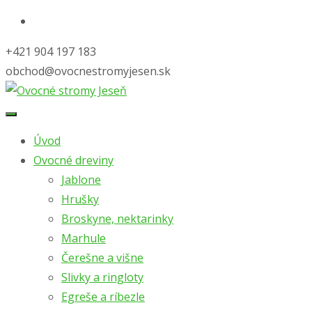
+421 904 197 183
obchod@ovocnestromyjesen.sk
Úvod
Ovocné dreviny
Jablone
Hrušky
Broskyne, nektarinky
Marhule
Čerešne a višne
Slivky a ringloty
Egreše a ríbezle