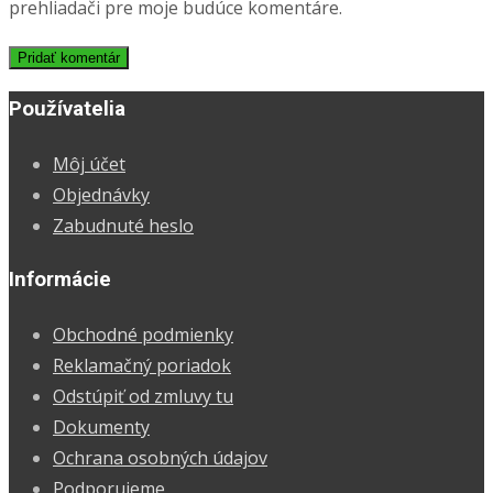
prehliadači pre moje budúce komentáre.
Používatelia
Môj účet
Objednávky
Zabudnuté heslo
Informácie
Obchodné podmienky
Reklamačný poriadok
Odstúpiť od zmluvy tu
Dokumenty
Ochrana osobných údajov
Podporujeme