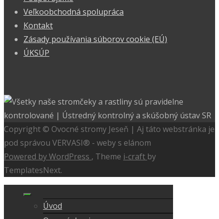
Veľkoobchodná spolupráca
Kontakt
Zásady používania súborov cookie (EÚ)
ÚKSÚP
Copyright © Ovocné stromy Jeseň | Aj táto webstránka je
pod správou VERVASI® - weby s elánom
Powered by WordPress
, Theme
i-craft
by
TemplatesNext.
Úvod