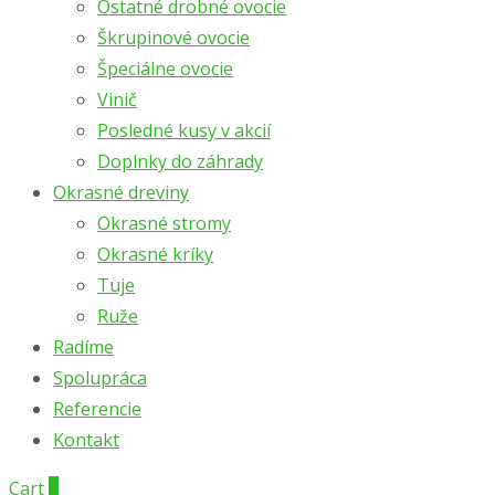
Ostatné drobné ovocie
Škrupinové ovocie
Špeciálne ovocie
Vinič
Posledné kusy v akcií
Doplnky do záhrady
Okrasné dreviny
Okrasné stromy
Okrasné kríky
Tuje
Ruže
Radíme
Spolupráca
Referencie
Kontakt
Cart
0