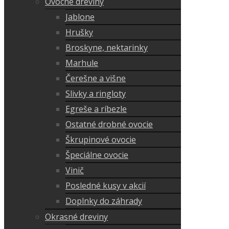
Ovocné dreviny
Jablone
Hrušky
Broskyne, nektarinky
Marhule
Čerešne a višne
Slivky a ringloty
Egreše a ríbezle
Ostatné drobné ovocie
Škrupinové ovocie
Špeciálne ovocie
Vinič
Posledné kusy v akcií
Doplnky do záhrady
Okrasné dreviny