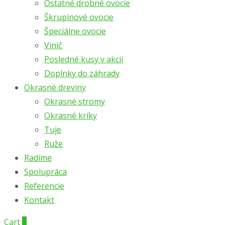
Ostatné drobné ovocie
Škrupinové ovocie
Špeciálne ovocie
Vinič
Posledné kusy v akcií
Doplnky do záhrady
Okrasné dreviny
Okrasné stromy
Okrasné kríky
Tuje
Ruže
Radíme
Spolupráca
Referencie
Kontakt
Cart
0