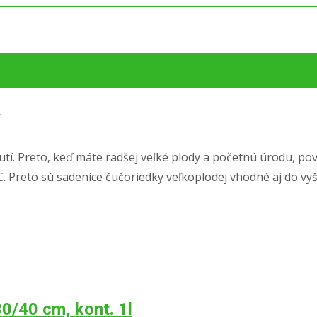
y
nutí. Preto, keď máte radšej veľké plody a početnú úrodu, po
C. Preto sú sadenice čučoriedky veľkoplodej vhodné aj do vyšš
/40 cm, kont. 1l