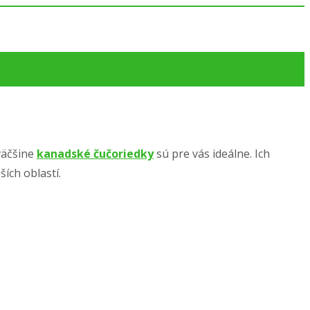
väčšine
kanadské čučoriedky
sú pre vás ideálne. Ich
ích oblastí.