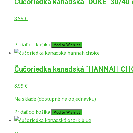
Čučoriedka kanadská ´DUKE´ 30/40
8,99
€
Pridať do košíka
Add to Wishlist
Čučoriedka kanadská ´HANNAH CHOI
8,99
€
Na sklade (dostupné na objednávku)
Pridať do košíka
Add to Wishlist