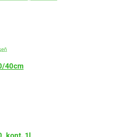
0/40cm
 kont. 1l