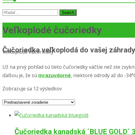
Search
for:
Veľkoplodé čučoriedky
Čučoriedka veľkoplodá do vašej záhrad
Veľkoplodé čučoriedky
Už na prvý pohľad sú tieto čučoriedky väčšie než ste zvyk
ďalšou je, že sú
mrazuvdorné
, niektoré odrody až do -34°
Zobrazuje sa 12 výsledkov
Čučoriedka kanadská ´BLUE GOLD´ 30