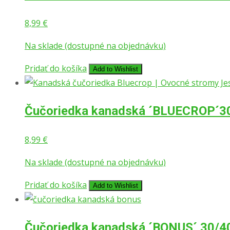
8,99
€
Na sklade (dostupné na objednávku)
Pridať do košíka
Add to Wishlist
Čučoriedka kanadská ´BLUECROP´3
8,99
€
Na sklade (dostupné na objednávku)
Pridať do košíka
Add to Wishlist
Čučoriedka kanadská ´BONUS´ 30/40,