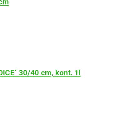
 cm
CE´ 30/40 cm, kont. 1l