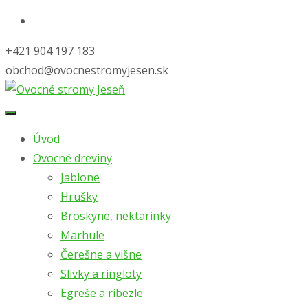
+421 904 197 183
obchod@ovocnestromyjesen.sk
Skip
to
Úvod
content
Ovocné dreviny
Jablone
Hrušky
Broskyne, nektarinky
Marhule
Čerešne a višne
Slivky a ringloty
Egreše a ríbezle