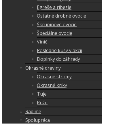
Egreše a ríbezle
Ostatné drobné ovocie
Škrupinové ovocie
Špeciálne ovocie
Vinič
Posledné kusy v akcií
Doplnky do záhrady
Okrasné dreviny
Okrasné stromy
Okrasné kríky
Tuje
Ruže
Radíme
Spolupráca
Referencie