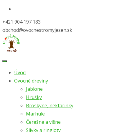
+421 904 197 183
obchod@ovocnestromyjesen.sk
Skip
to
Úvod
content
Ovocné dreviny
Jablone
Hrušky
Broskyne, nektarinky
Marhule
Čerešne a višne
Slivky a ringloty