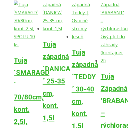
Tuja
Tuja
západná
Tuja
západná
´DANICA
´SMARAGD
Tuja
´TEDDY
´ 25-35
´
Západná
´ 30-40
cm,
70/80cm,
‘BRABA
cm,
kont.
kont.
–
kont.
1,5l
2,5l,
rýchlora
1,5l