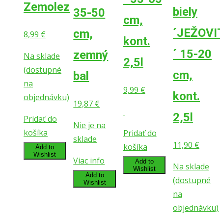
Zemolez
biely
35-50
cm,
´JEŽOVI
cm,
8,99
€
kont.
´ 15-20
zemný
Na sklade
2,5l
(dostupné
cm,
bal
na
9,99
€
kont.
objednávku)
19,87
€
2,5l
Pridať do
Nie je na
košíka
Pridať do
sklade
11,90
€
košíka
Add to
Wishlist
Viac info
Add to
Na sklade
Wishlist
Add to
(dostupné
Wishlist
na
objednávku)