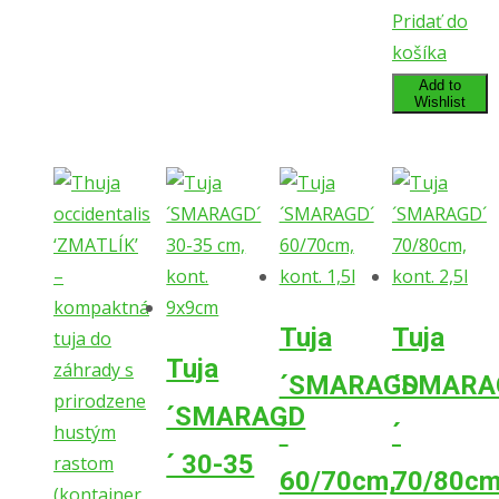
Pridať do
košíka
Add to
Wishlist
Tuja
Tuja
Tuja
´SMARAGD
´SMARA
´SMARAGD
´
´
´ 30-35
60/70cm,
70/80cm