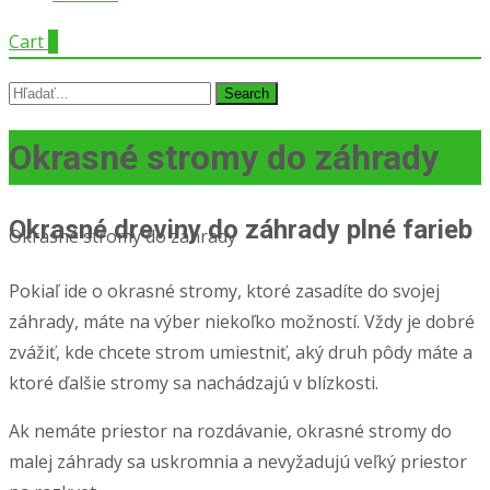
Cart
0
Search
for:
Okrasné stromy do záhrady
Okrasné dreviny do záhrady plné farieb
Okrasné stromy do záhrady
Pokiaľ ide o okrasné stromy, ktoré zasadíte do svojej
záhrady, máte na výber niekoľko možností. Vždy je dobré
zvážiť, kde chcete strom umiestniť, aký druh pôdy máte a
ktoré ďalšie stromy sa nachádzajú v blízkosti.
Ak nemáte priestor na rozdávanie, okrasné stromy do
malej záhrady sa uskromnia a nevyžadujú veľký priestor