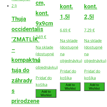
cm,
kont.
kont.
kont.
1,5l
2,5l
Thuja
9x9cm
occidentalis
6,69
€
7,29
€
2,69
€
‘ZMATLÍK’
Na sklade
Na sklade
Na sklade
(dostupné
(dostupné
–
(dostupné
na
na
kompaktná
na
objednávku)
objednávku)
objednávku)
tuja do
Pridať do
Pridať do
Pridať do
košíka
košíka
záhrady
košíka
Add to
Add to
Wishlist
Wishlist
s
Add to
Wishlist
prirodzene