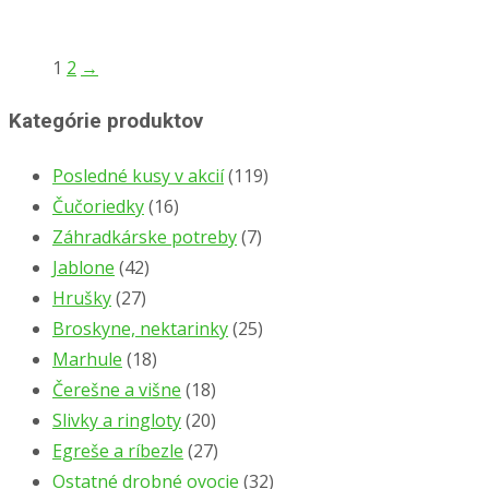
1
2
→
Kategórie produktov
Posledné kusy v akcií
(119)
Čučoriedky
(16)
Záhradkárske potreby
(7)
Jablone
(42)
Hrušky
(27)
Broskyne, nektarinky
(25)
Marhule
(18)
Čerešne a višne
(18)
Slivky a ringloty
(20)
Egreše a ríbezle
(27)
Ostatné drobné ovocie
(32)