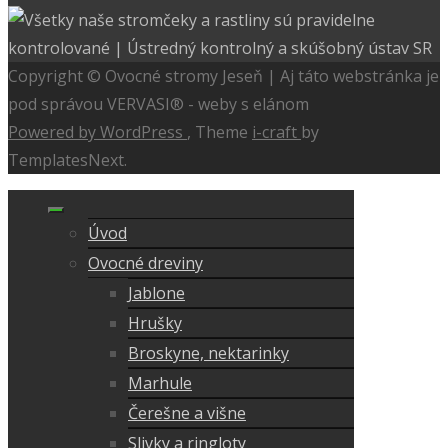
Copyright © Ovocné stromy Jeseň | Aj táto webstránka je
pod správou VERVASI® - weby s elánom
Powered by WordPress
, Theme
i-craft
by
TemplatesNext.
Úvod
Ovocné dreviny
Jablone
Hrušky
Broskyne, nektarinky
Marhule
Čerešne a višne
Slivky a ringloty