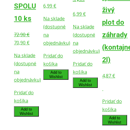
SPOLU
6,99
€
živý
6,99
€
10 ks
Na sklade
plot do
(dostupné
Na sklade
záhrady
72,90
€
na
(dostupné
Pôvodná
Aktuálna
70,90
€
objednávku)
na
(kontajn
cena
cena
objednávku)
Na sklade
Pridať do
bola:
je:
2l)
(dostupné
košíka
Pridať do
72,90 €.
70,90 €.
na
košíka
Add to
4,87
€
Wishlist
objednávku)
Add to
Wishlist
Pridať do
košíka
Pridať do
košíka
Add to
Wishlist
Add to
Wishlist