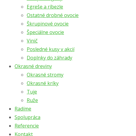
Egreše a ríbezle
Ostatné drobné ovocie
Škrupinové ovocie
Špeciálne ovocie
Vinič
Posledné kusy v akcií
Doplnky do záhrady
Okrasné dreviny
Okrasné stromy
Okrasné kríky
Tuje
Ruže
Radíme
Spolupráca
Referencie
Kontakt