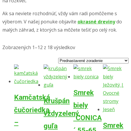
na rozkvet.
Ak sa neviete rozhodnúť, vždy vám radi pomôžeme s
výberom. V našej ponuke objavíte
okrasné dreviny
do
malých záhrad, z ktorých sa môžete tešiť po celý rok.
Zobrazených 1–12 z 18 výsledkov
Smrek
Kamčatská
Krušpán
biely
čučoriedka
vždyzelený,
´CONICA
–
Smrek
guľa
´ 55-65