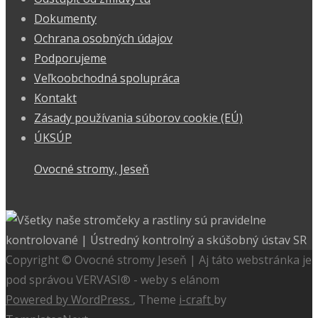
Dokumenty
Ochrana osobných údajov
Podporujeme
Veľkoobchodná spolupráca
Kontakt
Zásady používania súborov cookie (EÚ)
ÚKSÚP
Ovocné stromy, Jeseň
Copyright © Ovocné stromy Jeseň | Aj táto webstránka je
pod správou VERVASI® - weby s elánom
Powered by WordPress
, Theme
i-craft
by