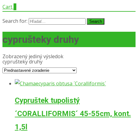
Cart
0
Search for:
cyprušteky druhy
Zobrazený jediný výsledok
cyprušteky druhy
Cypruštek tupolistý
´CORALLIFORMIS´ 45-55cm, kont.
1,5l