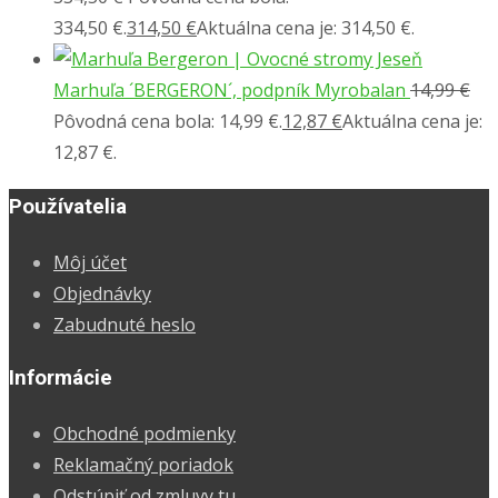
334,50 €.
314,50
€
Aktuálna cena je: 314,50 €.
Marhuľa ´BERGERON´, podpník Myrobalan
14,99
€
Pôvodná cena bola: 14,99 €.
12,87
€
Aktuálna cena je:
12,87 €.
Používatelia
Môj účet
Objednávky
Zabudnuté heslo
Informácie
Obchodné podmienky
Reklamačný poriadok
Odstúpiť od zmluvy tu