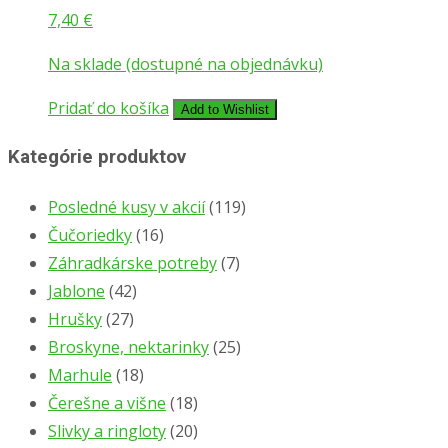
7,40
€
Na sklade (dostupné na objednávku)
Pridať do košíka
Add to Wishlist
Kategórie produktov
Posledné kusy v akcií
(119)
Čučoriedky
(16)
Záhradkárske potreby
(7)
Jablone
(42)
Hrušky
(27)
Broskyne, nektarinky
(25)
Marhule
(18)
Čerešne a višne
(18)
Slivky a ringloty
(20)