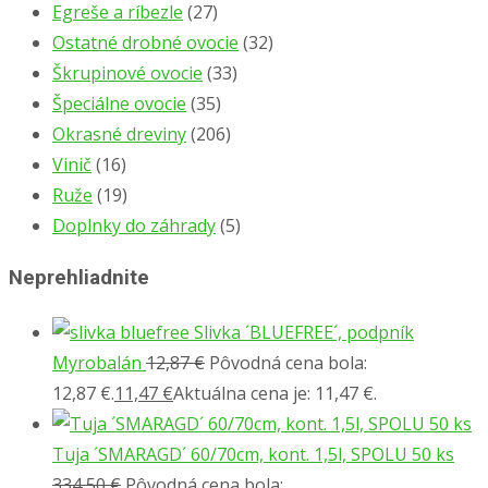
Egreše a ríbezle
(27)
Ostatné drobné ovocie
(32)
Škrupinové ovocie
(33)
Špeciálne ovocie
(35)
Okrasné dreviny
(206)
Vinič
(16)
Ruže
(19)
Doplnky do záhrady
(5)
Neprehliadnite
Slivka ´BLUEFREE´, podpník
Myrobalán
12,87
€
Pôvodná cena bola:
12,87 €.
11,47
€
Aktuálna cena je: 11,47 €.
Tuja ´SMARAGD´ 60/70cm, kont. 1,5l, SPOLU 50 ks
334,50
€
Pôvodná cena bola: