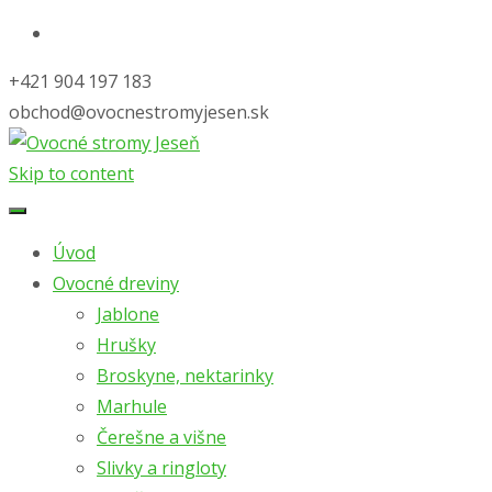
+421 904 197 183
obchod@ovocnestromyjesen.sk
Skip to content
Úvod
Ovocné dreviny
Jablone
Hrušky
Broskyne, nektarinky
Marhule
Čerešne a višne
Slivky a ringloty