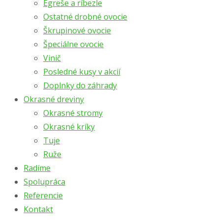
Egreše a ríbezle
Ostatné drobné ovocie
Škrupinové ovocie
Špeciálne ovocie
Vinič
Posledné kusy v akcií
Doplnky do záhrady
Okrasné dreviny
Okrasné stromy
Okrasné kríky
Tuje
Ruže
Radíme
Spolupráca
Referencie
Kontakt