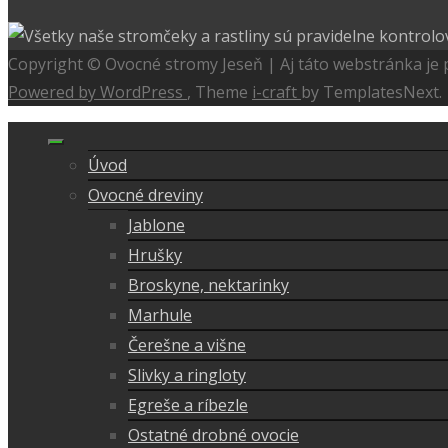
Copyright © Ovocné stromy Jeseň | Aj táto webstránka je
Powered by WordPress
, Theme
i-craft
by TemplatesNext.
Úvod
Ovocné dreviny
Jablone
Hrušky
Broskyne, nektarinky
Marhule
Čerešne a višne
Slivky a ringloty
Egreše a ríbezle
Ostatné drobné ovocie