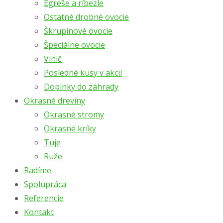
Egreše a ríbezle
Ostatné drobné ovocie
Škrupinové ovocie
Špeciálne ovocie
Vinič
Posledné kusy v akcií
Doplnky do záhrady
Okrasné dreviny
Okrasné stromy
Okrasné kríky
Tuje
Ruže
Radíme
Spolupráca
Referencie
Kontakt