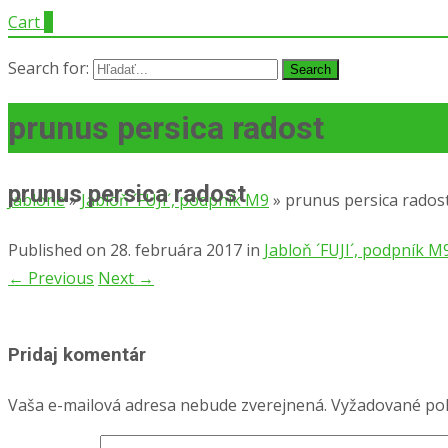
Cart
0
Search for:
prunus persica radost
prunus persica radost
Jablone
»
Jabloň ´FUJI´, podpník M9
»
prunus persica rados
Published on
28. februára 2017
in
Jabloň ´FUJI´, podpník M
←
Previous
Next
→
Pridaj komentár
Vaša e-mailová adresa nebude zverejnená.
Vyžadované pol