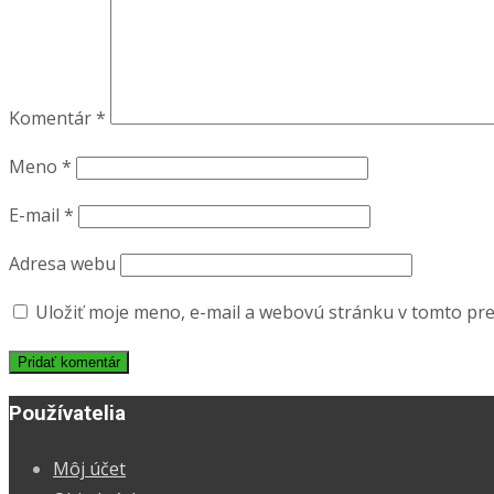
Komentár
*
Meno
*
E-mail
*
Adresa webu
Uložiť moje meno, e-mail a webovú stránku v tomto pr
Používatelia
Môj účet