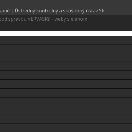
 pod správou VERVASI® - weby s elánom