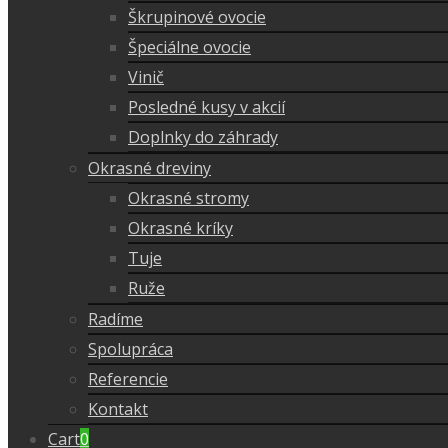
Škrupinové ovocie
Špeciálne ovocie
Vinič
Posledné kusy v akcií
Doplnky do záhrady
Okrasné dreviny
Okrasné stromy
Okrasné kríky
Tuje
Ruže
Radíme
Spolupráca
Referencie
Kontakt
Cart
0