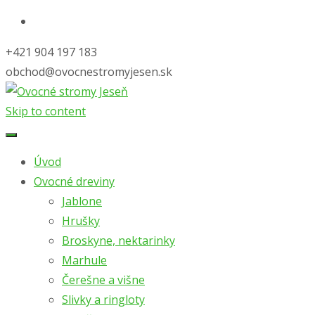
+421 904 197 183
obchod@ovocnestromyjesen.sk
Skip to content
Úvod
Ovocné dreviny
Jablone
Hrušky
Broskyne, nektarinky
Marhule
Čerešne a višne
Slivky a ringloty